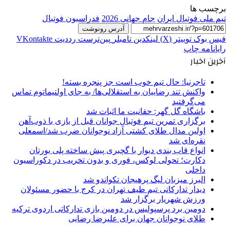
برچسب ها
تیم ملی فوتبال ایران
جام جهانی 2026
فدراسیون فوتبال
آدرس رونوشت
فیس بوک
توییتر (X)
لینکدین
‫تامبلر
‫پین‌ترست
‫رددیت
‫VKontakte
رایانامه
چاپ
آخرین اخبار
تاجرنیا: حال تیم خوب است جز پنجره بسته!
واکنش تند رضاییان به استقلالی‌ها/ به جای اولتیماتوم تماس
می‌گرفتید
باشگاه گل گهر: حقانیت ما اثبات شد
برگزاری تمرین تیم فوتبال جوانان قبل از بازی با ذوب‌آهن
اولین مدال طلای کشتی آزاد نوجوانان ضرب شد/اسمعلی
نقره‌ای شد
انواع قاب بندی دیوار با گچبری پیش ساخته پلی یورتان
دکارت؛ تحولی لوکس، فوری و بدون تخریب در دکوراسیون
داخلی
البرز میزبان لیگ پرهیجان تکواندو شد
دیدار تدارکاتی تیم طیف تهران در کرج با حضور مسئولان
ورزش شهریار برگزار شد
دومین برد پرسپولیس در دومین بازی تدارکاتی اردوی ترکیه
طلای نوجوانان جهان برای علیرضا رضایی