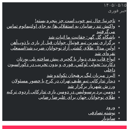
۱۴۰۵/۰۵/۱۵
خبر فوری
تاجرنیا: حال تیم خوب است جز پنجره بسته!
واکنش تند رضاییان به استقلالی‌ها/ به جای اولتیماتوم تماس
می‌گرفتید
باشگاه گل گهر: حقانیت ما اثبات شد
برگزاری تمرین تیم فوتبال جوانان قبل از بازی با ذوب‌آهن
اولین مدال طلای کشتی آزاد نوجوانان ضرب شد/اسمعلی
نقره‌ای شد
انواع قاب بندی دیوار با گچبری پیش ساخته پلی یورتان
دکارت؛ تحولی لوکس، فوری و بدون تخریب در دکوراسیون
داخلی
البرز میزبان لیگ پرهیجان تکواندو شد
دیدار تدارکاتی تیم طیف تهران در کرج با حضور مسئولان
ورزش شهریار برگزار شد
دومین برد پرسپولیس در دومین بازی تدارکاتی اردوی ترکیه
طلای نوجوانان جهان برای علیرضا رضایی
ورود
نوشته تصادفی
سایدبار