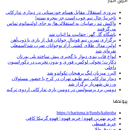
آخرین اخبار
پیروزی استقلال مقابل همنام خوزستانی در دیداری تدارکاتی
تاجرنیا: حال تیم خوب است جز پنجره بسته!
واکنش تند رضاییان به استقلالی‌ها/ به جای اولتیماتوم تماس
می‌گرفتید
باشگاه گل گهر: حقانیت ما اثبات شد
برگزاری تمرین تیم فوتبال جوانان قبل از بازی با ذوب‌آهن
اولین مدال طلای کشتی آزاد نوجوانان ضرب شد/اسمعلی
نقره‌ای شد
انواع قاب بندی دیوار با گچبری پیش ساخته پلی یورتان
دکارت؛ تحولی لوکس، فوری و بدون تخریب در دکوراسیون
داخلی
البرز میزبان لیگ پرهیجان تکواندو شد
دیدار تدارکاتی تیم طیف تهران در کرج با حضور مسئولان
ورزش شهریار برگزار شد
دومین برد پرسپولیس در دومین بازی تدارکاتی اردوی ترکیه
پیوندها
https://charisma.ir/funds/kahroba
خرید بهترین قهوه | خرید قهوه | قهوه گرنیکا کافی
خرید قسطی
صندوق طلا