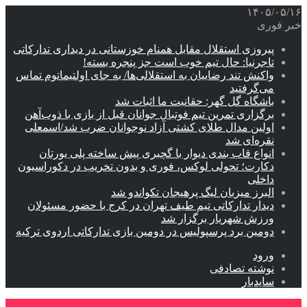
۱۴۰۵/۰۵/۱۶
خبر فوری
پیروزی استقلال مقابل همنام خوزستانی در دیداری تدارکاتی
تاجرنیا: حال تیم خوب است جز پنجره بسته!
واکنش تند رضاییان به استقلالی‌ها/ به جای اولتیماتوم تماس
می‌گرفتید
باشگاه گل گهر: حقانیت ما اثبات شد
برگزاری تمرین تیم فوتبال جوانان قبل از بازی با ذوب‌آهن
اولین مدال طلای کشتی آزاد نوجوانان ضرب شد/اسمعلی
نقره‌ای شد
انواع قاب بندی دیوار با گچبری پیش ساخته پلی یورتان
دکارت؛ تحولی لوکس، فوری و بدون تخریب در دکوراسیون
داخلی
البرز میزبان لیگ پرهیجان تکواندو شد
دیدار تدارکاتی تیم طیف تهران در کرج با حضور مسئولان
ورزش شهریار برگزار شد
دومین برد پرسپولیس در دومین بازی تدارکاتی اردوی ترکیه
ورود
نوشته تصادفی
سایدبار