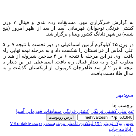
به گزارش خبرگزاری مهر، مسابقات رده بندی و فینال ۷ وزن
کشتی فرنگی نوجوانان قهرمانی آسیا از بعد از ظهر امروز (پنج
شنبه) در شهر دانانگ کشور ویتنام برگزار شد.
در وزن ۴۵ کیلوگرم آرمین اسماعیلی در دور نخست با نتیجه ۷ بر ۵
علی آلماس از قزاقستان را شکست داد و به مرحله نیمه نهایی راه
یافت. وی در این مرحله با نتیجه ۶ بر ۴ ساچین شیروله از هند را
مغلوب کرد و به دیدار فینال راه یافت. اسماعیلی در این دیدار با
نتیجه ۸ بر ۲ از سد طاهرجان کریموف از ازبکستان گذشت و به
مدال طلا دست یافت.
منبع:مهر
برچسب ها
تیم ملی کشتی فرنگی
کشتی فرنگی
مسابقات قهرمانی آسیا
آدرس رونوشت
فیس بوک
توییتر (X)
لینکدین
‫تامبلر
‫پین‌ترست
‫رددیت
‫VKontakte
رایانامه
چاپ