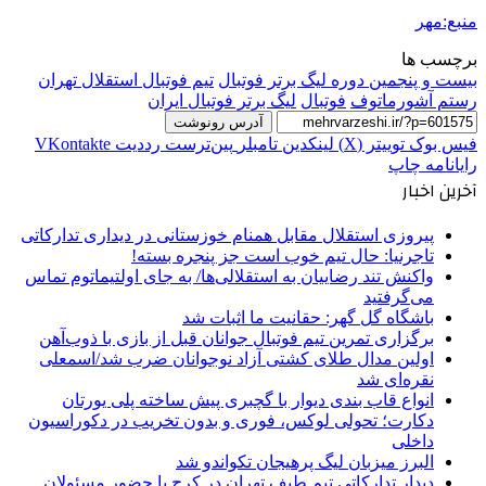
منبع:مهر
برچسب ها
بیست و پنجمین دوره لیگ برتر فوتبال
تیم فوتبال استقلال تهران
رستم آشورماتوف
فوتبال
لیگ برتر فوتبال ایران
آدرس رونوشت
فیس بوک
توییتر (X)
لینکدین
‫تامبلر
‫پین‌ترست
‫رددیت
‫VKontakte
رایانامه
چاپ
آخرین اخبار
پیروزی استقلال مقابل همنام خوزستانی در دیداری تدارکاتی
تاجرنیا: حال تیم خوب است جز پنجره بسته!
واکنش تند رضاییان به استقلالی‌ها/ به جای اولتیماتوم تماس
می‌گرفتید
باشگاه گل گهر: حقانیت ما اثبات شد
برگزاری تمرین تیم فوتبال جوانان قبل از بازی با ذوب‌آهن
اولین مدال طلای کشتی آزاد نوجوانان ضرب شد/اسمعلی
نقره‌ای شد
انواع قاب بندی دیوار با گچبری پیش ساخته پلی یورتان
دکارت؛ تحولی لوکس، فوری و بدون تخریب در دکوراسیون
داخلی
البرز میزبان لیگ پرهیجان تکواندو شد
دیدار تدارکاتی تیم طیف تهران در کرج با حضور مسئولان