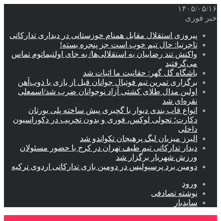
۱۴۰۵/۰۵/۱۶
خبر فوری
پیروزی استقلال مقابل همنام خوزستانی در دیداری تدارکاتی
تاجرنیا: حال تیم خوب است جز پنجره بسته!
واکنش تند رضاییان به استقلالی‌ها/ به جای اولتیماتوم تماس
می‌گرفتید
باشگاه گل گهر: حقانیت ما اثبات شد
برگزاری تمرین تیم فوتبال جوانان قبل از بازی با ذوب‌آهن
اولین مدال طلای کشتی آزاد نوجوانان ضرب شد/اسمعلی
نقره‌ای شد
انواع قاب بندی دیوار با گچبری پیش ساخته پلی یورتان
دکارت؛ تحولی لوکس، فوری و بدون تخریب در دکوراسیون
داخلی
البرز میزبان لیگ پرهیجان تکواندو شد
دیدار تدارکاتی تیم طیف تهران در کرج با حضور مسئولان
ورزش شهریار برگزار شد
دومین برد پرسپولیس در دومین بازی تدارکاتی اردوی ترکیه
ورود
نوشته تصادفی
سایدبار