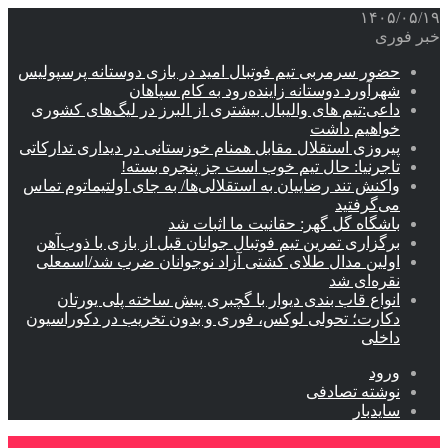
۱۴۰۵/۰۵/۱۹
خبر فوری
حضور سرمربی تیم فوتبال امید در بازی دوستانه پرسپولیس
شهرآورد دوستانه زاینده‌رود به کام سپاهان
داعی:تیم های والیبال بیشتری از البرز در لیگ‌های کشوری
خواهیم داشت
پیروزی استقلال مقابل همنام خوزستانی در دیداری تدارکاتی
تاجرنیا: حال تیم خوب است جز پنجره بسته!
واکنش تند رضاییان به استقلالی‌ها/ به جای اولتیماتوم تماس
می‌گرفتید
باشگاه گل گهر: حقانیت ما اثبات شد
برگزاری تمرین تیم فوتبال جوانان قبل از بازی با ذوب‌آهن
اولین مدال طلای کشتی آزاد نوجوانان ضرب شد/اسمعلی
نقره‌ای شد
انواع قاب بندی دیوار با گچبری پیش ساخته پلی یورتان
دکارت؛ تحولی لوکس، فوری و بدون تخریب در دکوراسیون
داخلی
ورود
نوشته تصادفی
سایدبار