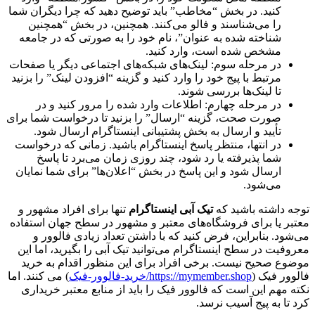
کنید. در بخش “مخاطب” باید توضیح دهید که چرا دیگران شما
را می‌شناسند و فالو می‌کنند. همچنین، در بخش “همچنین
شناخته شده به عنوان”، نام خود را به صورتی که در جامعه
مشخص شده است، وارد کنید.
در مرحله سوم: لینک‌های شبکه‌های اجتماعی دیگر یا صفحات
مرتبط با پیج خود را وارد کنید و گزینه “افزودن لینک” را بزنید
تا لینک‌ها بررسی شوند.
در مرحله چهارم: اطلاعات وارد شده را مرور کنید و در
صورت صحت، گزینه “ارسال” را بزنید تا درخواست شما برای
تأیید و ارسال به بخش پشتیبانی اینستاگرام ارسال شود.
در انتها، منتظر پاسخ اینستاگرام باشید. زمانی که درخواست
شما پذیرفته یا رد شود، چند روزی زمان می‌برد تا پاسخ
ارسال شود و این پاسخ در بخش “اعلان‌ها” برای شما نمایان
می‌شود.
توجه داشته باشید که
تیک آبی اینستاگرام
تنها برای افراد مشهور و
معتبر یا برای فروشگاه‌های معتبر و مشهور در سطح جهان استفاده
می‌شود. بنابراین، فرض کنید که با داشتن تعداد زیادی فالوور و
معروفیت در سطح اینستاگرام می‌توانید تیک آبی را بگیرید، اما این
موضوع صحیح نیست. برخی افراد برای این منظور اقدام به خرید
فالوور فیک (
https://mymember.shop/خرید-فالوور-فیک
) می کنند. اما
نکته مهم این است که فالوور فیک را باید از منابع معتبر خریداری
کرد تا به پیج آسیب نرسد.