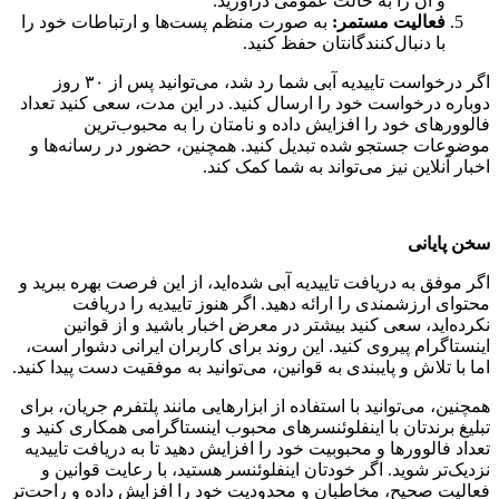
و آن را به حالت عمومی درآورید.
فعالیت مستمر:
به صورت منظم پست‌ها و ارتباطات خود را
با دنبال‌کنندگانتان حفظ کنید.
اگر درخواست تاییدیه آبی شما رد شد، می‌توانید پس از ۳۰ روز
دوباره درخواست خود را ارسال کنید. در این مدت، سعی کنید تعداد
فالوورهای خود را افزایش داده و نامتان را به محبوب‌ترین
موضوعات جستجو شده تبدیل کنید. همچنین، حضور در رسانه‌ها و
اخبار آنلاین نیز می‌تواند به شما کمک کند.
سخن پایانی
اگر موفق به دریافت تاییدیه آبی شده‌اید، از این فرصت بهره ببرید و
محتوای ارزشمندی را ارائه دهید. اگر هنوز تاییدیه را دریافت
نکرده‌اید، سعی کنید بیشتر در معرض اخبار باشید و از قوانین
اینستاگرام پیروی کنید. این روند برای کاربران ایرانی دشوار است،
اما با تلاش و پایبندی به قوانین، می‌توانید به موفقیت دست پیدا کنید.
همچنین، می‌توانید با استفاده از ابزارهایی مانند پلتفرم جریان، برای
تبلیغ برندتان با اینفلوئنسرهای محبوب اینستاگرامی همکاری کنید و
تعداد فالوورها و محبوبیت خود را افزایش دهید تا به دریافت تاییدیه
نزدیک‌تر شوید. اگر خودتان اینفلوئنسر هستید، با رعایت قوانین و
فعالیت صحیح، مخاطبان و محدودیت خود را افزایش داده و راحت‌تر