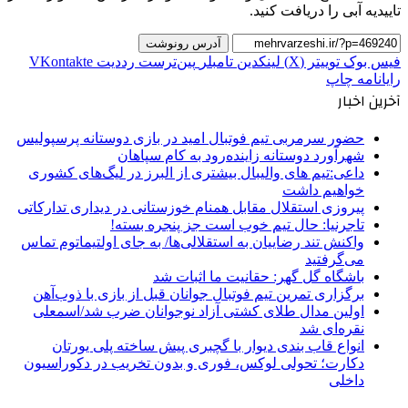
تاییدیه آبی را دریافت کنید.
آدرس رونوشت
فیس بوک
توییتر (X)
لینکدین
‫تامبلر
‫پین‌ترست
‫رددیت
‫VKontakte
رایانامه
چاپ
آخرین اخبار
حضور سرمربی تیم فوتبال امید در بازی دوستانه پرسپولیس
شهرآورد دوستانه زاینده‌رود به کام سپاهان
داعی:تیم های والیبال بیشتری از البرز در لیگ‌های کشوری
خواهیم داشت
پیروزی استقلال مقابل همنام خوزستانی در دیداری تدارکاتی
تاجرنیا: حال تیم خوب است جز پنجره بسته!
واکنش تند رضاییان به استقلالی‌ها/ به جای اولتیماتوم تماس
می‌گرفتید
باشگاه گل گهر: حقانیت ما اثبات شد
برگزاری تمرین تیم فوتبال جوانان قبل از بازی با ذوب‌آهن
اولین مدال طلای کشتی آزاد نوجوانان ضرب شد/اسمعلی
نقره‌ای شد
انواع قاب بندی دیوار با گچبری پیش ساخته پلی یورتان
دکارت؛ تحولی لوکس، فوری و بدون تخریب در دکوراسیون
داخلی