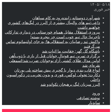
۱۴۰۵/۰۵/۱۸
خبر فوری
شهرآورد دوستانه زاینده‌رود به کام سپاهان
داعی:تیم های والیبال بیشتری از البرز در لیگ‌های کشوری
خواهیم داشت
پیروزی استقلال مقابل همنام خوزستانی در دیداری تدارکاتی
تاجرنیا: حال تیم خوب است جز پنجره بسته!
واکنش تند رضاییان به استقلالی‌ها/ به جای اولتیماتوم تماس
می‌گرفتید
باشگاه گل گهر: حقانیت ما اثبات شد
برگزاری تمرین تیم فوتبال جوانان قبل از بازی با ذوب‌آهن
اولین مدال طلای کشتی آزاد نوجوانان ضرب شد/اسمعلی
نقره‌ای شد
انواع قاب بندی دیوار با گچبری پیش ساخته پلی یورتان
دکارت؛ تحولی لوکس، فوری و بدون تخریب در دکوراسیون
داخلی
البرز میزبان لیگ پرهیجان تکواندو شد
ورود
نوشته تصادفی
سایدبار