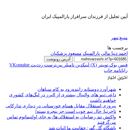
آیین تجلیل از فرزندان سرافراز پارالمپیک ایران
منبع:مهر
برچسب ها
احمد دنیا مالی
پارالمپیک
مسعود پزشکیان
آدرس رونوشت
فیس بوک
توییتر (X)
لینکدین
‫تامبلر
‫پین‌ترست
‫رددیت
‫VKontakte
رایانامه
چاپ
آخرین اخبار
شهرآورد دوستانه زاینده‌رود به کام سپاهان
داعی:تیم های والیبال بیشتری از البرز در لیگ‌های کشوری
خواهیم داشت
پیروزی استقلال مقابل همنام خوزستانی در دیداری تدارکاتی
تاجرنیا: حال تیم خوب است جز پنجره بسته!
واکنش تند رضاییان به استقلالی‌ها/ به جای اولتیماتوم تماس
می‌گرفتید
باشگاه گل گهر: حقانیت ما اثبات شد