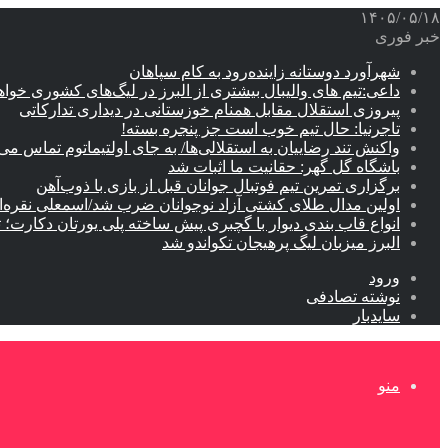
۱۴۰۵/۰۵/۱۸
خبر فوری
شهرآورد دوستانه زاینده‌رود به کام سپاهان
داعی:تیم های والیبال بیشتری از البرز در لیگ‌های کشوری خوا
پیروزی استقلال مقابل همنام خوزستانی در دیداری تدارکاتی
تاجرنیا: حال تیم خوب است جز پنجره بسته!
واکنش تند رضاییان به استقلالی‌ها/ به جای اولتیماتوم تماس می‌
باشگاه گل گهر: حقانیت ما اثبات شد
برگزاری تمرین تیم فوتبال جوانان قبل از بازی با ذوب‌آهن
اولین مدال طلای کشتی آزاد نوجوانان ضرب شد/اسمعلی نقره‌
انواع قاب بندی دیوار با گچبری پیش ساخته پلی یورتان دکارت
البرز میزبان لیگ پرهیجان تکواندو شد
ورود
نوشته تصادفی
سایدبار
منو