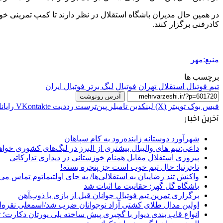
در همین حال مدیران باشگاه استقلال در نظر دارند تا کمپ تمرینی خوبی 
کادرفنی برگزار کنند.
منبع:مهر
برچسب ها
تیم فوتبال استقلال تهران
فوتبال
لیگ برتر فوتبال ایران
آدرس رونوشت
فیس بوک
توییتر (X)
لینکدین
‫تامبلر
‫پین‌ترست
‫رددیت
‫VKontakte
رایان
آخرین اخبار
شهرآورد دوستانه زاینده‌رود به کام سپاهان
داعی:تیم های والیبال بیشتری از البرز در لیگ‌های کشوری خوا
پیروزی استقلال مقابل همنام خوزستانی در دیداری تدارکاتی
تاجرنیا: حال تیم خوب است جز پنجره بسته!
واکنش تند رضاییان به استقلالی‌ها/ به جای اولتیماتوم تماس می‌
باشگاه گل گهر: حقانیت ما اثبات شد
برگزاری تمرین تیم فوتبال جوانان قبل از بازی با ذوب‌آهن
اولین مدال طلای کشتی آزاد نوجوانان ضرب شد/اسمعلی نقره‌
انواع قاب بندی دیوار با گچبری پیش ساخته پلی یورتان دکارت