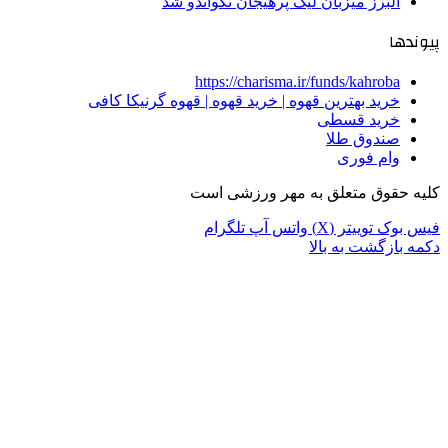
البرز میزبان لیگ پرهیجان تکواندو شد
پیوندها
https://charisma.ir/funds/kahroba
خرید بهترین قهوه | خرید قهوه | قهوه گرنیکا کافی
خرید قسطی
صندوق طلا
وام فوری
کلیه حقوق متعلق به مهر ورزشی است
فیس بوک
توییتر (X)
واتس آپ
تلگرام
دکمه بازگشت به بالا