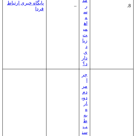
مد
پایگاه خبری ارتباط
–
8.
ر
فردا
س
ه
اه
می
ت
زیا
د
ی
دار
د؟
چر
ا
مر
دم
دوب
ار
ه
به
ط
ب
سن