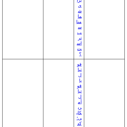
برا
ی
ش
ما
منا
س
ب‌
تر
اس
ت
؟
فو
تبا
ل
یا
فو
تبا
ل
آم
ری
کای
ی؛
کد