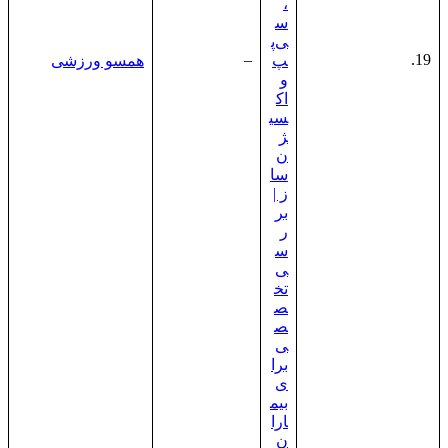
،
س
ی‌پ
–
19.
پ
همسو ورزشی
و
اک
سی
ژ
ن‌
سا
ز |
بر
ر
س
ی
تخ
ص
ص
ی
برا
ی
بیم
ارا
ن