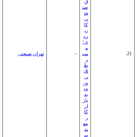
ق
صن
عت
ی
کا
رب
رد
ی؛
م
–
21.
سی
تهران صنعتی
ر
ط
لای
ی
ور
ود
به
باز
ار
کا
ر
مه
ند
س