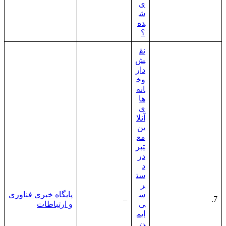
ی
ش
ده
؟
نق
ش
دار
وخ
انه‌
ها
ی
آنلا
ین
مع
تبر
در
د
ست
ر
س
پایگاه خبری فناوری
–
7.
ی
و ارتباطات
ایم
ن