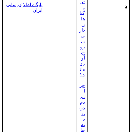
تی
پایگاه اطلاع رسانی
–
9.
و
ایران
گیا
ها
ن
دار
وی
ی
رو
ی
آو
رد
ه‌ان
د؟
چر
ا
مر
دم
دوب
ار
ه
به
ط