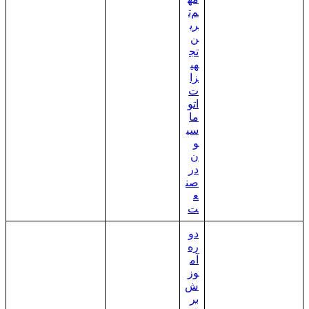
م‌ت
ری
ن
تج
هی
زا
ت
اتو
ما
سی
و
ن
در
صن
ع
ت
دو
ره
آم
وز
ش
بر