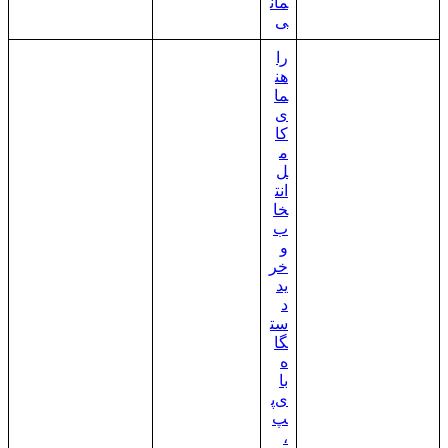
مان
ی
را
هن
ما
ی
کا
م
ل
انت
خا
ب
و
خر
ید
د
ست
گا
ه
با
ی‌پ
پ
،