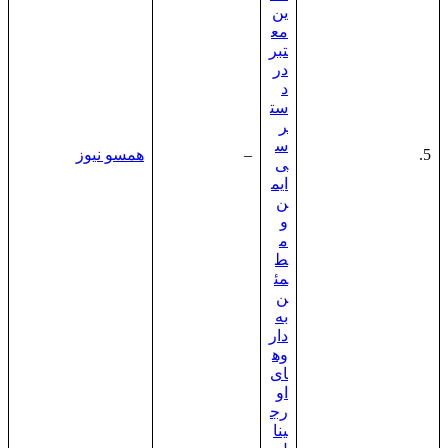
ین
مع
تبر
در
د
ست
ر
س
5.
–
همسو نیوز
ی
ایم
ن
و
م
ط
مئ
ن
به
دار
وه
ای
او
رج
ینا