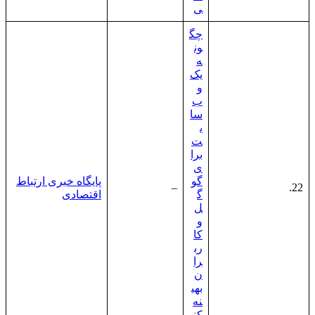
ی
چگ
ون
ه
یک
و
ب‌
سا
ی
ت
برا
ی
گو
پایگاه خبری ارتباط
–
22.
گ
اقتصادی
ل
و
کا
رب
را
ن
بهی
نه
کنی