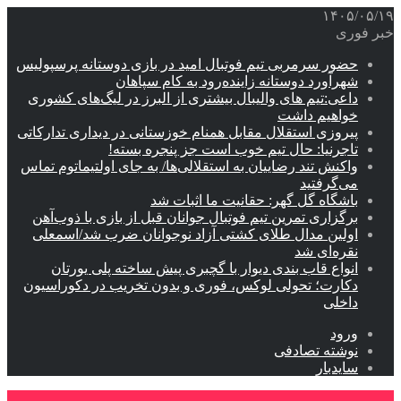
۱۴۰۵/۰۵/۱۹
خبر فوری
حضور سرمربی تیم فوتبال امید در بازی دوستانه پرسپولیس
شهرآورد دوستانه زاینده‌رود به کام سپاهان
داعی:تیم های والیبال بیشتری از البرز در لیگ‌های کشوری
خواهیم داشت
پیروزی استقلال مقابل همنام خوزستانی در دیداری تدارکاتی
تاجرنیا: حال تیم خوب است جز پنجره بسته!
واکنش تند رضاییان به استقلالی‌ها/ به جای اولتیماتوم تماس
می‌گرفتید
باشگاه گل گهر: حقانیت ما اثبات شد
برگزاری تمرین تیم فوتبال جوانان قبل از بازی با ذوب‌آهن
اولین مدال طلای کشتی آزاد نوجوانان ضرب شد/اسمعلی
نقره‌ای شد
انواع قاب بندی دیوار با گچبری پیش ساخته پلی یورتان
دکارت؛ تحولی لوکس، فوری و بدون تخریب در دکوراسیون
داخلی
ورود
نوشته تصادفی
سایدبار