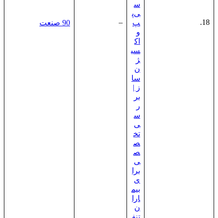
س
ی‌پ
–
18.
پ
90 صنعت
و
اک
سی
ژ
ن‌
سا
ز |
بر
ر
س
ی
تخ
ص
ص
ی
برا
ی
بیم
ارا
ن
تنف