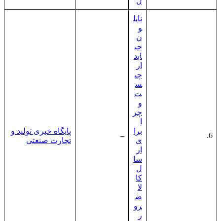
ل
نایل
و
ن
حب
ابد
ار
چی
س
ت
و
چر
ا
برا
پایگاه خبری تولید و
–
6.
ی
تجارت صنعتی
ار
سا
ل
کا
لا
ض
رو
ر