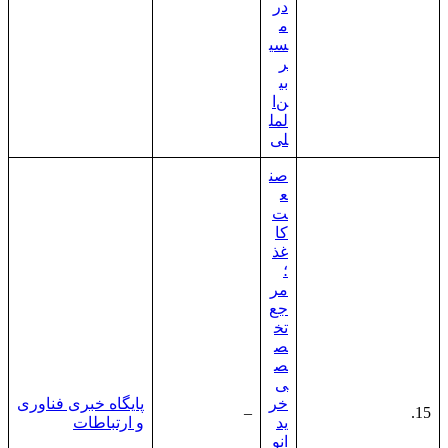
در
م
سی
ر
بی
ن‌ا
لمل
لی
صن
ع
ت
کا
غذ
؛
مر
جع
تخ
ص
ص
ی
خر
پایگاه خبری فناوری
–
15.
ید
و ارتباطات
انو