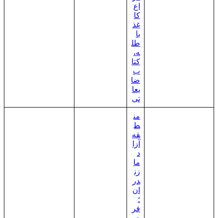
اع
کا
غذ
با
طل
ه،
کتا
ب
ضا
یعا
تی
من
ط
قه
آزا
د
ما
زن
در
ان
؛
فر
ص