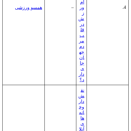
ام
–
4.
ور
همسو ورزشی
ز
ش
در
قل
ب
مر
دم
جه
ان
جا
ی
دار
د؟
نق
ش
دار
وخ
انه‌
ها
ی
آنلا