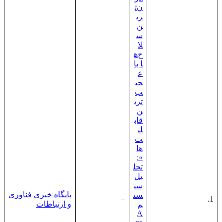
ن‌ت
ری
ن
س
لا
ح‌ه
ا با
ع
جی
ب‌
تری
ن
قاب
لی
ت‌
ها
»:
تحل
یل
سی
پایگاه خبری فناوری
ست
–
1.
و ارتباطات
م
A