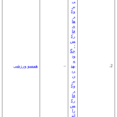
ی
بر
وک
ر
ها
ی
فا
رک
س
؛
چگ
ون
ه
–
2.
بهت
همسو ورزشی
ری
ن
بر
وک
ر
فا
رک
س
را
انت