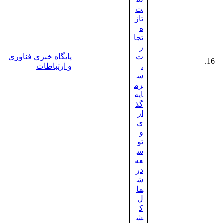
ت
تاز
ه
تجا
ر
ت
پایگاه خبری فناوری
–
16.
،
و ارتباطات
س
رم
ایه‌
گذ
ار
ی
و
تو
س
عه
در
ش
ما
ل
ک
ش