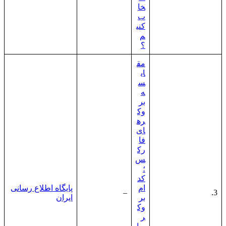
خا
ب
کنی
م
؟
مق
ای
س
ه
بر
وک
ره
ای
فا
رک
س
؛
کد
ام
پایگاه اطلاع رسانی
–
3.
بر
ایران
وک
ر