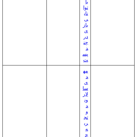
با
توا
نای
ی
باز
ی
در
چن
د
پس
ت
مه
د
ی
سا
لار
ون
د
و
تج
رب
ه
ح