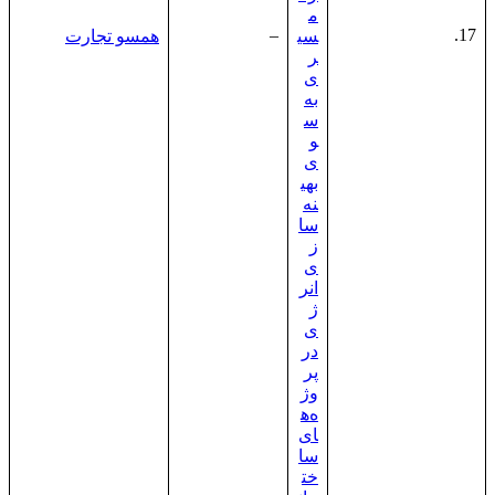
م
–
17.
سی
همسو تجارت
ر
ی
به
س
و
ی
بهی
نه‌
سا
ز
ی
انر
ژ
ی
در
پر
وژ
ه‌ه
ای
سا
خت