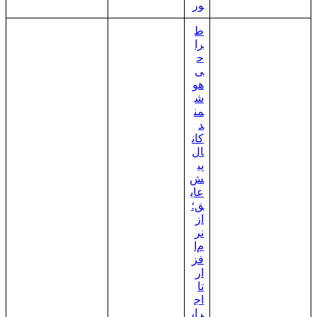
ور
ط
را
ح
ی
هو
ش
من
د
کان
ال
پی
ش‌
عای
ق؛
از
نر
م‌ا
فز
ار
تا
اج
را،