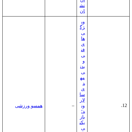
نش
ان
وی
ژگ
ی‌
ها
ی
فن
ی
و
بدن
ی
مه
د
ی
سا
لار
–
12.
ون
همسو ورزشی
د؛
باز
یکن
ی