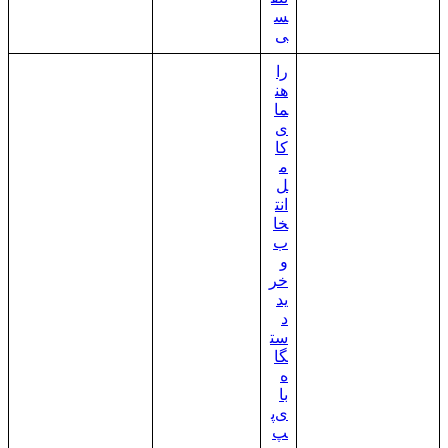
س
ی
را
هن
ما
ی
کا
م
ل
انت
خا
ب
و
خر
ید
د
ست
گا
ه
با
ی‌پ
پ