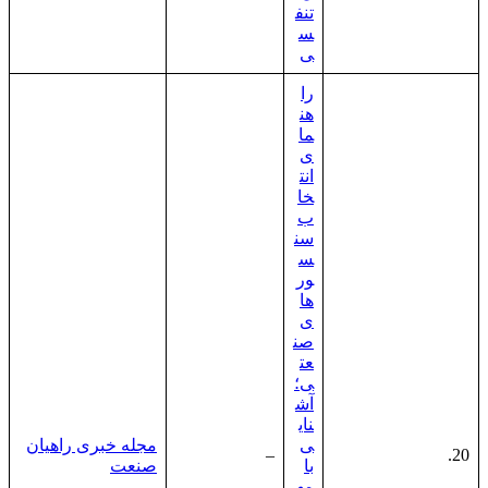
تنف
س
ی
را
هن
ما
ی
انت
خا
ب
سن
س
ور
ها
ی
صن
عت
ی؛
آش
نای
ی
مجله خبری راهیان
–
20.
با
صنعت
مه