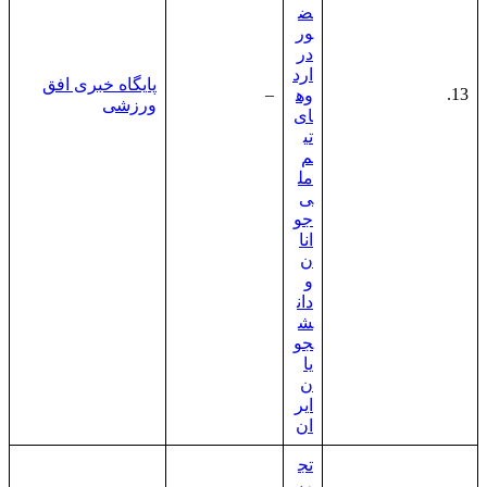
ض
ور
در
ارد
پایگاه خبری افق
–
13.
وه
ورزشی
ای
تی
م
مل
ی
جو
انا
ن
و
دان
ش
جو
یا
ن
ایر
ان
تج
رب