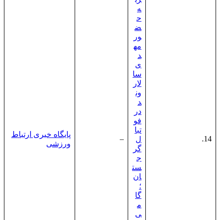
ه
ح
ض
ور
مه
د
ی
سا
لار
ون
د
در
فو
تبا
پایگاه خبری ارتباط
–
14.
ل
ورزشی
گر
ج
ست
ان
؛
گا
م
ی