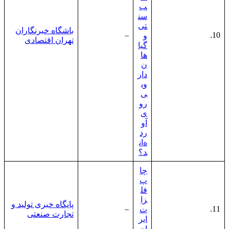
ب
سن
تی
باشگاه خبرنگاران
–
10.
و
تهران اقتصادی
گیا
ها
ن
دار
وی
ی
رو
ی
آو
رد
ه‌ان
د؟
چا
پ
فل
زا
پایگاه خبری تولید و
–
11.
ت
تجارت صنعتی
ایر
ان