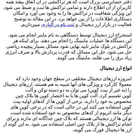
دفتر حسابرسی بزرگ است که هر تراکنشی در آن اتفاق بیفتد همه
کاربران از آن اطلاع دارند و تمامی تراکنش ها ثبت و ضبط می شود.
این ویژگی شفافیت در تراکنش ها را به وجود می آورد و امکان
دستکاری اطلاعات را از بین خواهد برد. در این مقاله به توضیح
فعالیت در بازار ارز دیجیتال و
ثبت نام در آلپاری
میپردازیم.
استخراج ارز دیجیتال توسط دستگاهی به نام ماینر انجام می شود.
این دستگاه ها عملیات ماینینگ را انجام می دهند. برای اینکه هر
تراکنش در بلوک ماینر تایید نهایی شود مسائل بسیار پیچیده ریاضی
حل می شود. حل این مسائل که قدرت پردازش بالا و صرف انرژی
زیاد برق را می طلبد، ماینینگ می گویند.
انواع ارز دیجیتال
امروزه ارزهای دیجیتال مختلفی در سطح جهان وجود دارد که
معمولا کارکرد و ویژگی های آنها شبیه به هم هستند. ارزهای دیجیتال
را (به غیر از بیت کوین) می توان به دو دسته توکن و آلت
کوین تقسیم کرد. آلت کوین ها یا به اختصار کوین ها بلاک چین
مخصوص به خود را دارند. برخی از کوین ها از کدهای اولیه بیت
کوین استفاده می کنند این در حالی است که در برخی کوین های
دیگر مانند اتریوم از کدهای مخصوص به خود استفاده شده است.
توکن ها ارز دیجیتالی هستند که بلاک چین جداگانه ای ندارند و برای
انجام تراکنش ها از بلاک چین اصلی استفاده می شود. به این گونه از
ارز ها دیجیتال فورک می گویند.