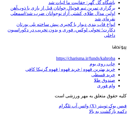
باشگاه گل گهر: حقانیت ما اثبات شد
برگزاری تمرین تیم فوتبال جوانان قبل از بازی با ذوب‌آهن
اولین مدال طلای کشتی آزاد نوجوانان ضرب شد/اسمعلی
نقره‌ای شد
انواع قاب بندی دیوار با گچبری پیش ساخته پلی یورتان
دکارت؛ تحولی لوکس، فوری و بدون تخریب در دکوراسیون
داخلی
پیوندها
https://charisma.ir/funds/kahroba
چاپ روی بوم
خرید بهترین قهوه | خرید قهوه | قهوه گرنیکا کافی
خرید قسطی
صندوق طلا
وام فوری
کلیه حقوق متعلق به مهر ورزشی است
فیس بوک
توییتر (X)
واتس آپ
تلگرام
دکمه بازگشت به بالا