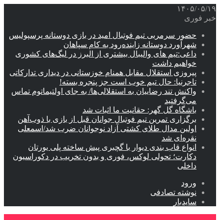
۱۴۰۵/۰۵/۱۹
خبر فوری
حضور سرمربی تیم فوتبال امید در بازی دوستانه پرسپولیس
شهرآورد دوستانه زاینده‌رود به کام سپاهان
داعی:تیم های والیبال بیشتری از البرز در لیگ‌های کشوری
خواهیم داشت
پیروزی استقلال مقابل همنام خوزستانی در دیداری تدارکاتی
تاجرنیا: حال تیم خوب است جز پنجره بسته!
واکنش تند رضاییان به استقلالی‌ها/ به جای اولتیماتوم تماس
می‌گرفتید
باشگاه گل گهر: حقانیت ما اثبات شد
برگزاری تمرین تیم فوتبال جوانان قبل از بازی با ذوب‌آهن
اولین مدال طلای کشتی آزاد نوجوانان ضرب شد/اسمعلی
نقره‌ای شد
انواع قاب بندی دیوار با گچبری پیش ساخته پلی یورتان
دکارت؛ تحولی لوکس، فوری و بدون تخریب در دکوراسیون
داخلی
ورود
نوشته تصادفی
سایدبار