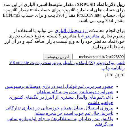
ریپل دلار با نماد XRPUSD:
مقدار متوسط اسپرد آلپاری در این نماد
برای حساب های استاندارد 48 پیپ، برای حساب mt4 مقدار 40 پیپ،
برای حساب Pro.ECN.mt4 مقدار 39.4 پیپ و برای حساب ECN.mt5
مقدار 39.4 پیپ می باشد.
برای انجام معاملات
ارز دیجیتال آلپاری
می توانید با استفاده از
پلتفرم تجاری
متاتریدر 4
یا متاتریدر 5 (بسته به نوع حساب تجاری
خود) نماد مد نظر خود را به واچ لیست بازار اضافه کنید و در آن ارز
به معامله بپردازید.
آدرس رونوشت
فیس بوک
توییتر (X)
لینکدین
‫تامبلر
‫پین‌ترست
‫رددیت
‫VKontakte
رایانامه
چاپ
آخرین اخبار
حضور سرمربی تیم فوتبال امید در بازی دوستانه پرسپولیس
شهرآورد دوستانه زاینده‌رود به کام سپاهان
داعی:تیم های والیبال بیشتری از البرز در لیگ‌های کشوری
خواهیم داشت
پیروزی استقلال مقابل همنام خوزستانی در دیداری تدارکاتی
تاجرنیا: حال تیم خوب است جز پنجره بسته!
واکنش تند رضاییان به استقلالی‌ها/ به جای اولتیماتوم تماس
می‌گرفتید