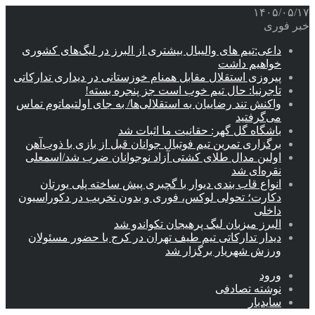
۱۴۰۵/۰۵/۱۷
خبر فوری
داعی:تیم های والیبال بیشتری از البرز در لیگ‌های کشوری
خواهیم داشت
پیروزی استقلال مقابل همنام خوزستانی در دیداری تدارکاتی
تاجرنیا: حال تیم خوب است جز پنجره بسته!
واکنش تند رضاییان به استقلالی‌ها/ به جای اولتیماتوم تماس
می‌گرفتید
باشگاه گل گهر: حقانیت ما اثبات شد
برگزاری تمرین تیم فوتبال جوانان قبل از بازی با ذوب‌آهن
اولین مدال طلای کشتی آزاد نوجوانان ضرب شد/اسمعلی
نقره‌ای شد
انواع قاب بندی دیوار با گچبری پیش ساخته پلی یورتان
دکارت؛ تحولی لوکس، فوری و بدون تخریب در دکوراسیون
داخلی
البرز میزبان لیگ پرهیجان تکواندو شد
دیدار تدارکاتی تیم طیف تهران در کرج با حضور مسئولان
ورزش شهریار برگزار شد
ورود
نوشته تصادفی
سایدبار