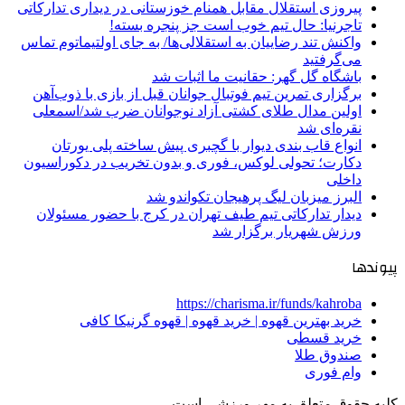
پیروزی استقلال مقابل همنام خوزستانی در دیداری تدارکاتی
تاجرنیا: حال تیم خوب است جز پنجره بسته!
واکنش تند رضاییان به استقلالی‌ها/ به جای اولتیماتوم تماس
می‌گرفتید
باشگاه گل گهر: حقانیت ما اثبات شد
برگزاری تمرین تیم فوتبال جوانان قبل از بازی با ذوب‌آهن
اولین مدال طلای کشتی آزاد نوجوانان ضرب شد/اسمعلی
نقره‌ای شد
انواع قاب بندی دیوار با گچبری پیش ساخته پلی یورتان
دکارت؛ تحولی لوکس، فوری و بدون تخریب در دکوراسیون
داخلی
البرز میزبان لیگ پرهیجان تکواندو شد
دیدار تدارکاتی تیم طیف تهران در کرج با حضور مسئولان
ورزش شهریار برگزار شد
پیوندها
https://charisma.ir/funds/kahroba
خرید بهترین قهوه | خرید قهوه | قهوه گرنیکا کافی
خرید قسطی
صندوق طلا
وام فوری
کلیه حقوق متعلق به مهر ورزشی است