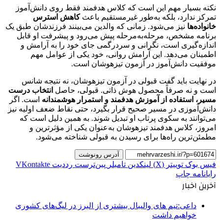
نکته بسیار مهم این است که کلاس هدفمند فقط روی دانش‌آموز
تمرکز ندارد، بلکه به‌طور غیرمستقیم باعث
کاهش استرس
خانواده‌ها
نیز می‌شود. زمانی که والدین می‌بینند فرزندشان طبق یک
برنامه مشخص، مرحله‌به‌مرحله پیش می‌رود و پیشرفت او قابل
اندازه‌گیری است، نگرانی و سردرگمی جای خود را به آرامش و
اطمینان می‌دهد. این آرامش روانی، خود یکی از عوامل مهم
موفقیت دانش‌آموز در آزمون تیزهوشان است.
در نهایت باید گفت قبولی در آزمون تیزهوشان، نه نتیجه شانس
است و نه صرفاً محصول هوش ذاتی. قبولی، حاصل
انتخاب درست
مسیر، استفاده از آموزش هدفمند و استمرار هوشمندانه
است. اگر
دانش‌آموزی در مسیر صحیح قرار بگیرد، حتی نقاط ضعف اولیه نیز
می‌توانند به سکوی پرتاب او تبدیل شوند. به همین دلیل است که
امروز، کلاس هدفمند تیزهوشان به‌عنوان یکی از مؤثرترین و
مطمئن‌ترین راه‌ها برای رسیدن به قبولی شناخته می‌شود.
آدرس رونوشت
فیس بوک
توییتر (X)
لینکدین
‫تامبلر
‫پین‌ترست
‫رددیت
‫VKontakte
رایانامه
چاپ
آخرین اخبار
داعی:تیم های والیبال بیشتری از البرز در لیگ‌های کشوری
خواهیم داشت