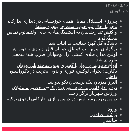
۱۴۰۵/۰۵/۱۶
خبر فوری
پیروزی استقلال مقابل همنام خوزستانی در دیداری تدارکاتی
تاجرنیا: حال تیم خوب است جز پنجره بسته!
واکنش تند رضاییان به استقلالی‌ها/ به جای اولتیماتوم تماس
می‌گرفتید
باشگاه گل گهر: حقانیت ما اثبات شد
برگزاری تمرین تیم فوتبال جوانان قبل از بازی با ذوب‌آهن
اولین مدال طلای کشتی آزاد نوجوانان ضرب شد/اسمعلی
نقره‌ای شد
انواع قاب بندی دیوار با گچبری پیش ساخته پلی یورتان
دکارت؛ تحولی لوکس، فوری و بدون تخریب در دکوراسیون
داخلی
البرز میزبان لیگ پرهیجان تکواندو شد
دیدار تدارکاتی تیم طیف تهران در کرج با حضور مسئولان
ورزش شهریار برگزار شد
دومین برد پرسپولیس در دومین بازی تدارکاتی اردوی ترکیه
ورود
نوشته تصادفی
سایدبار