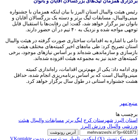
برگزاری همزمان لیگ‌های بزرگسالان آقایان و بانوان
رئیس هیئت والیبال استان البرز با بیان اینکه همزمان با جشنواره
مینی‌والیبال، مسابقات لیگ برتر و دسته یک بزرگسالان آقایان و
بانوان نیز برگزار خواهد شد، گفت: این رقابت‌ها با استقبال قابل
توجهی مواجه شده و نزدیک به ۴۰ تیم در آن حضور دارند.
داعی با اشاره به اقدامات ساختاری صورت گرفته در هیئت والیبال
استان تصریح کرد: طی ماه‌های اخیر کمیته‌های مختلف هیئت
بازسازی و سازماندهی شده‌اند و بر اساس نیازهای موجود، برخی
کمیته‌های جدید نیز به مجموعه هیئت افزوده شده‌اند.
وی ادامه داد: یکی از مهم‌ترین اقدامات، راه‌اندازی کمیته
مینی‌والیبال است که بر اساس برنامه‌ریزی انجام شده، حداقل
هشت جشنواره استانی در طول سال برگزار خواهد کرد.
منبع:مهر
برچسب ها
استان البرز
شهرستان کرج
لیگ برتر
مسابقات والیبال
هیئت
ورزشی
والیبال
ورزش البرز
آدرس رونوشت
فیس بوک
توییتر (X)
لینکدین
‫تامبلر
‫پین‌ترست
‫رددیت
‫VKontakte