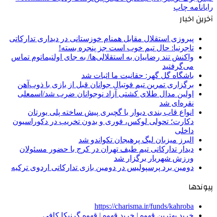
رایانامه
چاپ
آخرین اخبار
پیروزی استقلال مقابل همنام خوزستانی در دیداری تدارکاتی
تاجرنیا: حال تیم خوب است جز پنجره بسته!
واکنش تند رضاییان به استقلالی‌ها/ به جای اولتیماتوم تماس
می‌گرفتید
باشگاه گل گهر: حقانیت ما اثبات شد
برگزاری تمرین تیم فوتبال جوانان قبل از بازی با ذوب‌آهن
اولین مدال طلای کشتی آزاد نوجوانان ضرب شد/اسمعلی
نقره‌ای شد
انواع قاب بندی دیوار با گچبری پیش ساخته پلی یورتان
دکارت؛ تحولی لوکس، فوری و بدون تخریب در دکوراسیون
داخلی
البرز میزبان لیگ پرهیجان تکواندو شد
دیدار تدارکاتی تیم طیف تهران در کرج با حضور مسئولان
ورزش شهریار برگزار شد
دومین برد پرسپولیس در دومین بازی تدارکاتی اردوی ترکیه
پیوندها
https://charisma.ir/funds/kahroba
خرید بهترین قهوه | خرید قهوه | قهوه گرنیکا کافی