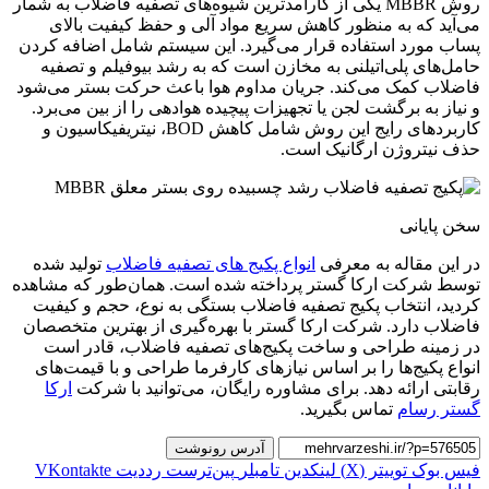
روش MBBR یکی از کارآمدترین شیوه‌های تصفیه فاضلاب به شمار
می‌آید که به منظور کاهش سریع مواد آلی و حفظ کیفیت بالای
پساب مورد استفاده قرار می‌گیرد. این سیستم شامل اضافه کردن
حامل‌های پلی‌اتیلنی به مخازن است که به رشد بیوفیلم و تصفیه
فاضلاب کمک می‌کند. جریان مداوم هوا باعث حرکت بستر می‌شود
و نیاز به برگشت لجن یا تجهیزات پیچیده هوادهی را از بین می‌برد.
کاربردهای رایج این روش شامل کاهش BOD، نیتریفیکاسیون و
حذف نیتروژن ارگانیک است.
سخن پایانی
در این مقاله به معرفی
انواع پکیج‌ های تصفیه فاضلاب
تولید شده
توسط شرکت ارکا گستر پرداخته شده است. همان‌طور که مشاهده
کردید، انتخاب پکیج تصفیه فاضلاب بستگی به نوع، حجم و کیفیت
فاضلاب دارد. شرکت ارکا گستر با بهره‌گیری از بهترین متخصصان
در زمینه طراحی و ساخت پکیج‌های تصفیه فاضلاب، قادر است
انواع پکیج‌ها را بر اساس نیازهای کارفرما طراحی و با قیمت‌های
رقابتی ارائه دهد. برای مشاوره رایگان، می‌توانید با شرکت
ارکا
گستر رسام
تماس بگیرید.
آدرس رونوشت
فیس بوک
توییتر (X)
لینکدین
‫تامبلر
‫پین‌ترست
‫رددیت
‫VKontakte