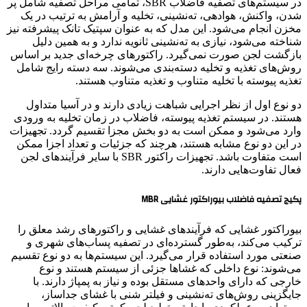
در سیستم‌های تصفیه فاضلاب SBR، تمامی مراحل تصفیه شامل پر
شدن، واکنش، هوادهی، ته‌نشینی، تخلیه و آرامش به ترتیب در یک
مخزن انجام می‌شود. این مدل که به عنوان سپتیک تانک پیشرفته نیز
شناخته می‌شود، نیازی به ته‌نشینی ثانویه ندارد و به همین دلیل
بازگشت لجن صورت نمی‌گیرد. راکتورهای چرخه‌ای جدید بر اساس
روش‌های تغذیه و تخلیه دسته‌بندی می‌شوند. سه دسته رایج شامل
تغذیه پیوسته با تخلیه متناوب و تغذیه متناوب هستند.
دو نوع اول از نظر اجرایی شباهت زیادی دارند و در آسیا متداول
هستند. در سیستم تغذیه پیوسته، فاضلاب در زمان تخلیه به ورودی
وارد می‌شود و ممکن است به دو بخش مجزا تقسیم گردد. تجهیزات
در این دو نوع مشابه هستند، هرچند که جزئیات و تعداد اجزا ممکن
است متفاوت باشد. تجهیزات راکتور SBR با سایر فرآیندهای لجن
فعال تفاوت‌هایی دارند.
پکیج تصفیه فاضلاب بیوراکتور غشایی MBR
بیوراکتور غشایی که فرآیندهای غشایی و راکتورهای رشد معلق را
ترکیب می‌کند، به‌طور گسترده‌ای در تصفیه پساب‌های شهری و
صنعتی مورد استفاده قرار می‌گیرد. این سیستم‌ها به دو نوع تقسیم
می‌شوند: نوع داخلی که غشاها جزئی از سیستم هستند و نوع
خارجی که دارای واحدهای مستقل بوده و نیاز به پمپاژ دارند. با
جایگزینی روش‌های ته‌نشینی و فیلتر شنی با غشای جداساز،