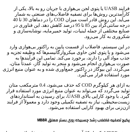
فرایند UASB یا پتوی لجن بی‌هوازی با جریان رو به بالا، یکی از
کارآمدترین روش‌ها برای تصفیه فاضلاب‌های صنعتی به شمار
می‌آید. این روش قادر است میزان COD را در دماهای 30 تا 40
درجه سانتی‌گراد بین 85 تا 95 درصد کاهش دهد. این فناوری در
صنایع مختلفی از جمله لبنیات، تولید خمیرمایه، نوشابه‌سازی و
شکروری به کار می‌رود.
در این سیستم، فاضلاب از قسمت پایین به راکتور بی‌هوازی وارد
می‌شود و با پتوی لجن حاوی میکروارگانیسم‌ها که وظیفه تجزیه و
جذب مواد آلی را دارند، برخورد می‌کند. تمامی این فرآیندها به
صورت بی‌هوازی انجام می‌شود و منجر به تولید گاز، عمدتاً متان،
می‌گردد. این بیوگاز در راکتور جمع‌آوری شده و به عنوان منبع انرژی
مورد استفاده قرار می‌گیرد.
به ازای هر کیلوگرم COD که حذف می‌شود، 0.4 مترمکعب متان
تولید می‌گردد که می‌تواند به عنوان منبع انرژی مورد استفاده قرار
گیرد. با وجود کارایی بالای UASB، برای رسیدن به استانداردهای
زیست‌محیطی، نیاز به تصفیه تکمیلی وجود دارد و معمولاً از فرایند
ازن‌زنی برای بهبود کارایی استفاده می‌شود.
پکیج تصفیه فاضلاب رشد چسبیده روی بستر معلق MBBR