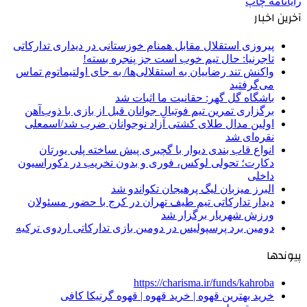
رایانامه
چاپ
آخرین اخبار
پیروزی استقلال مقابل همنام خوزستانی در دیداری تدارکاتی
تاجرنیا: حال تیم خوب است جز پنجره بسته!
واکنش تند رضاییان به استقلالی‌ها/ به جای اولتیماتوم تماس
می‌گرفتید
باشگاه گل گهر: حقانیت ما اثبات شد
برگزاری تمرین تیم فوتبال جوانان قبل از بازی با ذوب‌آهن
اولین مدال طلای کشتی آزاد نوجوانان ضرب شد/اسمعلی
نقره‌ای شد
انواع قاب بندی دیوار با گچبری پیش ساخته پلی یورتان
دکارت؛ تحولی لوکس، فوری و بدون تخریب در دکوراسیون
داخلی
البرز میزبان لیگ پرهیجان تکواندو شد
دیدار تدارکاتی تیم طیف تهران در کرج با حضور مسئولان
ورزش شهریار برگزار شد
دومین برد پرسپولیس در دومین بازی تدارکاتی اردوی ترکیه
پیوندها
https://charisma.ir/funds/kahroba
خرید بهترین قهوه | خرید قهوه | قهوه گرنیکا کافی