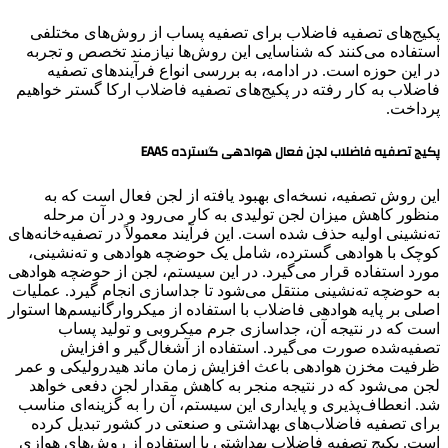
پکیج‌های تصفیه فاضلاب برای تصفیه پساب از روش‌های مختلفی
استفاده می‌کنند که شناسایی این روش‌ها نیازمند تخصص و تجربه
در این حوزه است. در ادامه، به بررسی انواع فرآیندهای تصفیه
فاضلاب به کار رفته در پکیج‌های تصفیه فاضلاب ارکا گستر خواهیم
پرداخت.
پکیج تصفیه فاضلاب لجن فعال هوادهی گسترده EAAS
این روش تصفیه، نسخه‌ای بهبود یافته از لجن فعال است که به
منظور کاهش میزان لجن تولیدی به کار می‌رود و در آن مرحله
ته‌نشینی اولیه حذف شده است. این فرآیند معمولاً در تصفیه‌خانه‌های
کوچک با هوادهی گسترده، شامل یک حوضچه هوادهی و ته‌نشینی،
مورد استفاده قرار می‌گیرد. در این سیستم، لجن از حوضچه هوادهی
به حوضچه ته‌نشینی منتقل می‌شود تا جداسازی انجام گیرد. عملیات
اصلی بر پایه هوادهی فاضلاب با استفاده از میکروارگانیسم‌ها استوار
است که در نتیجه آن، جداسازی جرم میکروبی و تولید پساب
تصفیه‌شده صورت می‌گیرد. استفاده از آشغال‌گیر و افزایش
ظرفیت مخزن هوادهی باعث افزایش زمان ماند هیدرولیکی و عمر
لجن می‌شود که در نتیجه منجر به کاهش مقدار لجن دفعی خواهد
شد. انعطاف‌پذیری و پایداری این سیستم، آن را به گزینه‌ای مناسب
برای تصفیه فاضلاب‌های بهداشتی و صنعتی در کشور تبدیل کرده
است. پکیج تصفیه فاضلاب بهداشتی با استفاده از روش‌های هوازی