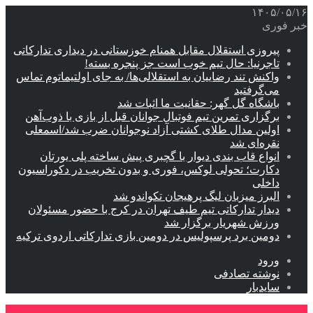
۱۴۰۵/۰۵/۱۶
خبر فوری
پیروزی استقلال مقابل همنام خوزستانی در دیداری تدارکاتی
تاجرنیا: حال تیم خوب است جز پنجره بسته!
واکنش تند رضاییان به استقلالی‌ها/ به جای اولتیماتوم تماس
می‌گرفتید
باشگاه گل گهر: حقانیت ما اثبات شد
برگزاری تمرین تیم فوتبال جوانان قبل از بازی با ذوب‌آهن
اولین مدال طلای کشتی آزاد نوجوانان ضرب شد/اسمعلی
نقره‌ای شد
انواع قاب بندی دیوار با گچبری پیش ساخته پلی یورتان
دکارت؛ تحولی لوکس، فوری و بدون تخریب در دکوراسیون
داخلی
البرز میزبان لیگ پرهیجان تکواندو شد
دیدار تدارکاتی تیم طیف تهران در کرج با حضور مسئولان
ورزش شهریار برگزار شد
دومین برد پرسپولیس در دومین بازی تدارکاتی اردوی ترکیه
ورود
نوشته تصادفی
سایدبار