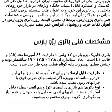
پژو پارس، یکی از خودروهای محبوب ایران خودرو، به دلیل طراحی
کلاسیک و عملکرد قابل اعتماد، جایگاه ویژهای در بازار خودروهای
داخلی دارد. باتری این خودرو به عنوان قلب سیستم برقی، نقش
حیاتی در عملکرد آن ایفا میکند. در این مقاله به بررسی
مشخصات
فنی باتری پژو پارس
،
برندهای معتبر
،
قیمت روز باتری پژو پارس در
اهواز
،
نکات خرید
و
روشهای افزایش عمر مفید
میپردازیم.
مشخصات فنی باتری پژو پارس
باتری فابریک پژو پارس
۱۲ ولتی
با ظرفیت
۶۶ آمپرساعت
(Ah) و
قالب
L3
است. ابعاد استاندارد آن
۲۷.۸ × ۱۷.۵ × ۱۹ سانتیمتر
بوده و
چینش قطبها بهصورت
پایه کوتاه قطب چپ
طراحی شده است.
ظرفیت قابل ارتقا
: باتریهای ۷۴ آمپرساعت نیز برای این
خودرو مناسباند، بهویژه اگر سیستمهای صوتی قوی یا
چراغهای زنون نصب شده باشد.
نوع باتری
: هم باتریهای
اسیدی (تر)
و هم
اتمی (سیلد)
قابل
استفاده هستند. باتریهای اتمی به دلیل پلمب بودن و عدم نیاز
به نگهداری، گزینه بهتری محسوب میشوند.