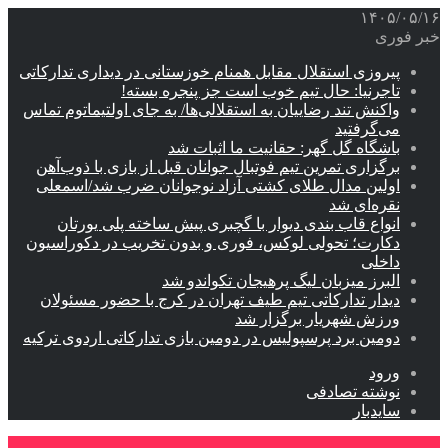
۱۴۰۵/۰۵/۱۶
خبر فوری
پیروزی استقلال مقابل همنام خوزستانی در دیداری تدارکاتی
تاجرنیا: حال تیم خوب است جز پنجره بسته!
واکنش تند رضاییان به استقلالی‌ها/ به جای اولتیماتوم تماس
می‌گرفتید
باشگاه گل گهر: حقانیت ما اثبات شد
برگزاری تمرین تیم فوتبال جوانان قبل از بازی با ذوب‌آهن
اولین مدال طلای کشتی آزاد نوجوانان ضرب شد/اسمعلی
نقره‌ای شد
انواع قاب بندی دیوار با گچبری پیش ساخته پلی یورتان
دکارت؛ تحولی لوکس، فوری و بدون تخریب در دکوراسیون
داخلی
البرز میزبان لیگ پرهیجان تکواندو شد
دیدار تدارکاتی تیم طیف تهران در کرج با حضور مسئولان
ورزش شهریار برگزار شد
دومین برد پرسپولیس در دومین بازی تدارکاتی اردوی ترکیه
ورود
نوشته تصادفی
سایدبار