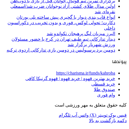
برگزاری تمرین تیم فوتبال جوانان قبل از بازی با ذوب‌آهن
اولین مدال طلای کشتی آزاد نوجوانان ضرب شد/اسمعلی
نقره‌ای شد
انواع قاب بندی دیوار با گچبری پیش ساخته پلی یورتان
دکارت؛ تحولی لوکس، فوری و بدون تخریب در دکوراسیون
داخلی
البرز میزبان لیگ پرهیجان تکواندو شد
دیدار تدارکاتی تیم طیف تهران در کرج با حضور مسئولان
ورزش شهریار برگزار شد
دومین برد پرسپولیس در دومین بازی تدارکاتی اردوی ترکیه
پیوندها
https://charisma.ir/funds/kahroba
خرید بهترین قهوه | خرید قهوه | قهوه گرنیکا کافی
خرید قسطی
صندوق طلا
وام فوری
کلیه حقوق متعلق به مهر ورزشی است
فیس بوک
توییتر (X)
واتس آپ
تلگرام
دکمه بازگشت به بالا