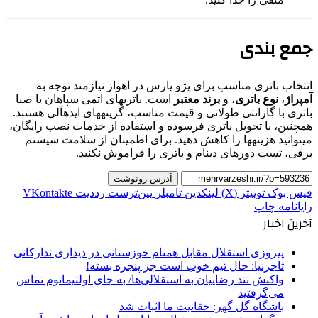
جمع بندی
انتخاب باتری مناسب برای پژو پارس در اهواز نیازمند توجه به
آمپراژ
،
نوع باتری
، و
برند معتبر
است. باتریهای اتمی سپاهان یا صبا
باتری با گارانتی طولانی و قیمت مناسب، گزینههای ایدهآلی هستند.
همچنین، با تحویل باتری فرسوده و استفاده از خدمات نصب رایگان،
میتوانید هزینهها را کاهش دهید. برای اطمینان از سلامت سیستم
برقی، تست دورهای دینام و باتری را فراموش نکنید.
آدرس رونوشت
فیس بوک
توییتر (X)
لینکدین
‫تامبلر
‫پین‌ترست
‫رددیت
‫VKontakte
رایانامه
چاپ
آخرین اخبار
پیروزی استقلال مقابل همنام خوزستانی در دیداری تدارکاتی
تاجرنیا: حال تیم خوب است جز پنجره بسته!
واکنش تند رضاییان به استقلالی‌ها/ به جای اولتیماتوم تماس
می‌گرفتید
باشگاه گل گهر: حقانیت ما اثبات شد