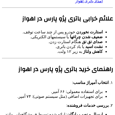
امداد باتری اهواز
علائم خرابی باتری پژو پارس در اهواز
استارت نخوردن
خودرو پس از چند ساعت توقف.
ضعیف شدن چراغها
یا سیستمهای الکتریکی.
صدای تق تق
هنگام استارت زدن.
نشت اسید
یا باد کردن باتری.
کاهش ولتاژ
به زیر ۱۲ ولت.
راهنمای خرید باتری پژو پارس در اهواز
۱.
انتخاب آمپراژ مناسب
:
برای استفاده معمولی: ۶۶ آمپر.
برای تجهیزات اضافی (مثل سیستم صوتی): ۷۴ آمپر.
۲.
بررسی خدمات فروشنده
:
ارسال و نصب رایگان
: ارائه شده توسط فروشگاههایی مانند