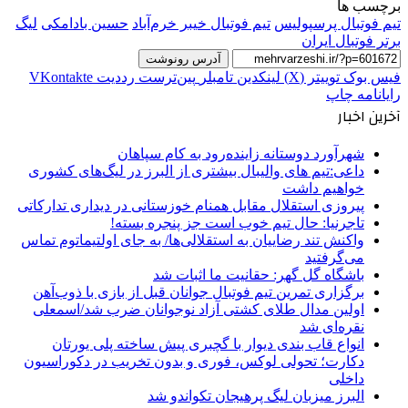
برچسب ها
تیم فوتبال پرسپولیس
تیم فوتبال خیبر خرم‌آباد
حسین بادامکی
لیگ
برتر فوتبال ایران
آدرس رونوشت
فیس بوک
توییتر (X)
لینکدین
‫تامبلر
‫پین‌ترست
‫رددیت
‫VKontakte
رایانامه
چاپ
آخرین اخبار
شهرآورد دوستانه زاینده‌رود به کام سپاهان
داعی:تیم های والیبال بیشتری از البرز در لیگ‌های کشوری
خواهیم داشت
پیروزی استقلال مقابل همنام خوزستانی در دیداری تدارکاتی
تاجرنیا: حال تیم خوب است جز پنجره بسته!
واکنش تند رضاییان به استقلالی‌ها/ به جای اولتیماتوم تماس
می‌گرفتید
باشگاه گل گهر: حقانیت ما اثبات شد
برگزاری تمرین تیم فوتبال جوانان قبل از بازی با ذوب‌آهن
اولین مدال طلای کشتی آزاد نوجوانان ضرب شد/اسمعلی
نقره‌ای شد
انواع قاب بندی دیوار با گچبری پیش ساخته پلی یورتان
دکارت؛ تحولی لوکس، فوری و بدون تخریب در دکوراسیون
داخلی
البرز میزبان لیگ پرهیجان تکواندو شد