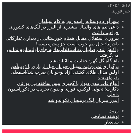
۱۴۰۵/۰۵/۱۸
خبر فوری
شهرآورد دوستانه زاینده‌رود به کام سپاهان
داعی:تیم های والیبال بیشتری از البرز در لیگ‌های کشوری
خواهیم داشت
پیروزی استقلال مقابل همنام خوزستانی در دیداری تدارکاتی
تاجرنیا: حال تیم خوب است جز پنجره بسته!
واکنش تند رضاییان به استقلالی‌ها/ به جای اولتیماتوم تماس
می‌گرفتید
باشگاه گل گهر: حقانیت ما اثبات شد
برگزاری تمرین تیم فوتبال جوانان قبل از بازی با ذوب‌آهن
اولین مدال طلای کشتی آزاد نوجوانان ضرب شد/اسمعلی
نقره‌ای شد
انواع قاب بندی دیوار با گچبری پیش ساخته پلی یورتان
دکارت؛ تحولی لوکس، فوری و بدون تخریب در دکوراسیون
داخلی
البرز میزبان لیگ پرهیجان تکواندو شد
ورود
نوشته تصادفی
سایدبار