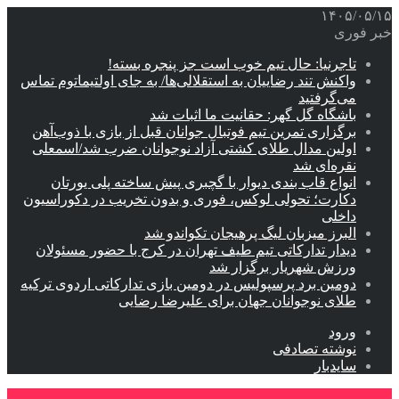
۱۴۰۵/۰۵/۱۵
خبر فوری
تاجرنیا: حال تیم خوب است جز پنجره بسته!
واکنش تند رضاییان به استقلالی‌ها/ به جای اولتیماتوم تماس
می‌گرفتید
باشگاه گل گهر: حقانیت ما اثبات شد
برگزاری تمرین تیم فوتبال جوانان قبل از بازی با ذوب‌آهن
اولین مدال طلای کشتی آزاد نوجوانان ضرب شد/اسمعلی
نقره‌ای شد
انواع قاب بندی دیوار با گچبری پیش ساخته پلی یورتان
دکارت؛ تحولی لوکس، فوری و بدون تخریب در دکوراسیون
داخلی
البرز میزبان لیگ پرهیجان تکواندو شد
دیدار تدارکاتی تیم طیف تهران در کرج با حضور مسئولان
ورزش شهریار برگزار شد
دومین برد پرسپولیس در دومین بازی تدارکاتی اردوی ترکیه
طلای نوجوانان جهان برای علیرضا رضایی
ورود
نوشته تصادفی
سایدبار