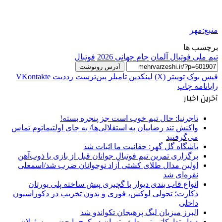
منبع:مهر
برچسب ها
تیم ملی فوتبال آلمان
جام جهانی 2026
فوتبال
آدرس رونوشت
فیس بوک
توییتر (X)
لینکدین
‫تامبلر
‫پین‌ترست
‫رددیت
‫VKontakte
رایانامه
چاپ
آخرین اخبار
تاجرنیا: حال تیم خوب است جز پنجره بسته!
واکنش تند رضاییان به استقلالی‌ها/ به جای اولتیماتوم تماس
می‌گرفتید
باشگاه گل گهر: حقانیت ما اثبات شد
برگزاری تمرین تیم فوتبال جوانان قبل از بازی با ذوب‌آهن
اولین مدال طلای کشتی آزاد نوجوانان ضرب شد/اسمعلی
نقره‌ای شد
انواع قاب بندی دیوار با گچبری پیش ساخته پلی یورتان
دکارت؛ تحولی لوکس، فوری و بدون تخریب در دکوراسیون
داخلی
البرز میزبان لیگ پرهیجان تکواندو شد
دیدار تدارکاتی تیم طیف تهران در کرج با حضور مسئولان