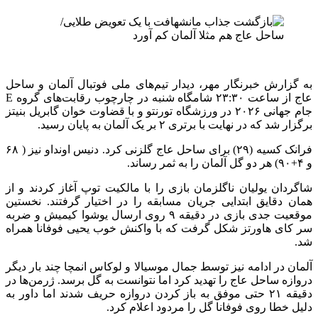
به گزارش خبرنگار مهر، دیدار تیم‌های ملی فوتبال آلمان و ساحل
عاج از ساعت ۲۳:۳۰ شامگاه شنبه در چارچوب رقابت‌های گروه E
جام جهانی ۲۰۲۶ در ورزشگاه تورنتو و با قضاوت خوان گابریل بنیتز
برگزار شد که در نهایت با برتری ۲ بر یک آلمان به پایان رسید.
فرانک کسیه (۲۹) برای ساحل عاج گلزنی کرد. دنیس اونداو نیز ( ۶۸
و ۴+۹۰) هر دو گل آلمان را به ثمر رساند.
شاگردان یولیان ناگلزمان بازی را با مالکیت توپ آغاز کردند و از
همان دقایق ابتدایی جریان مسابقه را در اختیار گرفتند. نخستین
موقعیت جدی بازی در دقیقه ۹ روی ارسال یوشوا کیمیش و ضربه
سر کای هاورتز شکل گرفت که با واکنش خوب یحیی فوفانا همراه
شد.
آلمان در ادامه نیز توسط جمال موسیالا و لوکاس انمچا چند بار دیگر
دروازه ساحل عاج را تهدید کرد اما نتوانست به گل برسد. ژرمن‌ها در
دقیقه ۲۱ حتی موفق به باز کردن دروازه حریف شدند اما داور به
دلیل خطا روی فوفانا گل را مردود اعلام کرد.