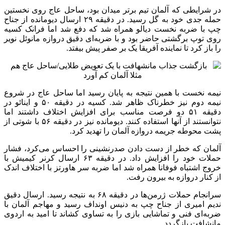
در شرایطی که آلمان تیم برتر میدان بود، ساحل عاج روی نخستین
حمله جدی خود به گل رسید. در دقیقه ۲۹ ارسال دیومانده از جناح
چپ با ضربه نخست دیالو همراه شد که دفع شد اما فرانک کسیه
روی توپ برگشتی حاضر بود و با ضربه‌ای دقیق دروازه مانوئل نویر
را باز کرد تا نماینده آفریقا یک بر صفر پیش بیفتد.
نیمه نخست با همین نتیجه به پایان رسید اما ساحل عاج در شروع
نیمه دوم نیز خطرناک ظاهر شد. کسیه در دقیقه ۵۰ و اینائو در
دقیقه ۵۱ دو فرصت مناسب برای افزایش اختلاف داشتند اما
نتوانستند از آنها استفاده کنند. دیومانده نیز در دقیقه ۵۶ با شوتی از
پشت محوطه جریمه دروازه آلمان را تهدید کرد.
آلمان که خطر از دست دادن صدرنشینی را احساس می‌کرد، فشار
حملات خود را افزایش داد. در دقیقه ۶۳ ارسال کرنر کیمیش با
خروج اشتباه فوفانا همراه شد اما ضربه سر هاورتز با اختلاف اندک
از کنار دروازه به بیرون رفت.
سرانجام حملات ژرمن‌ها در دقیقه ۶۸ به نتیجه رسید. ارسال دقیق
ندیم امیری از جناح چپ به دنیس اونداف رسید و مهاجم آلمان با
ضربه‌ای فنی و تماشایی بازی را به تساوی کشاند تا امید به اردوی
مانشافت بازگردد.