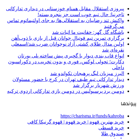
پیروزی استقلال مقابل همنام خوزستانی در دیداری تدارکاتی
تاجرنیا: حال تیم خوب است جز پنجره بسته!
واکنش تند رضاییان به استقلالی‌ها/ به جای اولتیماتوم تماس
می‌گرفتید
باشگاه گل گهر: حقانیت ما اثبات شد
برگزاری تمرین تیم فوتبال جوانان قبل از بازی با ذوب‌آهن
اولین مدال طلای کشتی آزاد نوجوانان ضرب شد/اسمعلی
نقره‌ای شد
انواع قاب بندی دیوار با گچبری پیش ساخته پلی یورتان
دکارت؛ تحولی لوکس، فوری و بدون تخریب در دکوراسیون
داخلی
البرز میزبان لیگ پرهیجان تکواندو شد
دیدار تدارکاتی تیم طیف تهران در کرج با حضور مسئولان
ورزش شهریار برگزار شد
دومین برد پرسپولیس در دومین بازی تدارکاتی اردوی ترکیه
پیوندها
https://charisma.ir/funds/kahroba
خرید بهترین قهوه | خرید قهوه | قهوه گرنیکا کافی
خرید قسطی
صندوق طلا