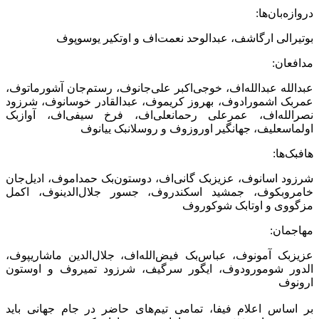
دروازه‌بان‌ها:
بوتیرالی ارگاشف، عبدالوحد نعمت‌اف و اوتکیر یوسوپوف
مدافعان:
عبدالله عبدالله‌اف، خوجی‌اکبر علی‌جانوف، رستم‌جان آشورماتوف،
عمربک اشمورادوف، بهروز کریموف، عبدالقادر خوسانوف، شرزود
نصرالله‌اف، عمرعلی رحمانعلی‌اف، فرخ سیفی‌اف، آوازبک
اولماسعلیف، جهانگیر اوروزوف و روسلانبک ییانوف
هافبک‌ها:
شرزود اسانوف، عزیزبک گانی‌اف، دوستون‌بک حمداموف، ادیل‌جان
خامروبکوف، جمشید اسکندروف، جسور جلال‌الدینوف، اکمل
مزگووی و اوتابک شوکوروف
مهاجمان:
عزیزبک آمونوف، عباس‌بک فیض‌الله‌اف، جلال‌الدین ماشاریپوف،
الدور شومورودوف، ایگور سرگیف، شرزود تمیروف و اوستون
ارونوف
بر اساس اعلام فیفا، تمامی تیم‌های حاضر در جام جهانی باید