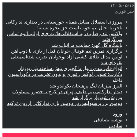
۱۴۰۵/۰۵/۱۶
خبر فوری
پیروزی استقلال مقابل همنام خوزستانی در دیداری تدارکاتی
تاجرنیا: حال تیم خوب است جز پنجره بسته!
واکنش تند رضاییان به استقلالی‌ها/ به جای اولتیماتوم تماس
می‌گرفتید
باشگاه گل گهر: حقانیت ما اثبات شد
برگزاری تمرین تیم فوتبال جوانان قبل از بازی با ذوب‌آهن
اولین مدال طلای کشتی آزاد نوجوانان ضرب شد/اسمعلی
نقره‌ای شد
انواع قاب بندی دیوار با گچبری پیش ساخته پلی یورتان
دکارت؛ تحولی لوکس، فوری و بدون تخریب در دکوراسیون
داخلی
البرز میزبان لیگ پرهیجان تکواندو شد
دیدار تدارکاتی تیم طیف تهران در کرج با حضور مسئولان
ورزش شهریار برگزار شد
دومین برد پرسپولیس در دومین بازی تدارکاتی اردوی ترکیه
ورود
نوشته تصادفی
سایدبار