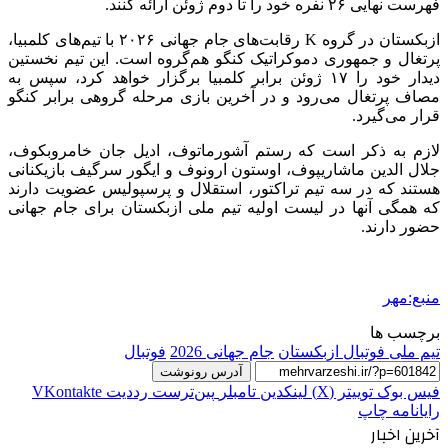
فهرست نهایی ۲۶ نفره خود را تا دوم ژوئن ارائه کنند.
ازبکستان در گروه K رقابت‌های جام جهانی ۲۰۲۶ با تیم‌های کلمبیا،
پرتغال و جمهوری دموکراتیک کنگو هم‌گروه است. این تیم نخستین
دیدار خود را ۱۷ ژوئن برابر کلمبیا برگزار خواهد کرد، سپس به
مصاف پرتغال می‌رود و در آخرین بازی مرحله گروهی برابر کنگو
قرار می‌گیرد.
لازم به ذکر است که رستم آشورماتوف، ادیل جان خامروبکوف،
جلال الدین ماشاریپوف، اوستون ارونوف و ایگور سرگیف بازیکنانی
هستند که در سه تیم تراکتور، استقلال و پرسپولیس عضویت دارند
که همگی آنها در لیست اولیه تیم ملی ازبکستان برای جام جهانی
حضور دارند.
منبع:مهر
برچسب ها
تیم ملی فوتبال ازبکستان
جام جهانی 2026
فوتبال
آدرس رونوشت
فیس بوک
توییتر (X)
لینکدین
‫تامبلر
‫پین‌ترست
‫رددیت
‫VKontakte
رایانامه
چاپ
آخرین اخبار