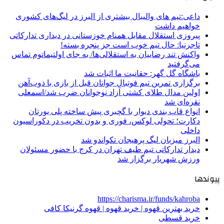
داعی:تیم های والیبال بیشتری از البرز در لیگ‌های کشوری
خواهیم داشت
پیروزی استقلال مقابل همنام خوزستانی در دیداری تدارکاتی
تاجرنیا: حال تیم خوب است جز پنجره بسته!
واکنش تند رضاییان به استقلالی‌ها/ به جای اولتیماتوم تماس
می‌گرفتید
باشگاه گل گهر: حقانیت ما اثبات شد
برگزاری تمرین تیم فوتبال جوانان قبل از بازی با ذوب‌آهن
اولین مدال طلای کشتی آزاد نوجوانان ضرب شد/اسمعلی
نقره‌ای شد
انواع قاب بندی دیوار با گچبری پیش ساخته پلی یورتان
دکارت؛ تحولی لوکس، فوری و بدون تخریب در دکوراسیون
داخلی
البرز میزبان لیگ پرهیجان تکواندو شد
دیدار تدارکاتی تیم طیف تهران در کرج با حضور مسئولان
ورزش شهریار برگزار شد
پیوندها
https://charisma.ir/funds/kahroba
خرید بهترین قهوه | خرید قهوه | قهوه گرنیکا کافی
خرید قسطی