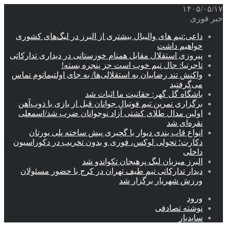
۱۴۰۵/۰۵/۱۷
خبر فوری
داعی:تیم های والیبال بیشتری از البرز در لیگ‌های کشوری
خواهیم داشت
پیروزی استقلال مقابل همنام خوزستانی در دیداری تدارکاتی
تاجرنیا: حال تیم خوب است جز پنجره بسته!
واکنش تند رضاییان به استقلالی‌ها/ به جای اولتیماتوم تماس
می‌گرفتید
باشگاه گل گهر: حقانیت ما اثبات شد
برگزاری تمرین تیم فوتبال جوانان قبل از بازی با ذوب‌آهن
اولین مدال طلای کشتی آزاد نوجوانان ضرب شد/اسمعلی
نقره‌ای شد
انواع قاب بندی دیوار با گچبری پیش ساخته پلی یورتان
دکارت؛ تحولی لوکس، فوری و بدون تخریب در دکوراسیون
داخلی
البرز میزبان لیگ پرهیجان تکواندو شد
دیدار تدارکاتی تیم طیف تهران در کرج با حضور مسئولان
ورزش شهریار برگزار شد
ورود
نوشته تصادفی
سایدبار