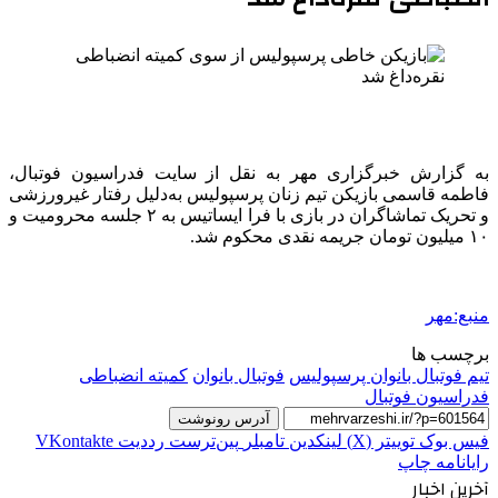
به گزارش خبرگزاری مهر به نقل از سایت فدراسیون فوتبال،
فاطمه قاسمی بازیکن تیم زنان پرسپولیس به‌دلیل رفتار غیرورزشی
و تحریک تماشاگران در بازی با فرا
ایساتیس
به ۲ جلسه محرومیت و
۱۰ میلیون تومان جریمه نقدی محکوم شد.
منبع:مهر
برچسب ها
تیم فوتبال بانوان پرسپولیس
فوتبال بانوان
کمیته انضباطی
فدراسیون فوتبال
آدرس رونوشت
فیس بوک
توییتر (X)
لینکدین
‫تامبلر
‫پین‌ترست
‫رددیت
‫VKontakte
رایانامه
چاپ
آخرین اخبار