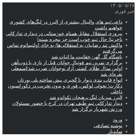
۱۴۰۵/۰۵/۱۷
خبر فوری
داعی:تیم های والیبال بیشتری از البرز در لیگ‌های کشوری
خواهیم داشت
پیروزی استقلال مقابل همنام خوزستانی در دیداری تدارکاتی
تاجرنیا: حال تیم خوب است جز پنجره بسته!
واکنش تند رضاییان به استقلالی‌ها/ به جای اولتیماتوم تماس
می‌گرفتید
باشگاه گل گهر: حقانیت ما اثبات شد
برگزاری تمرین تیم فوتبال جوانان قبل از بازی با ذوب‌آهن
اولین مدال طلای کشتی آزاد نوجوانان ضرب شد/اسمعلی
نقره‌ای شد
انواع قاب بندی دیوار با گچبری پیش ساخته پلی یورتان
دکارت؛ تحولی لوکس، فوری و بدون تخریب در دکوراسیون
داخلی
البرز میزبان لیگ پرهیجان تکواندو شد
دیدار تدارکاتی تیم طیف تهران در کرج با حضور مسئولان
ورزش شهریار برگزار شد
ورود
نوشته تصادفی
سایدبار