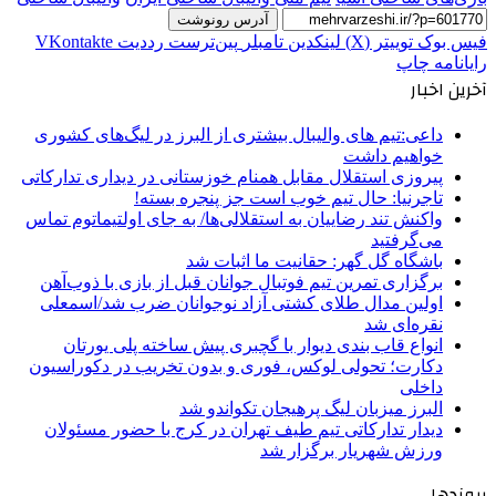
آدرس رونوشت
فیس بوک
توییتر (X)
لینکدین
‫تامبلر
‫پین‌ترست
‫رددیت
‫VKontakte
رایانامه
چاپ
آخرین اخبار
داعی:تیم های والیبال بیشتری از البرز در لیگ‌های کشوری
خواهیم داشت
پیروزی استقلال مقابل همنام خوزستانی در دیداری تدارکاتی
تاجرنیا: حال تیم خوب است جز پنجره بسته!
واکنش تند رضاییان به استقلالی‌ها/ به جای اولتیماتوم تماس
می‌گرفتید
باشگاه گل گهر: حقانیت ما اثبات شد
برگزاری تمرین تیم فوتبال جوانان قبل از بازی با ذوب‌آهن
اولین مدال طلای کشتی آزاد نوجوانان ضرب شد/اسمعلی
نقره‌ای شد
انواع قاب بندی دیوار با گچبری پیش ساخته پلی یورتان
دکارت؛ تحولی لوکس، فوری و بدون تخریب در دکوراسیون
داخلی
البرز میزبان لیگ پرهیجان تکواندو شد
دیدار تدارکاتی تیم طیف تهران در کرج با حضور مسئولان
ورزش شهریار برگزار شد
پیوندها