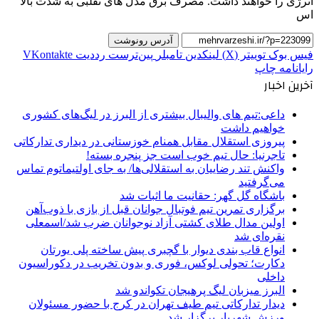
انرژی را خواهند داشت. مصرف برق مدل های تقلبی به شدت بالا
اس
آدرس رونوشت
فیس بوک
توییتر (X)
لینکدین
‫تامبلر
‫پین‌ترست
‫رددیت
‫VKontakte
رایانامه
چاپ
آخرین اخبار
داعی:تیم های والیبال بیشتری از البرز در لیگ‌های کشوری
خواهیم داشت
پیروزی استقلال مقابل همنام خوزستانی در دیداری تدارکاتی
تاجرنیا: حال تیم خوب است جز پنجره بسته!
واکنش تند رضاییان به استقلالی‌ها/ به جای اولتیماتوم تماس
می‌گرفتید
باشگاه گل گهر: حقانیت ما اثبات شد
برگزاری تمرین تیم فوتبال جوانان قبل از بازی با ذوب‌آهن
اولین مدال طلای کشتی آزاد نوجوانان ضرب شد/اسمعلی
نقره‌ای شد
انواع قاب بندی دیوار با گچبری پیش ساخته پلی یورتان
دکارت؛ تحولی لوکس، فوری و بدون تخریب در دکوراسیون
داخلی
البرز میزبان لیگ پرهیجان تکواندو شد
دیدار تدارکاتی تیم طیف تهران در کرج با حضور مسئولان
ورزش شهریار برگزار شد