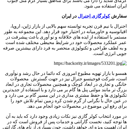
گرمای شدید را دارا می باشند برای مناطق بسیار گرم مثل جنوب
ایران استفاده می شود.
سفارش
کولرگازی اجنرال
در ایران
اجنرال با نیم قرن تجربه توانسته سهم بالایی از بازار ژاپن، اروپا،
اقیانوسیه و خاورمیانه در اختیار خود قرار دهد. این مجموعه به طور
مستمر با استفاده از ایده های خلاقانه و نو آوری باعث پیشرفت در
عمر عملکرد محصولات خود در شرایط محیطی مختلف شده است
و به لطف طراحی و تکنولوژی منحصر به فرد دارای بیشترین صرفه
جویی انرژی است.
همسو با بازار تهویه مطبوع امروزی که دائما در حال رشد و نوآوری
است، شرکت فوجیتسو جنرال نیز در جهت گسترش محصولات
خانگی و تجاری در ابعاد کوچک و همچنین محصولات تجاری در ابعاد
بزرگ تر مانند مولتی پنل ها گام بر می دارد و با استفاده از جدیدترین
تکنولوژی ها و حفظ مشتری مداری در این مسیر گام بر می دارد و
در عین حال با نگرانی از گرم شدن کره زمین تمام تلاش خود را
برای رفع این موضوع در محصولات خود انجام می دهد.
در مورد انتخاب کولر گازی نیز نکات زیادی وجود دارد که باید به آن
ها توجه کنید، نخست گارانتی و خدمات پس از فروش است که در
ایران اهمیت ویژه ای خواهد داشت، چون بسیاری از نام های گارانتی