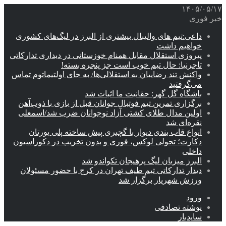
۱۴۰۵/۰۵/۱۷
خبر فوری
داعی:تیم های والیبال بیشتری از البرز در لیگ‌های کشوری
خواهیم داشت
پیروزی استقلال مقابل همنام خوزستانی در دیداری تدارکاتی
تاجرنیا: حال تیم خوب است جز پنجره بسته!
واکنش تند رضاییان به استقلالی‌ها/ به جای اولتیماتوم تماس
می‌گرفتید
باشگاه گل گهر: حقانیت ما اثبات شد
برگزاری تمرین تیم فوتبال جوانان قبل از بازی با ذوب‌آهن
اولین مدال طلای کشتی آزاد نوجوانان ضرب شد/اسمعلی
نقره‌ای شد
انواع قاب بندی دیوار با گچبری پیش ساخته پلی یورتان
دکارت؛ تحولی لوکس، فوری و بدون تخریب در دکوراسیون
داخلی
البرز میزبان لیگ پرهیجان تکواندو شد
دیدار تدارکاتی تیم طیف تهران در کرج با حضور مسئولان
ورزش شهریار برگزار شد
ورود
نوشته تصادفی
سایدبار