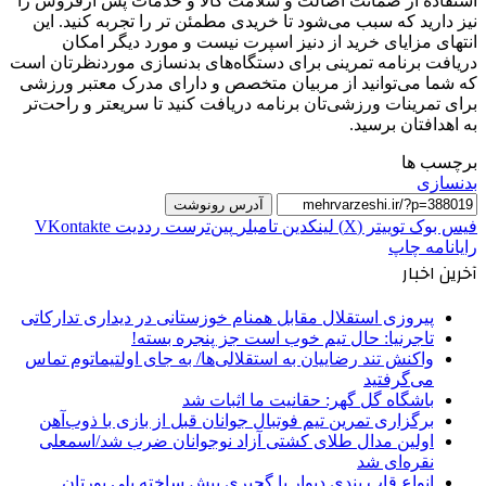
استفاده از ضمانت اصالت و سلامت کالا و خدمات پس ازفروش را
نیز دارید که سبب می‌شود تا خریدی مطمئن تر را تجربه کنید. این
انتهای مزایای خرید از دنیز اسپرت نیست و مورد دیگر امکان
دریافت برنامه تمرینی برای دستگاه‌های بدنسازی موردنظرتان است
که شما می‌توانید از مربیان متخصص و دارای مدرک معتبر ورزشی
برای تمرینات ورزشی‌تان برنامه دریافت کنید تا سریعتر و راحت‌تر
به اهدافتان برسید.
برچسب ها
بدنسازی
آدرس رونوشت
فیس بوک
توییتر (X)
لینکدین
‫تامبلر
‫پین‌ترست
‫رددیت
‫VKontakte
رایانامه
چاپ
آخرین اخبار
پیروزی استقلال مقابل همنام خوزستانی در دیداری تدارکاتی
تاجرنیا: حال تیم خوب است جز پنجره بسته!
واکنش تند رضاییان به استقلالی‌ها/ به جای اولتیماتوم تماس
می‌گرفتید
باشگاه گل گهر: حقانیت ما اثبات شد
برگزاری تمرین تیم فوتبال جوانان قبل از بازی با ذوب‌آهن
اولین مدال طلای کشتی آزاد نوجوانان ضرب شد/اسمعلی
نقره‌ای شد
انواع قاب بندی دیوار با گچبری پیش ساخته پلی یورتان