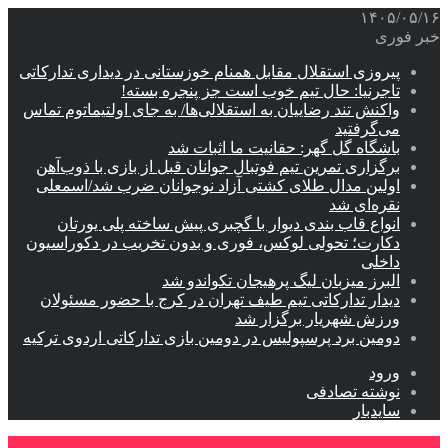
۱۴۰۵/۰۵/۱۶
خبر فوری
پیروزی استقلال مقابل همنام خوزستانی در دیداری تدارکاتی
تاجرنیا: حال تیم خوب است جز پنجره بسته!
واکنش تند رضاییان به استقلالی‌ها/ به جای اولتیماتوم تماس
می‌گرفتید
باشگاه گل گهر: حقانیت ما اثبات شد
برگزاری تمرین تیم فوتبال جوانان قبل از بازی با ذوب‌آهن
اولین مدال طلای کشتی آزاد نوجوانان ضرب شد/اسمعلی
نقره‌ای شد
انواع قاب بندی دیوار با گچبری پیش ساخته پلی یورتان
دکارت؛ تحولی لوکس، فوری و بدون تخریب در دکوراسیون
داخلی
البرز میزبان لیگ پرهیجان تکواندو شد
دیدار تدارکاتی تیم طیف تهران در کرج با حضور مسئولان
ورزش شهریار برگزار شد
دومین برد پرسپولیس در دومین بازی تدارکاتی اردوی ترکیه
ورود
نوشته تصادفی
سایدبار