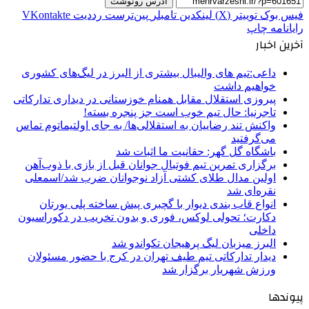
آدرس رونوشت
فیس بوک
توییتر (X)
لینکدین
‫تامبلر
‫پین‌ترست
‫رددیت
‫VKontakte
رایانامه
چاپ
آخرین اخبار
داعی:تیم های والیبال بیشتری از البرز در لیگ‌های کشوری
خواهیم داشت
پیروزی استقلال مقابل همنام خوزستانی در دیداری تدارکاتی
تاجرنیا: حال تیم خوب است جز پنجره بسته!
واکنش تند رضاییان به استقلالی‌ها/ به جای اولتیماتوم تماس
می‌گرفتید
باشگاه گل گهر: حقانیت ما اثبات شد
برگزاری تمرین تیم فوتبال جوانان قبل از بازی با ذوب‌آهن
اولین مدال طلای کشتی آزاد نوجوانان ضرب شد/اسمعلی
نقره‌ای شد
انواع قاب بندی دیوار با گچبری پیش ساخته پلی یورتان
دکارت؛ تحولی لوکس، فوری و بدون تخریب در دکوراسیون
داخلی
البرز میزبان لیگ پرهیجان تکواندو شد
دیدار تدارکاتی تیم طیف تهران در کرج با حضور مسئولان
ورزش شهریار برگزار شد
پیوندها