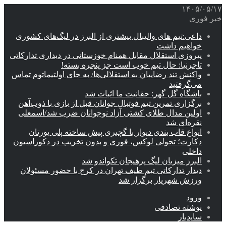
۱۴۰۵/۰۵/۱۷
خبر فوری
داعی:تیم های والیبال بیشتری از البرز در لیگ‌های کشوری
خواهیم داشت
پیروزی استقلال مقابل همنام خوزستانی در دیداری تدارکاتی
تاجرنیا: حال تیم خوب است جز پنجره بسته!
واکنش تند رضاییان به استقلالی‌ها/ به جای اولتیماتوم تماس
می‌گرفتید
باشگاه گل گهر: حقانیت ما اثبات شد
برگزاری تمرین تیم فوتبال جوانان قبل از بازی با ذوب‌آهن
اولین مدال طلای کشتی آزاد نوجوانان ضرب شد/اسمعلی
نقره‌ای شد
انواع قاب بندی دیوار با گچبری پیش ساخته پلی یورتان
دکارت؛ تحولی لوکس، فوری و بدون تخریب در دکوراسیون
داخلی
البرز میزبان لیگ پرهیجان تکواندو شد
دیدار تدارکاتی تیم طیف تهران در کرج با حضور مسئولان
ورزش شهریار برگزار شد
ورود
نوشته تصادفی
سایدبار