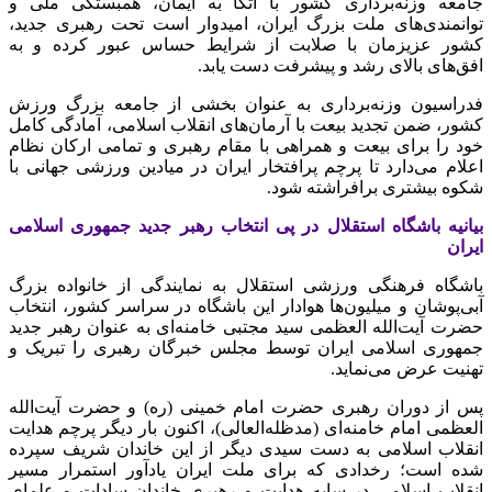
جامعه وزنه‌برداری کشور با اتکا به ایمان، همبستگی ملی و
توانمندی‌های ملت بزرگ ایران، امیدوار است تحت رهبری جدید،
کشور عزیزمان با صلابت از شرایط حساس عبور کرده و به
افق‌های بالای رشد و پیشرفت دست یابد.
فدراسیون وزنه‌برداری به ‌عنوان بخشی از جامعه بزرگ ورزش
کشور، ضمن تجدید بیعت با آرمان‌های انقلاب اسلامی، آمادگی کامل
خود را برای بیعت و همراهی با مقام رهبری و تمامی ارکان نظام
اعلام می‌دارد تا پرچم پرافتخار ایران در میادین ورزشی جهانی با
شکوه بیشتری برافراشته شود.
بیانیه باشگاه استقلال در پی انتخاب رهبر جدید جمهوری اسلامی
ایران
باشگاه فرهنگی ورزشی استقلال به نمایندگی از خانواده بزرگ
آبی‌پوشان و میلیون‌ها هوادار این باشگاه در سراسر کشور، انتخاب
حضرت آیت‌الله العظمی سید مجتبی خامنه‌ای به عنوان رهبر جدید
جمهوری اسلامی ایران توسط مجلس خبرگان رهبری را تبریک و
تهنیت عرض می‌نماید.
پس از دوران رهبری حضرت امام خمینی (ره) و حضرت آیت‌الله
العظمی امام خامنه‌ای (مدظله‌العالی)، اکنون بار دیگر پرچم هدایت
انقلاب اسلامی به دست سیدی دیگر از این خاندان شریف سپرده
شده است؛ رخدادی که برای ملت ایران یادآور استمرار مسیر
انقلاب اسلامی در سایه هدایت و رهبری خاندان سادات و علمای