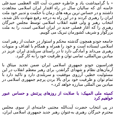
« با گرامیداشت یاد و خاطره حضرت آیت الله العظمی سیدعلی
خامنه ای که سالیان سال در راه اقتدار ایران اسلامی مجاهدت
داشتند و در حساس ترین برهه های زمان با حکمت و تدبیر خود ملت
ایران را رهبری کردند و در این راه به درجه رفیع شهادت نائل شدند،
انتخاب رهبر و ولی فقیه انقلاب اسلامی توسط مجلس خبرگان
رهبری را که آغاز فصلی جدید در ایران اسلامی است، را به ملت
بزرگوار و شریف کشورمان تبریک می گوییم.
جامعه جودو همچون گذشته محکم و استوار در حمایت از رهبر امت
اسلامی ایستاده است و خود را همراه و همگام با اهداف و منویات
رهبری می‌داند و آمادگی دارد تا در راستای سربلندی ایران عزیز در
میادین بین‌المللی، تمامی توان و ظرفیت خود را به کار گیرد.
فدراسیون جودو جمهوری اسلامی ایران ضمن تجدید میثاق با
آرمان‌های نظام و شهدای گرانقدر، برای رهبر معظم انقلاب در این
مسئولیت خطیر، آرزوی موفقیت و سربلندی دارد و تاکید دارد با
تمام توان و ظرفیت خود برای بالا بردن پرچم جمهوری اسلامی در
میادین بین المللی مبارزه خواهد کرد.»
کمیته ملی المپیک: با صلابت از روزهای پرتنش و حساس عبور
خواهیم کرد
در پی انتخاب حضرت آیت‌الله مجتبی خامنه‌ای از سوی مجلس
محترم خبرگان رهبری به‌عنوان رهبر جدید جمهوری اسلامی ایران،