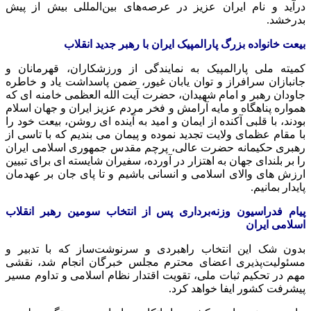
درآید و نام ایران عزیز در عرصه‌های بین‌المللی بیش از پیش
بدرخشد.
بیعت خانواده بزرگ پارالمپیک ایران با رهبر جدید انقلاب
کمیته ملی پارالمپیک به نمایندگی از ورزشکاران، قهرمانان و
جانبازان سرافراز و توان یابان غیور، ضمن پاسداشت یاد و خاطره
جاودان رهبر و امام شهیدان، حضرت آیت الله العظمی خامنه ای که
همواره پناهگاه و مایه آرامش و فخر مردم عزیز ایران و جهان اسلام
بودند، با قلبی آکنده از ایمان و امید به آینده ای روشن، بیعت خود را
با مقام عظمای ولایت تجدید نموده و پیمان می بندیم که با تاسی از
رهبری حکیمانه حضرت عالی، پرچم مقدس جمهوری اسلامی ایران
را بر بلندای جهان به اهتزار در آورده، سفیران شایسته ای برای تبیین
ارزش های والای اسلامی و انسانی باشیم و تا پای جان بر عهدمان
پایدار بمانیم.
پیام فدراسیون وزنه‌برداری پس از انتخاب سومین رهبر انقلاب
اسلامی ایران
بدون شک این انتخاب راهبردی و سرنوشت‌ساز که با تدبیر و
مسئولیت‌پذیری اعضای محترم مجلس خبرگان انجام شد، نقشی
مهم در تحکیم ثبات ملی، تقویت اقتدار نظام اسلامی و تداوم مسیر
پیشرفت کشور ایفا خواهد کرد.