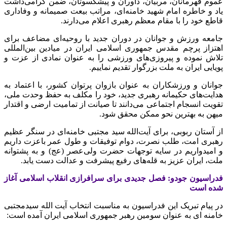
عموم قهرمانان، مربیان، داوران و پیشکسوتان، ضمن گرامی‌داشت
یاد و خاطره امام شهید خامنه‌ای، مراتب بیعت صمیمانه و وفاداری
قاطع خود را با مقام معظم رهبری اعلام می‌دارند.
جامعه ورزش و جوانان در دوران جدید با روحیه‌ای مضاعف برای
اهتزاز پرچم مقدس جمهوری اسلامی ایران در میادین بین‌المللی
تلاش نموده و پیروزی‌های ورزشی را به عنوان نمادی از عزت و
پویایی ایران به ملت بزرگوار تقدیم نماییم.
جوانان و ورزشکاران به عنوان بازوان پرتوان کشور، با اعتماد به
هدایت‌های حکیمانه رهبری جدید، خود را مکلف به حفظ وحدت ملی،
تقویت انسجام اجتماعی می‌دانند تا صیانت از تمامیت ارضی و اقتدار
میهن به بهترین نحو ممکن محقق شود.
از آستان ربوبی، برای آیت‌الله سید مجتبی خامنه‌ای در سنگر عظیم
رهبری امت، طلب نصرت، دوام توفیقات و طول عمر باعزت داریم
و امیدواریم در سایه توجهات حضرت ولی‌عصر (عج) و به پشتوانه
ملت، ایران عزیز به قله‌های رفیع پیشرفت و عدالت دست یابد.
فدراسیون جودو: فصل جدیدی برای سرافرازی انقلاب اسلامی آغاز
شده است
در پیام تبریک این فدراسیون به مناسبت انتخاب آیت الله سیدمجتبی
خامنه ای به عنوان سومین رهبر جمهوری اسلامی ایران آمده است: