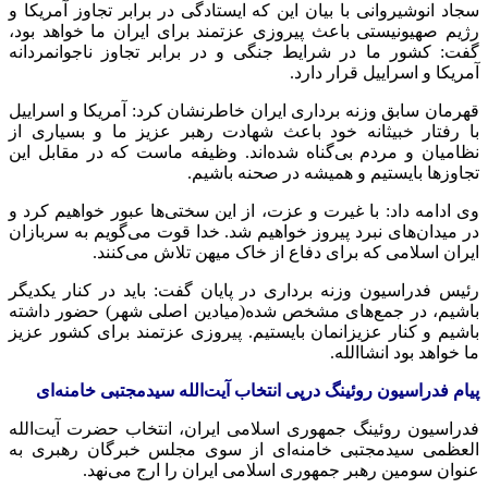
سجاد انوشیروانی با بیان این که ایستادگی در برابر تجاوز آمریکا و
رژیم صهیونیستی باعث پیروزی عزتمند برای ایران ما خواهد بود،
گفت: کشور ما در شرایط جنگی و در برابر تجاوز ناجوانمردانه
آمریکا و اسراییل قرار دارد.
قهرمان سابق وزنه برداری ایران خاطرنشان کرد: آمریکا و اسراییل
با رفتار خبیثانه خود باعث شهادت رهبر عزیز ما و بسیاری از
نظامیان و مردم بی‌گناه شده‌اند. وظیفه ماست که در مقابل این
تجاوزها بایستیم و همیشه در صحنه باشیم.
وی ادامه داد: با غیرت و عزت، از این سختی‌ها عبور خواهیم کرد و
در میدان‌های نبرد پیروز خواهیم شد. خدا قوت می‌گویم به سربازان
ایران اسلامی که برای دفاع از خاک میهن تلاش می‌کنند.
رئیس فدراسیون وزنه برداری در پایان گفت: باید در کنار یکدیگر
باشیم، در جمع‌های مشخص شده(میادین اصلی شهر) حضور داشته
باشیم و کنار عزیزانمان بایستیم. پیروزی عزتمند برای کشور عزیز
ما خواهد بود انشاالله.
پیام فدراسیون روئینگ درپی انتخاب آیت‌الله سیدمجتبی خامنه‌ای
فدراسیون روئینگ جمهوری اسلامی ایران، انتخاب حضرت آیت‌الله
العظمی سیدمجتبی خامنه‌ای از سوی مجلس خبرگان رهبری به‌
عنوان سومین رهبر جمهوری اسلامی ایران را ارج می‌نهد.