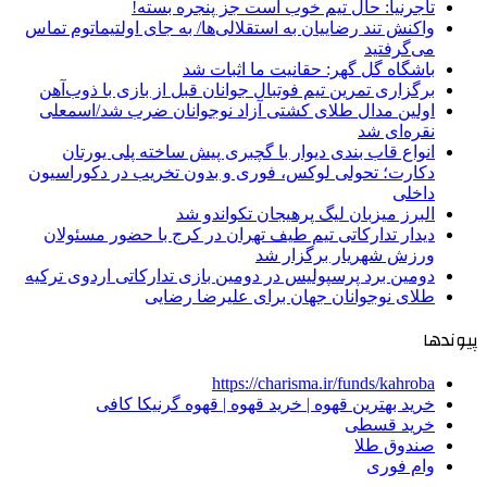
تاجرنیا: حال تیم خوب است جز پنجره بسته!
واکنش تند رضاییان به استقلالی‌ها/ به جای اولتیماتوم تماس
می‌گرفتید
باشگاه گل گهر: حقانیت ما اثبات شد
برگزاری تمرین تیم فوتبال جوانان قبل از بازی با ذوب‌آهن
اولین مدال طلای کشتی آزاد نوجوانان ضرب شد/اسمعلی
نقره‌ای شد
انواع قاب بندی دیوار با گچبری پیش ساخته پلی یورتان
دکارت؛ تحولی لوکس، فوری و بدون تخریب در دکوراسیون
داخلی
البرز میزبان لیگ پرهیجان تکواندو شد
دیدار تدارکاتی تیم طیف تهران در کرج با حضور مسئولان
ورزش شهریار برگزار شد
دومین برد پرسپولیس در دومین بازی تدارکاتی اردوی ترکیه
طلای نوجوانان جهان برای علیرضا رضایی
پیوندها
https://charisma.ir/funds/kahroba
خرید بهترین قهوه | خرید قهوه | قهوه گرنیکا کافی
خرید قسطی
صندوق طلا
وام فوری