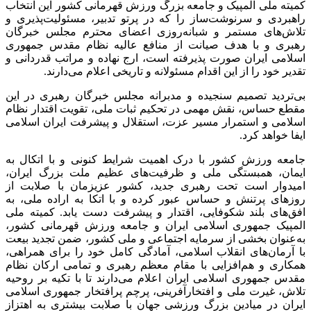
کمیته ملی المپیک و جامعه بزرگ ورزش قهرمانی کشور این انتخاب
راهبردی و سرنوشت‌ساز را که در پرتو تدبیر، مسئولیت‌پذیری و
تلاش‌های مستمر و شبانه‌روزی اعضای محترم مجلس خبرگان
رهبری و با هدف صیانت از منافع عالیه نظام مقدس جمهوری
اسلامی ایران صورت پذیرفته است، ارج نهاده و مراتب قدردانی و
تقدیر خود را از این اقدام مسئولانه و تاریخی اعلام می‌دارند.
بی‌تردید تصمیم سنجیده و مدبرانه مجلس خبرگان رهبری در این
مقطع حساس، نقش مهمی در تحکیم ثبات ملی، تقویت اقتدار نظام
اسلامی و استمرار مسیر عزت، استقلال و پیشرفت ایران اسلامی
ایفا خواهد کرد.
جامعه ورزش کشور با درک اهمیت شرایط کنونی و با اتکال به
ایمان، همبستگی ملی و ظرفیت‌های عظیم ملت بزرگ ایران،
امیدوار است تحت رهبری جدید، کشور عزیزمان با صلابت از
روزهای پرتنش و حساس عبور کرده و با اتکا به اراده ملی، به
افق‌های بلند شکوفایی، اقتدار و پیشرفت دست یابد. کمیته ملی
المپیک جمهوری اسلامی ایران و جامعه ورزش قهرمانی کشور،
به‌عنوان بخشی از سرمایه اجتماعی و ملی کشور، ضمن تجدید بیعت
با آرمان‌های انقلاب اسلامی، آمادگی کامل خود را برای همراهی،
همکاری و هم‌افزایی با مقام معظم رهبری و تمامی ارکان نظام
مقدس جمهوری اسلامی ایران اعلام می‌دارند تا با تکیه بر روحیه
تلاش، غیرت ملی و افتخارآفرینی، پرچم پرافتخار جمهوری اسلامی
ایران در میادین بزرگ ورزشی جهان با صلابت بیشتری به اهتزاز