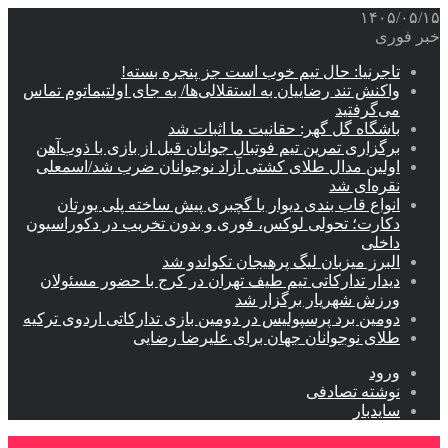
۱۴۰۵/۰۵/۱۵
خبر فوری
تاجرنیا: حال تیم خوب است جز پنجره بسته!
واکنش تند رضاییان به استقلالی‌ها/ به جای اولتیماتوم تماس
می‌گرفتید
باشگاه گل گهر: حقانیت ما اثبات شد
برگزاری تمرین تیم فوتبال جوانان قبل از بازی با ذوب‌آهن
اولین مدال طلای کشتی آزاد نوجوانان ضرب شد/اسمعلی
نقره‌ای شد
انواع قاب بندی دیوار با گچبری پیش ساخته پلی یورتان
دکارت؛ تحولی لوکس، فوری و بدون تخریب در دکوراسیون
داخلی
البرز میزبان لیگ پرهیجان تکواندو شد
دیدار تدارکاتی تیم طیف تهران در کرج با حضور مسئولان
ورزش شهریار برگزار شد
دومین برد پرسپولیس در دومین بازی تدارکاتی اردوی ترکیه
طلای نوجوانان جهان برای علیرضا رضایی
ورود
نوشته تصادفی
سایدبار