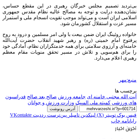
بی‌تردید تصمیم مجلس خبرگان رهبری در این مقطع حساس،
نشان‌دهنده درایت و توجه به مصالح عالیه نظام مقدس جمهوری
اسلامی ایران است و می‌تواند موجب تقویت انسجام ملی و استمرار
مسیر عزت و استقلال کشورمان شود.
خانواده روئینگ ایران ضمن بیعت با ولی امر مسلمین و درود به روح
پرفتوح امام خمینی (ره) و رهبر شهید انقلاب حضرت آیت‌الله
خامنه‌ای و آرزوی سلامتی برای همه خدمتگزاران نظام، آمادگی خود
را برای هم‌سویی و تلاش در مسیر تحقق منویات مقام معظم
رهبری اعلام می‌دارد.
منبع:مهر
برچسب ها
آیت الله مجتبی خامنه ای
جامعه ورزش
صالح بعد صالح
فدراسیون
های ورزشی
کمیته ملی المپیک
وزارت ورزش و جوانان
آدرس رونوشت
فیس بوک
توییتر (X)
لینکدین
‫تامبلر
‫پین‌ترست
‫رددیت
‫VKontakte
رایانامه
چاپ
آخرین اخبار