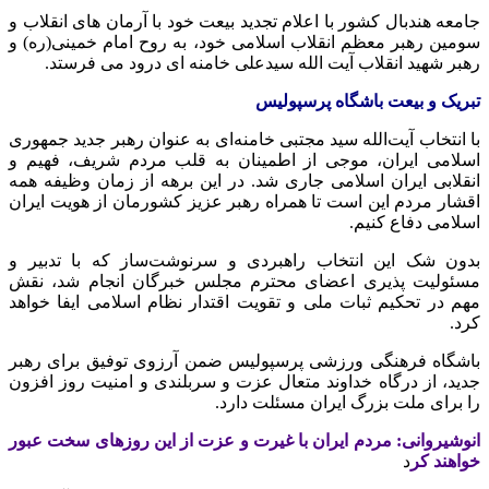
جامعه هندبال کشور با اعلام تجدید بیعت خود با آرمان های انقلاب و
سومین رهبر معظم انقلاب اسلامی خود، به روح امام خمینی(ره) و
رهبر شهید انقلاب آیت الله سیدعلی خامنه ای درود می فرستد.
تبریک و بیعت باشگاه پرسپولیس
با انتخاب آیت‌الله سید مجتبی خامنه‌ای به عنوان رهبر جدید جمهوری
اسلامی ایران، موجی از اطمینان به قلب مردم شریف، فهیم و
انقلابی ایران اسلامی جاری شد. در این برهه از زمان وظیفه همه
اقشار مردم این است تا همراه رهبر عزیز کشورمان از هویت ایران
اسلامی دفاع کنیم.
بدون شک این انتخاب راهبردی و سرنوشت‌ساز که با تدبیر و
مسئولیت پذیری اعضای محترم مجلس خبرگان انجام شد، نقش
مهم در تحکیم ثبات ملی و تقویت اقتدار نظام اسلامی ایفا خواهد
کرد.
باشگاه فرهنگی ورزشی پرسپولیس ضمن آرزوی توفیق برای رهبر
جدید، از درگاه خداوند متعال عزت و سربلندی و امنیت روز افزون
را برای ملت بزرگ ایران مسئلت دارد.
انوشیروانی: مردم ایران با غیرت و عزت از این روزهای سخت عبور
خواهند کر
د