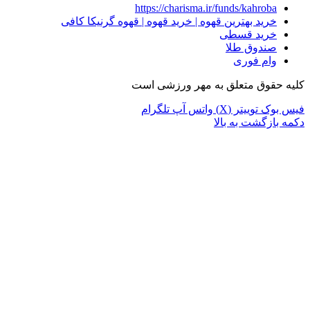
https://charisma.ir/funds/kahroba
خرید بهترین قهوه | خرید قهوه | قهوه گرنیکا کافی
خرید قسطی
صندوق طلا
وام فوری
کلیه حقوق متعلق به مهر ورزشی است
فیس بوک
توییتر (X)
واتس آپ
تلگرام
دکمه بازگشت به بالا