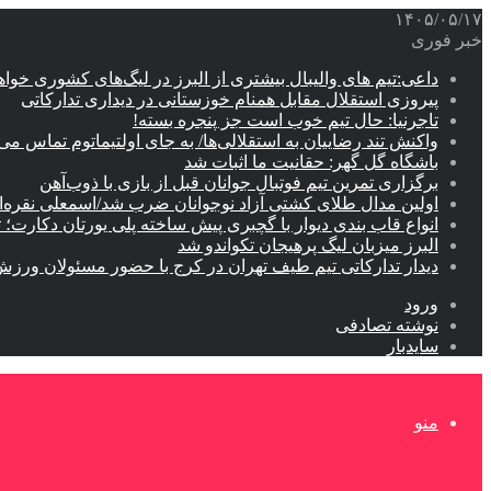
۱۴۰۵/۰۵/۱۷
خبر فوری
داعی:تیم های والیبال بیشتری از البرز در لیگ‌های کشوری خوا
پیروزی استقلال مقابل همنام خوزستانی در دیداری تدارکاتی
تاجرنیا: حال تیم خوب است جز پنجره بسته!
واکنش تند رضاییان به استقلالی‌ها/ به جای اولتیماتوم تماس می‌
باشگاه گل گهر: حقانیت ما اثبات شد
برگزاری تمرین تیم فوتبال جوانان قبل از بازی با ذوب‌آهن
اولین مدال طلای کشتی آزاد نوجوانان ضرب شد/اسمعلی نقره‌
انواع قاب بندی دیوار با گچبری پیش ساخته پلی یورتان دکارت
البرز میزبان لیگ پرهیجان تکواندو شد
دیدار تدارکاتی تیم طیف تهران در کرج با حضور مسئولان ورزش
ورود
نوشته تصادفی
سایدبار
منو