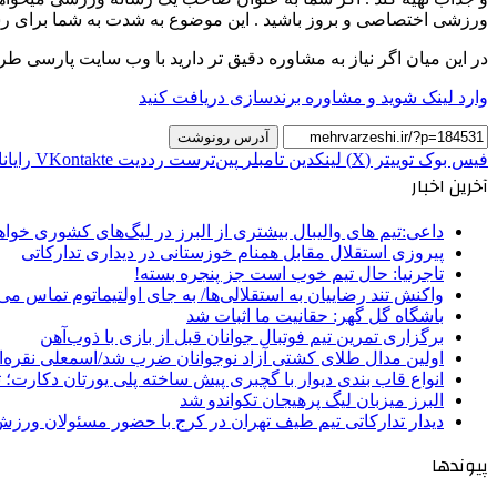
ورزشی اختصاصی و بروز باشید . این موضوع به شدت به شما برای ر
در این میان اگر نیاز به مشاوره دقیق تر دارید با وب سایت پارسی طر
وارد لینک شوید و مشاوره برندسازی دریافت کنید
آدرس رونوشت
فیس بوک
توییتر (X)
لینکدین
‫تامبلر
‫پین‌ترست
‫رددیت
‫VKontakte
رایان
آخرین اخبار
داعی:تیم های والیبال بیشتری از البرز در لیگ‌های کشوری خوا
پیروزی استقلال مقابل همنام خوزستانی در دیداری تدارکاتی
تاجرنیا: حال تیم خوب است جز پنجره بسته!
واکنش تند رضاییان به استقلالی‌ها/ به جای اولتیماتوم تماس می‌
باشگاه گل گهر: حقانیت ما اثبات شد
برگزاری تمرین تیم فوتبال جوانان قبل از بازی با ذوب‌آهن
اولین مدال طلای کشتی آزاد نوجوانان ضرب شد/اسمعلی نقره‌
انواع قاب بندی دیوار با گچبری پیش ساخته پلی یورتان دکارت
البرز میزبان لیگ پرهیجان تکواندو شد
دیدار تدارکاتی تیم طیف تهران در کرج با حضور مسئولان ورزش
پیوندها