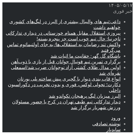
۱۴۰۵/۰۵/۱۷
خبر فوری
داعی:تیم های والیبال بیشتری از البرز در لیگ‌های کشوری
خواهیم داشت
پیروزی استقلال مقابل همنام خوزستانی در دیداری تدارکاتی
تاجرنیا: حال تیم خوب است جز پنجره بسته!
واکنش تند رضاییان به استقلالی‌ها/ به جای اولتیماتوم تماس
می‌گرفتید
باشگاه گل گهر: حقانیت ما اثبات شد
برگزاری تمرین تیم فوتبال جوانان قبل از بازی با ذوب‌آهن
اولین مدال طلای کشتی آزاد نوجوانان ضرب شد/اسمعلی
نقره‌ای شد
انواع قاب بندی دیوار با گچبری پیش ساخته پلی یورتان
دکارت؛ تحولی لوکس، فوری و بدون تخریب در دکوراسیون
داخلی
البرز میزبان لیگ پرهیجان تکواندو شد
دیدار تدارکاتی تیم طیف تهران در کرج با حضور مسئولان
ورزش شهریار برگزار شد
ورود
نوشته تصادفی
سایدبار