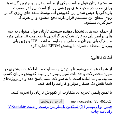
سیستم تارتان فول مناسب یکی از مناسب ترین و بهترین گزینه ها
برای نصب در محیط های ورزشی رو باز است زیرا در صورت
بارندگی یا خیس شدن این کفپوش آب توسط منفذ های ریزی که بر
روی سطح این سیستم قرار دارند دفع میشود و از لغزندگی
جلوگیری میشود.
از جمله لایه های تشکیل دهنده سیستم تارتان فول میتوان به لایه
های پرایمر پلی یورتان، شوک پد گرانولی با ضخامت 10 میلی متر،
ماستیک پلی یورتان منعطف و مقاوم به اشعه UV و رزین پلی
یورتان منعطف همراه با پوشش EPDM اشاره کرد.
نکات پایانی:
از شما دعوت می‌شود تا با دیدن وب‌سایت ما، اطلاعات بیشتری در
مورد محصولات و خدمات ثمین پلیمر در زمینه کفپوش تارتان کسب
نمایید. تیم ما آماده است تا به سوالات شما پاسخ دهد و در پروژه‌های
شما نقش یک همکار مؤثر و کارآمد را ایفا کند.
با ثمین پلیمر، تجربه‌ای متفاوت از کفپوش تارتان را تجربه کنید.
آدرس رونوشت
فیس بوک
توییتر (X)
لینکدین
‫تامبلر
‫پین‌ترست
‫رددیت
‫VKontakte
رایانامه
چاپ