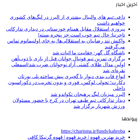
آخرین اخبار
داعی:تیم های والیبال بیشتری از البرز در لیگ‌های کشوری
خواهیم داشت
پیروزی استقلال مقابل همنام خوزستانی در دیداری تدارکاتی
تاجرنیا: حال تیم خوب است جز پنجره بسته!
واکنش تند رضاییان به استقلالی‌ها/ به جای اولتیماتوم تماس
می‌گرفتید
باشگاه گل گهر: حقانیت ما اثبات شد
برگزاری تمرین تیم فوتبال جوانان قبل از بازی با ذوب‌آهن
اولین مدال طلای کشتی آزاد نوجوانان ضرب شد/اسمعلی
نقره‌ای شد
انواع قاب بندی دیوار با گچبری پیش ساخته پلی یورتان
دکارت؛ تحولی لوکس، فوری و بدون تخریب در دکوراسیون
داخلی
البرز میزبان لیگ پرهیجان تکواندو شد
دیدار تدارکاتی تیم طیف تهران در کرج با حضور مسئولان
ورزش شهریار برگزار شد
پیوندها
https://charisma.ir/funds/kahroba
خرید بهترین قهوه | خرید قهوه | قهوه گرنیکا کافی