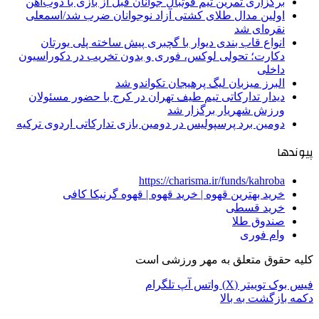
برگزاری تمرین تیم فوتبال جوانان قبل از بازی با ذوب‌آهن
اولین مدال طلای کشتی آزاد نوجوانان ضرب شد/اسمعلی
نقره‌ای شد
انواع قاب بندی دیوار با گچبری پیش ساخته پلی یورتان
دکارت؛ تحولی لوکس، فوری و بدون تخریب در دکوراسیون
داخلی
البرز میزبان لیگ پرهیجان تکواندو شد
دیدار تدارکاتی تیم طیف تهران در کرج با حضور مسئولان
ورزش شهریار برگزار شد
دومین برد پرسپولیس در دومین بازی تدارکاتی اردوی ترکیه
پیوندها
https://charisma.ir/funds/kahroba
خرید بهترین قهوه | خرید قهوه | قهوه گرنیکا کافی
خرید قسطی
صندوق طلا
وام فوری
کلیه حقوق متعلق به مهر ورزشی است
فیس بوک
توییتر (X)
واتس آپ
تلگرام
دکمه بازگشت به بالا