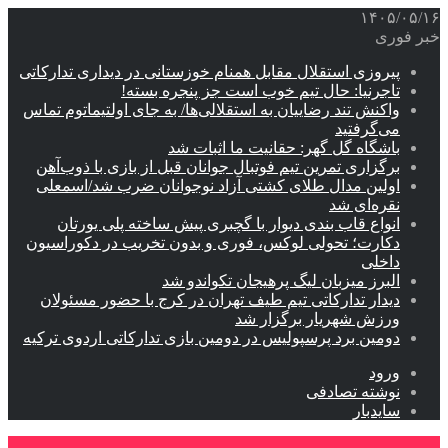
۱۴۰۵/۰۵/۱۶
خبر فوری
پیروزی استقلال مقابل همنام خوزستانی در دیداری تدارکاتی
تاجرنیا: حال تیم خوب است جز پنجره بسته!
واکنش تند رضاییان به استقلالی‌ها/ به جای اولتیماتوم تماس
می‌گرفتید
باشگاه گل گهر: حقانیت ما اثبات شد
برگزاری تمرین تیم فوتبال جوانان قبل از بازی با ذوب‌آهن
اولین مدال طلای کشتی آزاد نوجوانان ضرب شد/اسمعلی
نقره‌ای شد
انواع قاب بندی دیوار با گچبری پیش ساخته پلی یورتان
دکارت؛ تحولی لوکس، فوری و بدون تخریب در دکوراسیون
داخلی
البرز میزبان لیگ پرهیجان تکواندو شد
دیدار تدارکاتی تیم طیف تهران در کرج با حضور مسئولان
ورزش شهریار برگزار شد
دومین برد پرسپولیس در دومین بازی تدارکاتی اردوی ترکیه
ورود
نوشته تصادفی
سایدبار