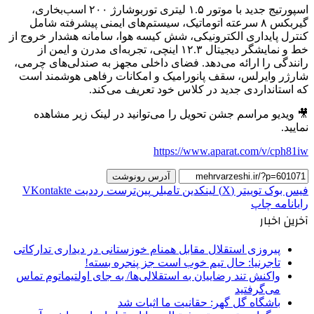
اسپورتیج جدید با موتور ۱.۵ لیتری توربوشارژ ۲۰۰ اسب‌بخاری،
گیربکس ۸ سرعته اتوماتیک، سیستم‌های ایمنی پیشرفته شامل
کنترل پایداری الکترونیکی، شش کیسه هوا، سامانه هشدار خروج از
خط و نمایشگر دیجیتال ۱۲.۳ اینچی، تجربه‌ای مدرن و ایمن از
رانندگی را ارائه می‌دهد. فضای داخلی مجهز به صندلی‌های چرمی،
شارژر وایرلس، سقف پانورامیک و امکانات رفاهی هوشمند است
که استانداردی جدید در کلاس خود تعریف می‌کند.
🎥 ویدیو مراسم جشن تحویل را می‌توانید در لینک زیر مشاهده
نمایید.
https://www.aparat.com/v/cph81iw
آدرس رونوشت
فیس بوک
توییتر (X)
لینکدین
‫تامبلر
‫پین‌ترست
‫رددیت
‫VKontakte
رایانامه
چاپ
آخرین اخبار
پیروزی استقلال مقابل همنام خوزستانی در دیداری تدارکاتی
تاجرنیا: حال تیم خوب است جز پنجره بسته!
واکنش تند رضاییان به استقلالی‌ها/ به جای اولتیماتوم تماس
می‌گرفتید
باشگاه گل گهر: حقانیت ما اثبات شد