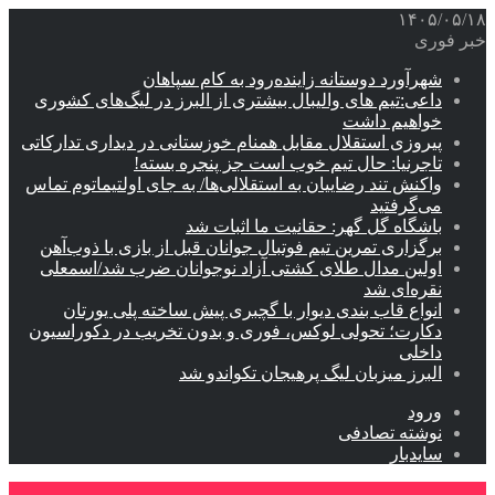
۱۴۰۵/۰۵/۱۸
خبر فوری
شهرآورد دوستانه زاینده‌رود به کام سپاهان
داعی:تیم های والیبال بیشتری از البرز در لیگ‌های کشوری
خواهیم داشت
پیروزی استقلال مقابل همنام خوزستانی در دیداری تدارکاتی
تاجرنیا: حال تیم خوب است جز پنجره بسته!
واکنش تند رضاییان به استقلالی‌ها/ به جای اولتیماتوم تماس
می‌گرفتید
باشگاه گل گهر: حقانیت ما اثبات شد
برگزاری تمرین تیم فوتبال جوانان قبل از بازی با ذوب‌آهن
اولین مدال طلای کشتی آزاد نوجوانان ضرب شد/اسمعلی
نقره‌ای شد
انواع قاب بندی دیوار با گچبری پیش ساخته پلی یورتان
دکارت؛ تحولی لوکس، فوری و بدون تخریب در دکوراسیون
داخلی
البرز میزبان لیگ پرهیجان تکواندو شد
ورود
نوشته تصادفی
سایدبار