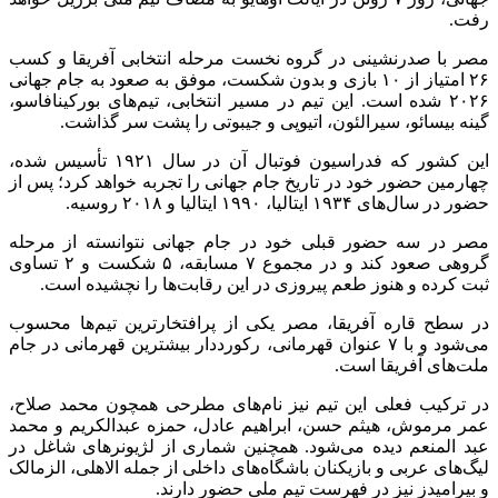
رفت.
مصر با صدرنشینی در گروه نخست مرحله انتخابی آفریقا و کسب
۲۶ امتیاز از ۱۰ بازی و بدون شکست، موفق به صعود به جام جهانی
۲۰۲۶ شده است. این تیم در مسیر انتخابی، تیم‌های بورکینافاسو،
گینه بیسائو، سیرالئون، اتیوپی و جیبوتی را پشت سر گذاشت.
این کشور که فدراسیون فوتبال آن در سال ۱۹۲۱ تأسیس شده،
چهارمین حضور خود در تاریخ جام جهانی را تجربه خواهد کرد؛ پس از
حضور در سال‌های ۱۹۳۴ ایتالیا، ۱۹۹۰ ایتالیا و ۲۰۱۸ روسیه.
مصر در سه حضور قبلی خود در جام جهانی نتوانسته از مرحله
گروهی صعود کند و در مجموع ۷ مسابقه، ۵ شکست و ۲ تساوی
ثبت کرده و هنوز طعم پیروزی در این رقابت‌ها را نچشیده است.
در سطح قاره آفریقا، مصر یکی از پرافتخارترین تیم‌ها محسوب
می‌شود و با ۷ عنوان قهرمانی، رکورددار بیشترین قهرمانی در جام
ملت‌های آفریقا است.
در ترکیب فعلی این تیم نیز نام‌های مطرحی همچون محمد صلاح،
عمر مرموش، هیثم حسن، ابراهیم عادل، حمزه عبدالکریم و محمد
عبد المنعم دیده می‌شود. همچنین شماری از لژیونرهای شاغل در
لیگ‌های عربی و بازیکنان باشگاه‌های داخلی از جمله الاهلی، الزمالک
و بیرامیدز نیز در فهرست تیم ملی حضور دارند.