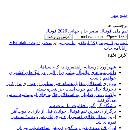
منبع:مهر
برچسب ها
تیم ملی فوتبال مصر
جام جهانی 2026
فوتبال
آدرس رونوشت
فیس بوک
توییتر (X)
لینکدین
‫تامبلر
‫پین‌ترست
‫رددیت
‫VKontakte
رایانامه
چاپ
آخرین اخبار
شهرآورد دوستانه زاینده‌رود به کام سپاهان
داعی:تیم های والیبال بیشتری از البرز در لیگ‌های کشوری
خواهیم داشت
پیروزی استقلال مقابل همنام خوزستانی در دیداری تدارکاتی
تاجرنیا: حال تیم خوب است جز پنجره بسته!
واکنش تند رضاییان به استقلالی‌ها/ به جای اولتیماتوم تماس
می‌گرفتید
باشگاه گل گهر: حقانیت ما اثبات شد
برگزاری تمرین تیم فوتبال جوانان قبل از بازی با ذوب‌آهن
اولین مدال طلای کشتی آزاد نوجوانان ضرب شد/اسمعلی
نقره‌ای شد
انواع قاب بندی دیوار با گچبری پیش ساخته پلی یورتان