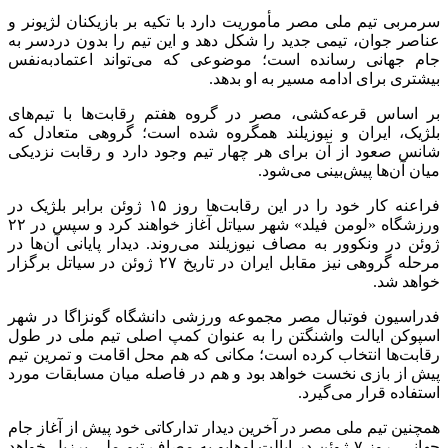
سرمربی تیم ملی مصر مأموریت دارد با تکیه بر بازیکنان لژیونر و
عناصر جوان، تیمی جدید را شکل دهد و این تیم را بدون دردسر به
جام جهانی رسانده است؛ موضوعی که می‌تواند اعتمادبه‌نفس
بیشتری برای ادامه مسیر به او بدهد.
بر اساس قرعه‌کشی، مصر در گروه هفتم رقابت‌ها با تیم‌های
بلژیک، ایران و نیوزیلند همگروه شده است؛ گروهی متعادل که
شانس صعود از آن برای هر چهار تیم وجود دارد و رقابت نزدیکی
میان آن‌ها پیش‌بینی می‌شود.
فراعنه کار خود را در این رقابت‌ها روز ۱۵ ژوئن برابر بلژیک در
ورزشگاه «لومن فیلد» شهر سیاتل آغاز خواهند کرد و سپس در ۲۲
ژوئن در ونکوور به مصاف نیوزیلند می‌روند. دیدار پایانی آن‌ها در
مرحله گروهی نیز مقابل ایران در تاریخ ۲۷ ژوئن در سیاتل برگزار
خواهد شد.
فدراسیون فوتبال مصر مجموعه ورزشی دانشگاه گونزاگا در شهر
اسپوکن ایالت واشنگتن را به عنوان کمپ اصلی تیم ملی در طول
رقابت‌ها انتخاب کرده است؛ مکانی که هم محل اقامت و تمرین تیم
پیش از بازی نخست خواهد بود و هم در فاصله میان مسابقات مورد
استفاده قرار می‌گیرد.
همچنین تیم ملی مصر در آخرین دیدار تدارکاتی خود پیش از آغاز جام
جهانی، روز ۷ ژوئن در ایالت اوهایو به مصاف تیم ملی برزیل خواهد