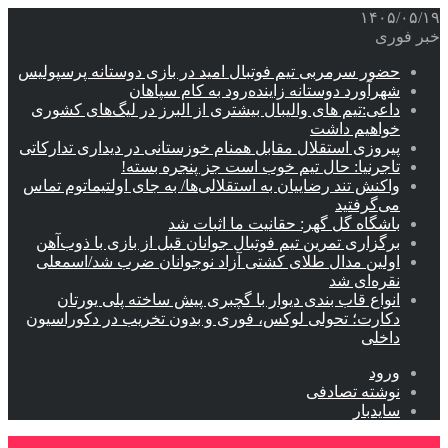
۱۴۰۵/۰۵/۱۹
خبر فوری
حضور سرمربی تیم فوتبال امید در بازی دوستانه پرسپولیس
شهرآورد دوستانه زاینده‌رود به کام سپاهان
داعی:تیم های والیبال بیشتری از البرز در لیگ‌های کشوری
خواهیم داشت
پیروزی استقلال مقابل همنام خوزستانی در دیداری تدارکاتی
تاجرنیا: حال تیم خوب است جز پنجره بسته!
واکنش تند رضاییان به استقلالی‌ها/ به جای اولتیماتوم تماس
می‌گرفتید
باشگاه گل گهر: حقانیت ما اثبات شد
برگزاری تمرین تیم فوتبال جوانان قبل از بازی با ذوب‌آهن
اولین مدال طلای کشتی آزاد نوجوانان ضرب شد/اسمعلی
نقره‌ای شد
انواع قاب بندی دیوار با گچبری پیش ساخته پلی یورتان
دکارت؛ تحولی لوکس، فوری و بدون تخریب در دکوراسیون
داخلی
ورود
نوشته تصادفی
سایدبار