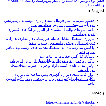
فیس بوک
توییتر (X)
لینکدین
‫تامبلر
‫پین‌ترست
‫رددیت
‫VKontakte
رایانامه
چاپ
آخرین اخبار
حضور سرمربی تیم فوتبال امید در بازی دوستانه پرسپولیس
شهرآورد دوستانه زاینده‌رود به کام سپاهان
داعی:تیم های والیبال بیشتری از البرز در لیگ‌های کشوری
خواهیم داشت
پیروزی استقلال مقابل همنام خوزستانی در دیداری تدارکاتی
تاجرنیا: حال تیم خوب است جز پنجره بسته!
واکنش تند رضاییان به استقلالی‌ها/ به جای اولتیماتوم تماس
می‌گرفتید
باشگاه گل گهر: حقانیت ما اثبات شد
برگزاری تمرین تیم فوتبال جوانان قبل از بازی با ذوب‌آهن
اولین مدال طلای کشتی آزاد نوجوانان ضرب شد/اسمعلی
نقره‌ای شد
انواع قاب بندی دیوار با گچبری پیش ساخته پلی یورتان
دکارت؛ تحولی لوکس، فوری و بدون تخریب در دکوراسیون
داخلی
پیوندها
https://charisma.ir/funds/kahroba