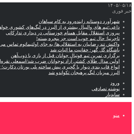
۱۴۰۵/۰۵/۱۸
خبر فوری
شهرآورد دوستانه زاینده‌رود به کام سپاهان
داعی:تیم های والیبال بیشتری از البرز در لیگ‌های کشوری خوا
پیروزی استقلال مقابل همنام خوزستانی در دیداری تدارکاتی
تاجرنیا: حال تیم خوب است جز پنجره بسته!
واکنش تند رضاییان به استقلالی‌ها/ به جای اولتیماتوم تماس می‌
باشگاه گل گهر: حقانیت ما اثبات شد
برگزاری تمرین تیم فوتبال جوانان قبل از بازی با ذوب‌آهن
اولین مدال طلای کشتی آزاد نوجوانان ضرب شد/اسمعلی نقره‌
انواع قاب بندی دیوار با گچبری پیش ساخته پلی یورتان دکارت
البرز میزبان لیگ پرهیجان تکواندو شد
ورود
نوشته تصادفی
سایدبار
منو