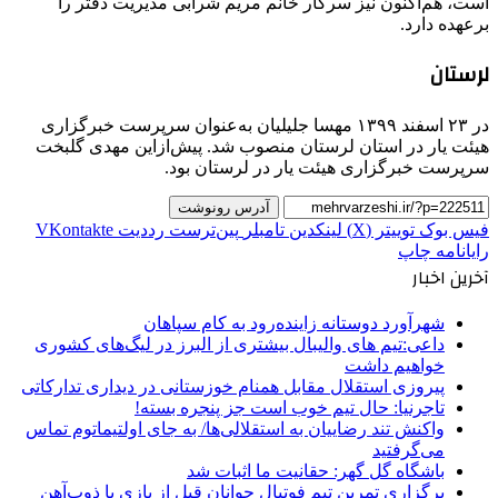
است، هم‌اکنون نیز سرکار خانم مریم شرابی مدیریت دفتر را
برعهده دارد.
لرستان
در ۲۳ اسفند ۱۳۹۹ مهسا جلیلیان به‌عنوان سرپرست خبرگزاری
هیئت یار در استان لرستان منصوب شد. پیش‌ازاین مهدی گلبخت
سرپرست خبرگزاری هیئت یار در لرستان بود.
آدرس رونوشت
فیس بوک
توییتر (X)
لینکدین
‫تامبلر
‫پین‌ترست
‫رددیت
‫VKontakte
رایانامه
چاپ
آخرین اخبار
شهرآورد دوستانه زاینده‌رود به کام سپاهان
داعی:تیم های والیبال بیشتری از البرز در لیگ‌های کشوری
خواهیم داشت
پیروزی استقلال مقابل همنام خوزستانی در دیداری تدارکاتی
تاجرنیا: حال تیم خوب است جز پنجره بسته!
واکنش تند رضاییان به استقلالی‌ها/ به جای اولتیماتوم تماس
می‌گرفتید
باشگاه گل گهر: حقانیت ما اثبات شد
برگزاری تمرین تیم فوتبال جوانان قبل از بازی با ذوب‌آهن