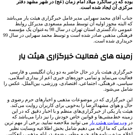
بوده که در سالگرد میلاد امام زمان (عج) در شهر مشهد دفتر
مرکزی آن ایجاد شده است
.
جناب آقای محمد سهرابی مدیرعامل خبرگزاری هیئت یار می‌باشد
که البته مجوز اولیه آن توسط مسلم مسعودی مدیرکل روابط‌
عمومی دادگستری استان تهران در سال 98 به‌عنوان یک مؤسسه
فرهنگی مذهبی صادر شده است و توسط محمد سهرابی در سال 99
خریداری شده است.
زمینه های فعالیت
خبرگزاری هیئت یار
خبرگزاری هیئت یار در حال حاضر به دو زبان انگلیسی و فارسی
فعالیت می‌نماید و تمامی حوزه‌های خبری اعم از بیداری اسلامی،
سیاسی، فرهنگی، اجتماعی، اقتصادی، ورزشی، بین‌الملل، عکس را
شامل می‌شود.
این خبرگزاری که در موضوعات مذهبی و اخبارهای حرم رضوی و
حال و هوای مشهدالرضا را به‌خوبی برای کاربران روایت می‌کند.
هیئت یار یکی از خبرگزاری‌های منظم و با اخبار دقیق که در این
زمینه خط‌مشی‌ها و قوانین خاص خودش را نیز دارا می‌باشد که
در
وب سایت هیئت یار
می توانید ملاحضه نمایید. برخی از مهم ترین
خدماتی که ما ارائه می دهیم شامل بخش اطلاعیه وبسایت نظیر
اعلام ویژه برنامه های حرم مطهر رضوی در ایام مذهبی ، انعکاس