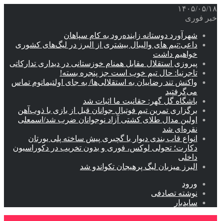
۱۴۰۵/۰۵/۱۸
خبر فوری
شهرآورد دوستانه زاینده‌رود به کام سپاهان
داعی:تیم های والیبال بیشتری از البرز در لیگ‌های کشوری
خواهیم داشت
پیروزی استقلال مقابل همنام خوزستانی در دیداری تدارکاتی
تاجرنیا: حال تیم خوب است جز پنجره بسته!
واکنش تند رضاییان به استقلالی‌ها/ به جای اولتیماتوم تماس
می‌گرفتید
باشگاه گل گهر: حقانیت ما اثبات شد
برگزاری تمرین تیم فوتبال جوانان قبل از بازی با ذوب‌آهن
اولین مدال طلای کشتی آزاد نوجوانان ضرب شد/اسمعلی
نقره‌ای شد
انواع قاب بندی دیوار با گچبری پیش ساخته پلی یورتان
دکارت؛ تحولی لوکس، فوری و بدون تخریب در دکوراسیون
داخلی
البرز میزبان لیگ پرهیجان تکواندو شد
ورود
نوشته تصادفی
سایدبار