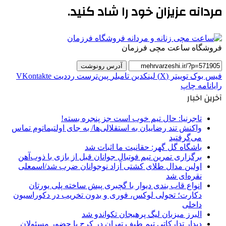
مردانه عزیزان خود را شاد کنید.
فروشگاه ساعت مچی فرزمان
آدرس رونوشت
فیس بوک
توییتر (X)
لینکدین
‫تامبلر
‫پین‌ترست
‫رددیت
‫VKontakte
رایانامه
چاپ
آخرین اخبار
تاجرنیا: حال تیم خوب است جز پنجره بسته!
واکنش تند رضاییان به استقلالی‌ها/ به جای اولتیماتوم تماس
می‌گرفتید
باشگاه گل گهر: حقانیت ما اثبات شد
برگزاری تمرین تیم فوتبال جوانان قبل از بازی با ذوب‌آهن
اولین مدال طلای کشتی آزاد نوجوانان ضرب شد/اسمعلی
نقره‌ای شد
انواع قاب بندی دیوار با گچبری پیش ساخته پلی یورتان
دکارت؛ تحولی لوکس، فوری و بدون تخریب در دکوراسیون
داخلی
البرز میزبان لیگ پرهیجان تکواندو شد
دیدار تدارکاتی تیم طیف تهران در کرج با حضور مسئولان