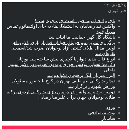
۱۴۰۵/۰۵/۱۵
خبر فوری
تاجرنیا: حال تیم خوب است جز پنجره بسته!
واکنش تند رضاییان به استقلالی‌ها/ به جای اولتیماتوم تماس
می‌گرفتید
باشگاه گل گهر: حقانیت ما اثبات شد
برگزاری تمرین تیم فوتبال جوانان قبل از بازی با ذوب‌آهن
اولین مدال طلای کشتی آزاد نوجوانان ضرب شد/اسمعلی
نقره‌ای شد
انواع قاب بندی دیوار با گچبری پیش ساخته پلی یورتان
دکارت؛ تحولی لوکس، فوری و بدون تخریب در دکوراسیون
داخلی
البرز میزبان لیگ پرهیجان تکواندو شد
دیدار تدارکاتی تیم طیف تهران در کرج با حضور مسئولان
ورزش شهریار برگزار شد
دومین برد پرسپولیس در دومین بازی تدارکاتی اردوی ترکیه
طلای نوجوانان جهان برای علیرضا رضایی
ورود
نوشته تصادفی
سایدبار