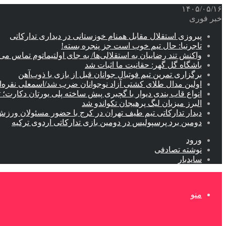
۱۴۰۵/۰۵/۱۶
خبر فوری
پیروزی استقلال مقابل همنام خوزستانی در دیداری تدارکاتی
تاجرنیا: حال تیم خوب است جز پنجره بسته!
واکنش تند رضاییان به استقلالی‌ها/ به جای اولتیماتوم تماس می‌
باشگاه گل گهر: حقانیت ما اثبات شد
برگزاری تمرین تیم فوتبال جوانان قبل از بازی با ذوب‌آهن
اولین مدال طلای کشتی آزاد نوجوانان ضرب شد/اسمعلی نقره‌
انواع قاب بندی دیوار با گچبری پیش ساخته پلی یورتان دکارت
البرز میزبان لیگ پرهیجان تکواندو شد
دیدار تدارکاتی تیم طیف تهران در کرج با حضور مسئولان ورزش
دومین برد پرسپولیس در دومین بازی تدارکاتی اردوی ترکیه
ورود
نوشته تصادفی
سایدبار
منو