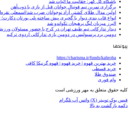
باشگاه گل گهر: حقانیت ما اثبات شد
برگزاری تمرین تیم فوتبال جوانان قبل از بازی با ذوب‌آهن
اولین مدال طلای کشتی آزاد نوجوانان ضرب شد/اسمعلی نقره‌
انواع قاب بندی دیوار با گچبری پیش ساخته پلی یورتان دکارت
البرز میزبان لیگ پرهیجان تکواندو شد
دیدار تدارکاتی تیم طیف تهران در کرج با حضور مسئولان ورزش
دومین برد پرسپولیس در دومین بازی تدارکاتی اردوی ترکیه
پیوندها
https://charisma.ir/funds/kahroba
خرید بهترین قهوه | خرید قهوه | قهوه گرنیکا کافی
خرید قسطی
صندوق طلا
وام فوری
کلیه حقوق متعلق به مهر ورزشی است
فیس بوک
توییتر (X)
واتس آپ
تلگرام
دکمه بازگشت به بالا