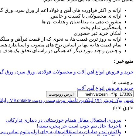
ارائه ی اکثر فراورده های آهن و فولاد اعم از ورق سرد، ورق گر
ارائه ی محصولاتی با کیفیت و خالص
مشورت دهی به متقاضیان و هدایت آن ها
پاسخگویی تمام وقت
امکان خرید غیر حضوری
ارائه به روز ترین قیمت ها، به نحوی که از قیمت تیرآهن و میلگ
تمام قیمت ها نه تنها بر اساس نرخ های مصوب و استاندارد هس
و چندین و چند مورد دیگر که همگی در راستای تحقق یک هدف
منبع خبر :
خرید و فروش انواع آهن آلات و محصولات فولادی، ورق سرد، ورق گرم، تیر آهن
برچسب ها
خرید و فروش انواع آهن آلات
آدرس رونوشت
فیس بوک
توییتر (X)
لینکدین
‫تامبلر
‫پین‌ترست
‫رددیت
‫VKontakte
رایان
آخرین اخبار
پیروزی استقلال مقابل همنام خوزستانی در دیداری تدارکاتی
تاجرنیا: حال تیم خوب است جز پنجره بسته!
واکنش تند رضاییان به استقلالی‌ها/ به جای اولتیماتوم تماس می‌