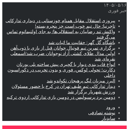
۱۴۰۵/۰۵/۱۶
خبر فوری
پیروزی استقلال مقابل همنام خوزستانی در دیداری تدارکاتی
تاجرنیا: حال تیم خوب است جز پنجره بسته!
واکنش تند رضاییان به استقلالی‌ها/ به جای اولتیماتوم تماس
می‌گرفتید
باشگاه گل گهر: حقانیت ما اثبات شد
برگزاری تمرین تیم فوتبال جوانان قبل از بازی با ذوب‌آهن
اولین مدال طلای کشتی آزاد نوجوانان ضرب شد/اسمعلی
نقره‌ای شد
انواع قاب بندی دیوار با گچبری پیش ساخته پلی یورتان
دکارت؛ تحولی لوکس، فوری و بدون تخریب در دکوراسیون
داخلی
البرز میزبان لیگ پرهیجان تکواندو شد
دیدار تدارکاتی تیم طیف تهران در کرج با حضور مسئولان
ورزش شهریار برگزار شد
دومین برد پرسپولیس در دومین بازی تدارکاتی اردوی ترکیه
ورود
نوشته تصادفی
سایدبار