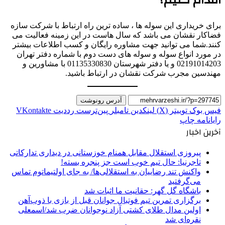
برای خریداری این سوله ها ، ساده ترین راه ارتباط با شرکت سازه
فضاکار نقشان می باشد که سال هاست در این زمینه فعالیت می
کنند.شما می توانید جهت مشاوره رایگان و کسب اطلاعات بیشتر
در مورد انواع سوله و سوله های دست دوم با شماره دفتر تهران
02191014203 و یا دفتر شهرستان 01135330830 با مشاورین و
مهندسین مجرب شرکت نقشان در ارتباط باشید.
آدرس رونوشت
فیس بوک
توییتر (X)
لینکدین
‫تامبلر
‫پین‌ترست
‫رددیت
‫VKontakte
رایانامه
چاپ
آخرین اخبار
پیروزی استقلال مقابل همنام خوزستانی در دیداری تدارکاتی
تاجرنیا: حال تیم خوب است جز پنجره بسته!
واکنش تند رضاییان به استقلالی‌ها/ به جای اولتیماتوم تماس
می‌گرفتید
باشگاه گل گهر: حقانیت ما اثبات شد
برگزاری تمرین تیم فوتبال جوانان قبل از بازی با ذوب‌آهن
اولین مدال طلای کشتی آزاد نوجوانان ضرب شد/اسمعلی
نقره‌ای شد