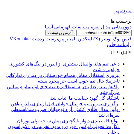
منبع:مهر
برچسب ها
دوومیدانی
مدال نقره
مسابقات قهرمانی آسیا
آدرس رونوشت
فیس بوک
توییتر (X)
لینکدین
‫تامبلر
‫پین‌ترست
‫رددیت
‫VKontakte
رایانامه
چاپ
آخرین اخبار
داعی:تیم های والیبال بیشتری از البرز در لیگ‌های کشوری
خواهیم داشت
پیروزی استقلال مقابل همنام خوزستانی در دیداری تدارکاتی
تاجرنیا: حال تیم خوب است جز پنجره بسته!
واکنش تند رضاییان به استقلالی‌ها/ به جای اولتیماتوم تماس
می‌گرفتید
باشگاه گل گهر: حقانیت ما اثبات شد
برگزاری تمرین تیم فوتبال جوانان قبل از بازی با ذوب‌آهن
اولین مدال طلای کشتی آزاد نوجوانان ضرب شد/اسمعلی
نقره‌ای شد
انواع قاب بندی دیوار با گچبری پیش ساخته پلی یورتان
دکارت؛ تحولی لوکس، فوری و بدون تخریب در دکوراسیون
داخلی