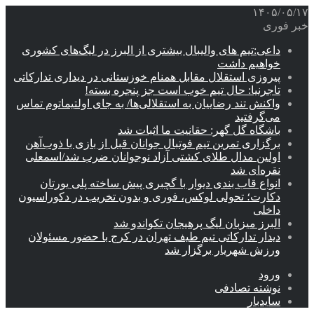
۱۴۰۵/۰۵/۱۷
خبر فوری
داعی:تیم های والیبال بیشتری از البرز در لیگ‌های کشوری
خواهیم داشت
پیروزی استقلال مقابل همنام خوزستانی در دیداری تدارکاتی
تاجرنیا: حال تیم خوب است جز پنجره بسته!
واکنش تند رضاییان به استقلالی‌ها/ به جای اولتیماتوم تماس
می‌گرفتید
باشگاه گل گهر: حقانیت ما اثبات شد
برگزاری تمرین تیم فوتبال جوانان قبل از بازی با ذوب‌آهن
اولین مدال طلای کشتی آزاد نوجوانان ضرب شد/اسمعلی
نقره‌ای شد
انواع قاب بندی دیوار با گچبری پیش ساخته پلی یورتان
دکارت؛ تحولی لوکس، فوری و بدون تخریب در دکوراسیون
داخلی
البرز میزبان لیگ پرهیجان تکواندو شد
دیدار تدارکاتی تیم طیف تهران در کرج با حضور مسئولان
ورزش شهریار برگزار شد
ورود
نوشته تصادفی
سایدبار