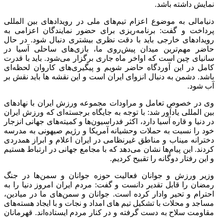
نمایش داشته باشد.
دنیامالی به موضوع اعزام تیم‌های ملی در رویدادهای بین المللی
پرداخت و گفت: برنامه‌ریزی برای حضور نمایندگان اعزامی به
رویدادهای خارجی باید با دقت نظری بیشتری دنبال شود. در حال
حاضر مهم‌ترین میدان پیش‌روی ما، بازی‌های ساحلی آسیا در
سانیای چین است که اواخر ماه جاری برگزار می‌شود. باید با قدرت
کامل در این آوردگاه حاضر شویم و پیگیری‌های کاروان لحظه‌ای
باشد. دشمن به دنبال انزوای ایران است و این نقشه ها باید نقش بر
آب شود.
وی در خصوص تعامل و مراودات مجموعه ورزش ایران با نهادهای
بین المللی یادآور شد: با توجه به جایگاه برجسته‌ای که ورزش ایران
در دنیا و قاره آسیا دارد، اکثر فدراسیون‌ها و کمیته‌های جهانی انزجار
خود را نسبت به حملات وحشیانه آمریکا و رژیم صیهونی به مدرسه
دخترانه میناب و مناطق غیرنظامی در ایران اعلام و ابراز همدردی
کردند. این پیام‌ها نشان می‌دهد که با مجامع جهانی در ارتباط هستیم
و این رفتار دوگانه را تقبیح کردیم.
وزیر ورزش و جوانان فعالیت حوزه جوانان و سمن‌ها در جنگ
رمضان را قابل تقدیر دانست و گفت: مردم ایران امروز دنیا را به
احترام و تحیر وادار کرده است. جوانان و سمن‌های ما در میادین،
مساجد و محلات با تشکیل تیم های امداد و نجات و با ایجاد هسته‌های
مقاومت سلاح به دست گرفته و در کنار مردم ایستاده‌اند. قهرمانان