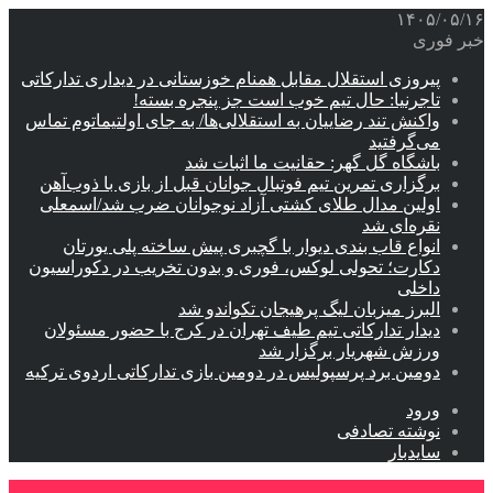
۱۴۰۵/۰۵/۱۶
خبر فوری
پیروزی استقلال مقابل همنام خوزستانی در دیداری تدارکاتی
تاجرنیا: حال تیم خوب است جز پنجره بسته!
واکنش تند رضاییان به استقلالی‌ها/ به جای اولتیماتوم تماس
می‌گرفتید
باشگاه گل گهر: حقانیت ما اثبات شد
برگزاری تمرین تیم فوتبال جوانان قبل از بازی با ذوب‌آهن
اولین مدال طلای کشتی آزاد نوجوانان ضرب شد/اسمعلی
نقره‌ای شد
انواع قاب بندی دیوار با گچبری پیش ساخته پلی یورتان
دکارت؛ تحولی لوکس، فوری و بدون تخریب در دکوراسیون
داخلی
البرز میزبان لیگ پرهیجان تکواندو شد
دیدار تدارکاتی تیم طیف تهران در کرج با حضور مسئولان
ورزش شهریار برگزار شد
دومین برد پرسپولیس در دومین بازی تدارکاتی اردوی ترکیه
ورود
نوشته تصادفی
سایدبار