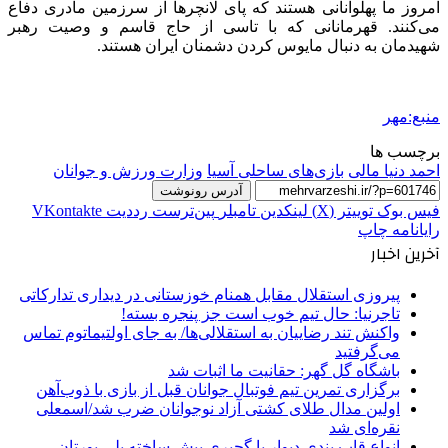
امروز ما پهلوانانی هستند که پای لانچرها از سرزمین مادری دفاع
می‌کنند. قهرمانانی که با تاسی از حاج قاسم و وصیت رهبر
شهیدمان به دنبال مایوس کردن دشمنان ایران هستند.
منبع:مهر
برچسب ها
احمد دنیا مالی
بازی‌های ساحلی آسیا
وزارت ورزش و جوانان
آدرس رونوشت
فیس بوک
توییتر (X)
لینکدین
‫تامبلر
‫پین‌ترست
‫رددیت
‫VKontakte
رایانامه
چاپ
آخرین اخبار
پیروزی استقلال مقابل همنام خوزستانی در دیداری تدارکاتی
تاجرنیا: حال تیم خوب است جز پنجره بسته!
واکنش تند رضاییان به استقلالی‌ها/ به جای اولتیماتوم تماس
می‌گرفتید
باشگاه گل گهر: حقانیت ما اثبات شد
برگزاری تمرین تیم فوتبال جوانان قبل از بازی با ذوب‌آهن
اولین مدال طلای کشتی آزاد نوجوانان ضرب شد/اسمعلی
نقره‌ای شد
انواع قاب بندی دیوار با گچبری پیش ساخته پلی یورتان