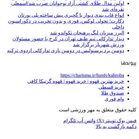
اولین مدال طلای کشتی آزاد نوجوانان ضرب شد/اسمعلی
نقره‌ای شد
انواع قاب بندی دیوار با گچبری پیش ساخته پلی یورتان
دکارت؛ تحولی لوکس، فوری و بدون تخریب در دکوراسیون
داخلی
البرز میزبان لیگ پرهیجان تکواندو شد
دیدار تدارکاتی تیم طیف تهران در کرج با حضور مسئولان
ورزش شهریار برگزار شد
دومین برد پرسپولیس در دومین بازی تدارکاتی اردوی ترکیه
پیوندها
https://charisma.ir/funds/kahroba
خرید بهترین قهوه | خرید قهوه | قهوه گرنیکا کافی
خرید قسطی
صندوق طلا
وام فوری
کلیه حقوق متعلق به مهر ورزشی است
فیس بوک
توییتر (X)
واتس آپ
تلگرام
دکمه بازگشت به بالا