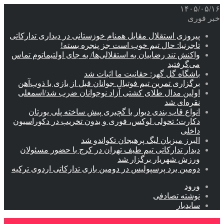
۱۴۰۵/۰۵/۱۶
خبر فوری
پیروزی استقلال مقابل همنام خوزستانی در دیداری تدارکاتی
تاجرنیا: حال تیم خوب است جز پنجره بسته!
واکنش تند رضاییان به استقلالی‌ها/ به جای اولتیماتوم تماس
می‌گرفتید
باشگاه گل گهر: حقانیت ما اثبات شد
برگزاری تمرین تیم فوتبال جوانان قبل از بازی با ذوب‌آهن
اولین مدال طلای کشتی آزاد نوجوانان ضرب شد/اسمعلی
نقره‌ای شد
انواع قاب بندی دیوار با گچبری پیش ساخته پلی یورتان
دکارت؛ تحولی لوکس، فوری و بدون تخریب در دکوراسیون
داخلی
البرز میزبان لیگ پرهیجان تکواندو شد
دیدار تدارکاتی تیم طیف تهران در کرج با حضور مسئولان
ورزش شهریار برگزار شد
دومین برد پرسپولیس در دومین بازی تدارکاتی اردوی ترکیه
ورود
نوشته تصادفی
سایدبار