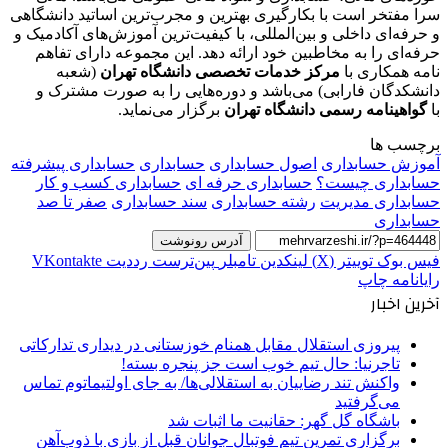
سرا مفتخر است با بکارگیری بهترین و مجرب‌ترین اساتید دانشگاهی
و حرفه‌ای داخلی و بین‌المللی، با کیفیت‌ترین آموزش‌های آکادمیک و
حرفه‌ای را به مخاطبین خود ارائه دهد. این مجموعه دارای تفاهم
نامه همکاری با
مرکز خدمات تخصصی دانشگاه تهران
(شعبه
دانشکدگان فارابی) می‌باشد و دوره‌هایی را به صورت مشترک و
با
گواهینامه رسمی دانشگاه تهران
برگزار می‌نماید.
برچسب ها
آموزش حسابداری
اصول حسابداری
حسابداری
حسابداری پیشرفته
حسابداری چیست؟
حسابداری حرفه ای
حسابداری کسب و کار
حسابداری مدیریت
رشته حسابداری
سند حسابداری
صفر تا صد
حسابداری
آدرس رونوشت
فیس بوک
توییتر (X)
لینکدین
‫تامبلر
‫پین‌ترست
‫رددیت
‫VKontakte
رایانامه
چاپ
آخرین اخبار
پیروزی استقلال مقابل همنام خوزستانی در دیداری تدارکاتی
تاجرنیا: حال تیم خوب است جز پنجره بسته!
واکنش تند رضاییان به استقلالی‌ها/ به جای اولتیماتوم تماس
می‌گرفتید
باشگاه گل گهر: حقانیت ما اثبات شد
برگزاری تمرین تیم فوتبال جوانان قبل از بازی با ذوب‌آهن