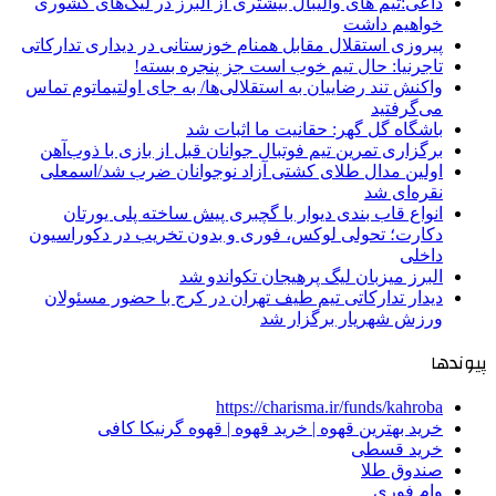
داعی:تیم های والیبال بیشتری از البرز در لیگ‌های کشوری
خواهیم داشت
پیروزی استقلال مقابل همنام خوزستانی در دیداری تدارکاتی
تاجرنیا: حال تیم خوب است جز پنجره بسته!
واکنش تند رضاییان به استقلالی‌ها/ به جای اولتیماتوم تماس
می‌گرفتید
باشگاه گل گهر: حقانیت ما اثبات شد
برگزاری تمرین تیم فوتبال جوانان قبل از بازی با ذوب‌آهن
اولین مدال طلای کشتی آزاد نوجوانان ضرب شد/اسمعلی
نقره‌ای شد
انواع قاب بندی دیوار با گچبری پیش ساخته پلی یورتان
دکارت؛ تحولی لوکس، فوری و بدون تخریب در دکوراسیون
داخلی
البرز میزبان لیگ پرهیجان تکواندو شد
دیدار تدارکاتی تیم طیف تهران در کرج با حضور مسئولان
ورزش شهریار برگزار شد
پیوندها
https://charisma.ir/funds/kahroba
خرید بهترین قهوه | خرید قهوه | قهوه گرنیکا کافی
خرید قسطی
صندوق طلا
وام فوری