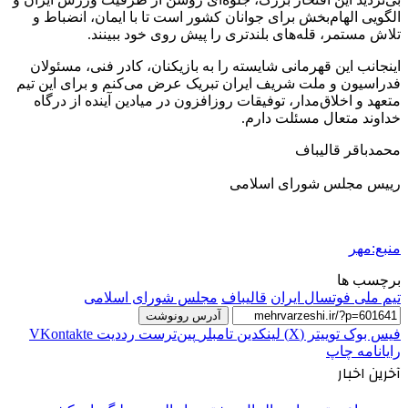
الگویی الهام‌بخش برای جوانان کشور است تا با ایمان، انضباط و
تلاش مستمر، قله‌های بلندتری را پیش روی خود ببینند.
اینجانب این قهرمانی شایسته را به بازیکنان، کادر فنی، مسئولان
فدراسیون و ملت شریف ایران تبریک عرض می‌کنم و برای این تیم
متعهد و اخلاق‌مدار، توفیقات روزافزون در میادین آینده از درگاه
خداوند متعال مسئلت دارم.
محمدباقر قالیباف
رییس مجلس شورای اسلامی
منبع:مهر
برچسب ها
تیم ملی فوتسال ایران
قالیباف
مجلس شورای اسلامی
آدرس رونوشت
فیس بوک
توییتر (X)
لینکدین
‫تامبلر
‫پین‌ترست
‫رددیت
‫VKontakte
رایانامه
چاپ
آخرین اخبار