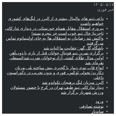
۱۴۰۵/۰۵/۱۷
خبر فوری
داعی:تیم های والیبال بیشتری از البرز در لیگ‌های کشوری
خواهیم داشت
پیروزی استقلال مقابل همنام خوزستانی در دیداری تدارکاتی
تاجرنیا: حال تیم خوب است جز پنجره بسته!
واکنش تند رضاییان به استقلالی‌ها/ به جای اولتیماتوم تماس
می‌گرفتید
باشگاه گل گهر: حقانیت ما اثبات شد
برگزاری تمرین تیم فوتبال جوانان قبل از بازی با ذوب‌آهن
اولین مدال طلای کشتی آزاد نوجوانان ضرب شد/اسمعلی
نقره‌ای شد
انواع قاب بندی دیوار با گچبری پیش ساخته پلی یورتان
دکارت؛ تحولی لوکس، فوری و بدون تخریب در دکوراسیون
داخلی
البرز میزبان لیگ پرهیجان تکواندو شد
دیدار تدارکاتی تیم طیف تهران در کرج با حضور مسئولان
ورزش شهریار برگزار شد
ورود
نوشته تصادفی
سایدبار