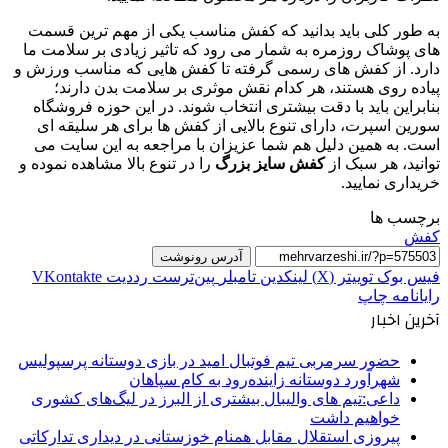
به طور کلی باید بدانید که کفش مناسب یکی از مهم‌ ترین قسمت‌
های پوشاک روزمره به شمار می‌ رود که تاثیر زیادی بر سلامت ما
دارد. از کفش ‌های رسمی گرفته تا کفش‌ هایی که مناسب ورزش و
پیاده‌ روی هستند، هر کدام نقش موثری بر سلامت بدن دارند؛
بنابراین باید با دقت بیشتری انتخاب شوند. در این حوزه فروشگاه
سورین اسپرت، دارای تنوع بالایی از کفش‌ ها برای هر سلیقه‌ ای
است. به همین دلیل هم شما عزیزان با مراجعه به این سایت می‌
توانید، هر سبک از
کفش سایز بزرگ
را در تنوع بالا مشاهده نموده و
خریداری نمایید.
برچسب ها
کفش
آدرس رونوشت
فیس بوک
توییتر (X)
لینکدین
‫تامبلر
‫پین‌ترست
‫رددیت
‫VKontakte
رایانامه
چاپ
آخرین اخبار
حضور سرمربی تیم فوتبال امید در بازی دوستانه پرسپولیس
شهرآورد دوستانه زاینده‌رود به کام سپاهان
داعی:تیم های والیبال بیشتری از البرز در لیگ‌های کشوری
خواهیم داشت
پیروزی استقلال مقابل همنام خوزستانی در دیداری تدارکاتی