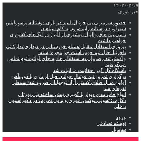
۱۴۰۵/۰۵/۱۹
خبر فوری
حضور سرمربی تیم فوتبال امید در بازی دوستانه پرسپولیس
شهرآورد دوستانه زاینده‌رود به کام سپاهان
داعی:تیم های والیبال بیشتری از البرز در لیگ‌های کشوری
خواهیم داشت
پیروزی استقلال مقابل همنام خوزستانی در دیداری تدارکاتی
تاجرنیا: حال تیم خوب است جز پنجره بسته!
واکنش تند رضاییان به استقلالی‌ها/ به جای اولتیماتوم تماس
می‌گرفتید
باشگاه گل گهر: حقانیت ما اثبات شد
برگزاری تمرین تیم فوتبال جوانان قبل از بازی با ذوب‌آهن
اولین مدال طلای کشتی آزاد نوجوانان ضرب شد/اسمعلی
نقره‌ای شد
انواع قاب بندی دیوار با گچبری پیش ساخته پلی یورتان
دکارت؛ تحولی لوکس، فوری و بدون تخریب در دکوراسیون
داخلی
ورود
نوشته تصادفی
سایدبار