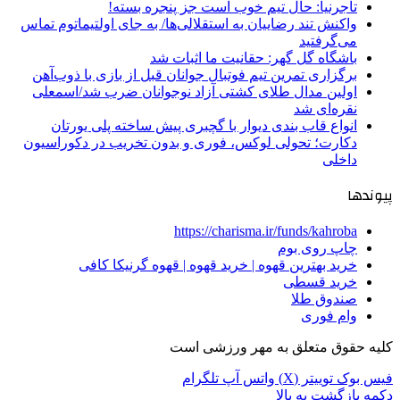
تاجرنیا: حال تیم خوب است جز پنجره بسته!
واکنش تند رضاییان به استقلالی‌ها/ به جای اولتیماتوم تماس
می‌گرفتید
باشگاه گل گهر: حقانیت ما اثبات شد
برگزاری تمرین تیم فوتبال جوانان قبل از بازی با ذوب‌آهن
اولین مدال طلای کشتی آزاد نوجوانان ضرب شد/اسمعلی
نقره‌ای شد
انواع قاب بندی دیوار با گچبری پیش ساخته پلی یورتان
دکارت؛ تحولی لوکس، فوری و بدون تخریب در دکوراسیون
داخلی
پیوندها
https://charisma.ir/funds/kahroba
چاپ روی بوم
خرید بهترین قهوه | خرید قهوه | قهوه گرنیکا کافی
خرید قسطی
صندوق طلا
وام فوری
کلیه حقوق متعلق به مهر ورزشی است
فیس بوک
توییتر (X)
واتس آپ
تلگرام
دکمه بازگشت به بالا