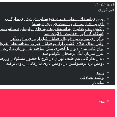
۱۴۰۵/۰۵/۱۶
خبر فوری
پیروزی استقلال مقابل همنام خوزستانی در دیداری تدارکاتی
تاجرنیا: حال تیم خوب است جز پنجره بسته!
واکنش تند رضاییان به استقلالی‌ها/ به جای اولتیماتوم تماس می‌
باشگاه گل گهر: حقانیت ما اثبات شد
برگزاری تمرین تیم فوتبال جوانان قبل از بازی با ذوب‌آهن
اولین مدال طلای کشتی آزاد نوجوانان ضرب شد/اسمعلی نقره‌
انواع قاب بندی دیوار با گچبری پیش ساخته پلی یورتان دکارت
البرز میزبان لیگ پرهیجان تکواندو شد
دیدار تدارکاتی تیم طیف تهران در کرج با حضور مسئولان ورزش
دومین برد پرسپولیس در دومین بازی تدارکاتی اردوی ترکیه
ورود
نوشته تصادفی
سایدبار
منو