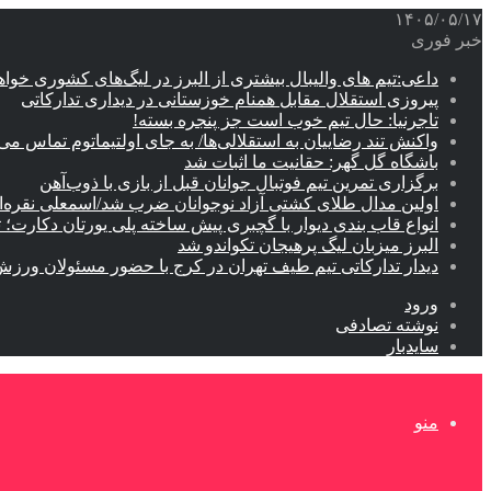
۱۴۰۵/۰۵/۱۷
خبر فوری
داعی:تیم های والیبال بیشتری از البرز در لیگ‌های کشوری خوا
پیروزی استقلال مقابل همنام خوزستانی در دیداری تدارکاتی
تاجرنیا: حال تیم خوب است جز پنجره بسته!
واکنش تند رضاییان به استقلالی‌ها/ به جای اولتیماتوم تماس می‌
باشگاه گل گهر: حقانیت ما اثبات شد
برگزاری تمرین تیم فوتبال جوانان قبل از بازی با ذوب‌آهن
اولین مدال طلای کشتی آزاد نوجوانان ضرب شد/اسمعلی نقره‌
انواع قاب بندی دیوار با گچبری پیش ساخته پلی یورتان دکارت
البرز میزبان لیگ پرهیجان تکواندو شد
دیدار تدارکاتی تیم طیف تهران در کرج با حضور مسئولان ورزش
ورود
نوشته تصادفی
سایدبار
منو