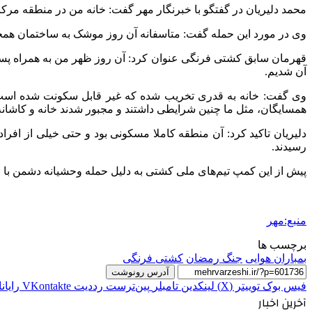
محمد دلیریان در گفتگو با خبرنگار مهر گفت: خانه من در منطقه مرک
وی در مورد این حمله گفت: متاسفانه آن روز موشک به ساختمان همجوار
قهرمان سابق کشتی فرنگی عنوان کرد: آن روز ظهر من به همراه پسرم و
آن شدیم.
وی گفت: خانه به قدری تخریب شده که غیر قابل سکونت شده است. ما
همسایگان، مثل ما چنین شرایطی داشتند و مجبور شدند خانه و کاشانه خ
دلیریان تاکید کرد: آن منطقه کاملا مسکونی بود و حتی خیلی از افرا
رسیدند.
پیش از این کمپ تیم‌های ملی کشتی به دلیل حمله وحشیانه دشمن با خسارت جدی روبه‌ر
منبع:مهر
برچسب ها
بمباران هوایی
جنگ رمضان
کشتی فرنگی
آدرس رونوشت
فیس بوک
توییتر (X)
لینکدین
‫تامبلر
‫پین‌ترست
‫رددیت
‫VKontakte
رایان
آخرین اخبار