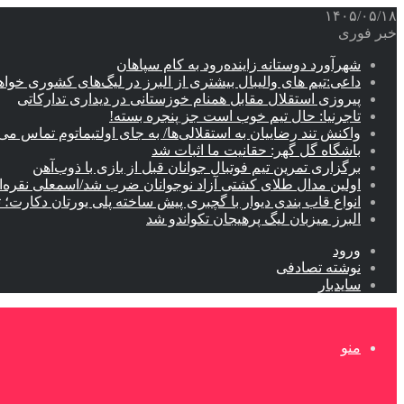
۱۴۰۵/۰۵/۱۸
خبر فوری
شهرآورد دوستانه زاینده‌رود به کام سپاهان
داعی:تیم های والیبال بیشتری از البرز در لیگ‌های کشوری خوا
پیروزی استقلال مقابل همنام خوزستانی در دیداری تدارکاتی
تاجرنیا: حال تیم خوب است جز پنجره بسته!
واکنش تند رضاییان به استقلالی‌ها/ به جای اولتیماتوم تماس می‌
باشگاه گل گهر: حقانیت ما اثبات شد
برگزاری تمرین تیم فوتبال جوانان قبل از بازی با ذوب‌آهن
اولین مدال طلای کشتی آزاد نوجوانان ضرب شد/اسمعلی نقره‌
انواع قاب بندی دیوار با گچبری پیش ساخته پلی یورتان دکارت
البرز میزبان لیگ پرهیجان تکواندو شد
ورود
نوشته تصادفی
سایدبار
منو