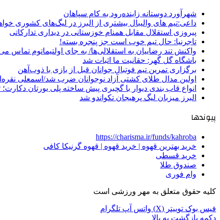
شهرآورد دوستانه زاینده‌رود به کام سپاهان
داعی:تیم های والیبال بیشتری از البرز در لیگ‌های کشوری خوا
پیروزی استقلال مقابل همنام خوزستانی در دیداری تدارکاتی
تاجرنیا: حال تیم خوب است جز پنجره بسته!
واکنش تند رضاییان به استقلالی‌ها/ به جای اولتیماتوم تماس می‌
باشگاه گل گهر: حقانیت ما اثبات شد
برگزاری تمرین تیم فوتبال جوانان قبل از بازی با ذوب‌آهن
اولین مدال طلای کشتی آزاد نوجوانان ضرب شد/اسمعلی نقره‌
انواع قاب بندی دیوار با گچبری پیش ساخته پلی یورتان دکارت
البرز میزبان لیگ پرهیجان تکواندو شد
پیوندها
https://charisma.ir/funds/kahroba
خرید بهترین قهوه | خرید قهوه | قهوه گرنیکا کافی
خرید قسطی
صندوق طلا
وام فوری
کلیه حقوق متعلق به مهر ورزشی است
فیس بوک
توییتر (X)
واتس آپ
تلگرام
دکمه بازگشت به بالا