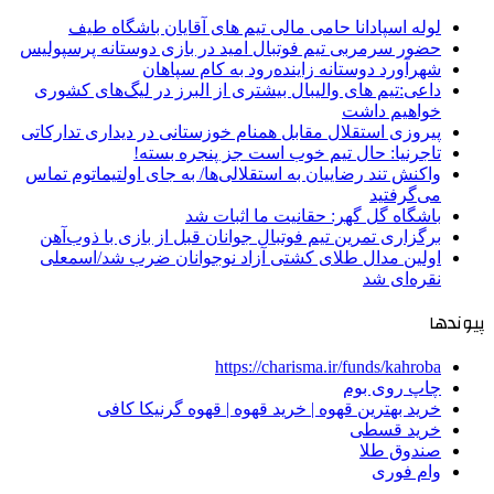
لوله اسپادانا حامی مالی تیم های آقایان باشگاه طیف
حضور سرمربی تیم فوتبال امید در بازی دوستانه پرسپولیس
شهرآورد دوستانه زاینده‌رود به کام سپاهان
داعی:تیم های والیبال بیشتری از البرز در لیگ‌های کشوری
خواهیم داشت
پیروزی استقلال مقابل همنام خوزستانی در دیداری تدارکاتی
تاجرنیا: حال تیم خوب است جز پنجره بسته!
واکنش تند رضاییان به استقلالی‌ها/ به جای اولتیماتوم تماس
می‌گرفتید
باشگاه گل گهر: حقانیت ما اثبات شد
برگزاری تمرین تیم فوتبال جوانان قبل از بازی با ذوب‌آهن
اولین مدال طلای کشتی آزاد نوجوانان ضرب شد/اسمعلی
نقره‌ای شد
پیوندها
https://charisma.ir/funds/kahroba
چاپ روی بوم
خرید بهترین قهوه | خرید قهوه | قهوه گرنیکا کافی
خرید قسطی
صندوق طلا
وام فوری