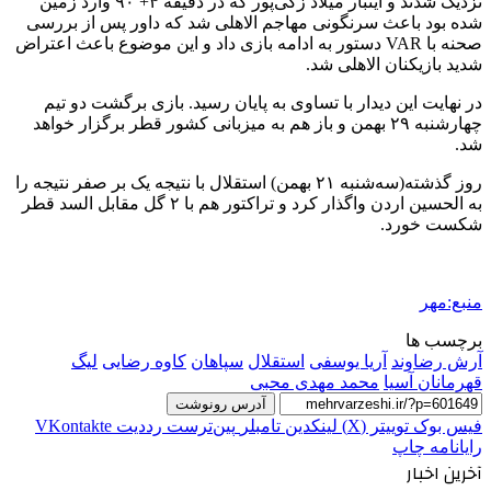
نزدیک شدند و اینبار میلاد زکی‌پور که در دقیقه ۴+ ۹۰ وارد زمین
شده بود باعث سرنگونی مهاجم الاهلی شد که داور پس از بررسی
صحنه با VAR دستور به ادامه بازی داد و این موضوع باعث اعتراض‌
شدید بازیکنان الاهلی شد.
در نهایت این دیدار با تساوی به پایان رسید. بازی برگشت دو تیم
چهارشنبه ۲۹ بهمن و باز هم به میزبانی کشور قطر برگزار خواهد
شد.
روز گذشته(سه‌شنبه ۲۱ بهمن) استقلال با نتیجه یک بر صفر نتیجه را
به الحسین اردن واگذار کرد و تراکتور هم با ۲ گل مقابل السد قطر
شکست خورد.
منبع:مهر
برچسب ها
آرش رضاوند
آریا یوسفی
استقلال
سپاهان
کاوه رضایی
لیگ
قهرمانان آسیا
محمد مهدی محبی
آدرس رونوشت
فیس بوک
توییتر (X)
لینکدین
‫تامبلر
‫پین‌ترست
‫رددیت
‫VKontakte
رایانامه
چاپ
آخرین اخبار