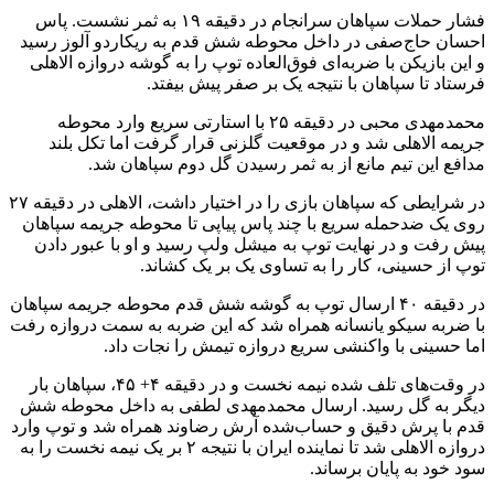
فشار حملات سپاهان سرانجام در دقیقه ۱۹ به ثمر نشست. پاس
احسان حاج‌صفی در داخل محوطه شش قدم به ریکاردو آلوز رسید
و این بازیکن با ضربه‌ای فوق‌العاده توپ را به گوشه دروازه الاهلی
فرستاد تا سپاهان با نتیجه یک بر صفر پیش بیفتد.
محمدمهدی محبی در دقیقه ۲۵ با استارتی سریع وارد محوطه
جریمه الاهلی شد و در موقعیت گلزنی قرار گرفت اما تکل بلند
مدافع این تیم مانع از به ثمر رسیدن گل دوم سپاهان شد.
در شرایطی که سپاهان بازی را در اختیار داشت، الاهلی در دقیقه ۲۷
روی یک ضدحمله سریع با چند پاس پیاپی تا محوطه جریمه سپاهان
پیش رفت و در نهایت توپ به میشل ولپ رسید و او با عبور دادن
توپ از حسینی، کار را به تساوی یک بر یک کشاند.
در دقیقه ۴۰ ارسال توپ به گوشه شش قدم محوطه جریمه سپاهان
با ضربه سیکو یانسانه همراه شد که این ضربه به سمت دروازه رفت
اما حسینی با واکنشی سریع دروازه تیمش را نجات داد.
در وقت‌های تلف شده نیمه نخست و در دقیقه ۴+ ۴۵، سپاهان بار
دیگر به گل رسید. ارسال محمدمهدی لطفی به داخل محوطه شش
قدم با پرش دقیق و حساب‌شده آرش رضاوند همراه شد و توپ وارد
دروازه الاهلی شد تا نماینده ایران با نتیجه ۲ بر یک نیمه نخست را به
سود خود به پایان برساند.