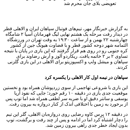
به گزارش خبرنگار مهر، تیم‌های فوتبال سپاهان ایران و الاهلی قطر
در دیدار رفت مرحله یک هشتم نهایی لیگ قهرمانان آسیا ۲ شامگاه
چهارشنبه ۲۲ بهمن و از ساعت ۱۹:۳۰ به وقت تهران در ورزشگاه
الثمامه شهر دوحه کشور قطر و با قضاوت هیونگ جین از کشور
کره جنوبی رو در روی هم قرار گرفتند که این بازی در پایان با نتیجه
تساوی ۲ بر ۲ خاتمه یافت. ریکاردو آلوز و آرش رضاوند برای
سپاهان و میشل ولپ و اکسپوزیتو برای الاهلی در این بازی گلزنی
کردند.
سپاهان در نیمه اول کار الاهلی را یکسره کرد
این بازی با شروعی تهاجمی از سوی زردپوشان همراه بود و نخستین
موقعیت جدی بازی در دقیقه ۱۰ رقم خورد؛ جایی که نفوذ آریا
یوسفی و سانتر دقیق او با ضربه سر لطفی همراه شد اما توپ پس
از برخورد به زمین با اختلافی اندک از کنار دروازه به بیرون رفت.
در دقیقه ۱۲ پِرِس کاوه رضایی روی دروازه‌بان الاهلی، گلر این تیم
را دچار اشتباه کرد اما در ادامه و پس از چند رفت و برگشت، توپ
بدون ایجاد خطر جدی راهی بیرون زمین شد.