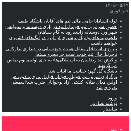
۱۴۰۵/۰۵/۱۹
خبر فوری
لوله اسپادانا حامی مالی تیم های آقایان باشگاه طیف
حضور سرمربی تیم فوتبال امید در بازی دوستانه پرسپولیس
شهرآورد دوستانه زاینده‌رود به کام سپاهان
داعی:تیم های والیبال بیشتری از البرز در لیگ‌های کشوری
خواهیم داشت
پیروزی استقلال مقابل همنام خوزستانی در دیداری تدارکاتی
تاجرنیا: حال تیم خوب است جز پنجره بسته!
واکنش تند رضاییان به استقلالی‌ها/ به جای اولتیماتوم تماس
می‌گرفتید
باشگاه گل گهر: حقانیت ما اثبات شد
برگزاری تمرین تیم فوتبال جوانان قبل از بازی با ذوب‌آهن
اولین مدال طلای کشتی آزاد نوجوانان ضرب شد/اسمعلی
نقره‌ای شد
ورود
نوشته تصادفی
سایدبار
منو