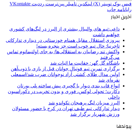
فیس بوک
توییتر (X)
لینکدین
‫تامبلر
‫پین‌ترست
‫رددیت
‫VKontakte
رایانامه
چاپ
آخرین اخبار
داعی:تیم های والیبال بیشتری از البرز در لیگ‌های کشوری
خواهیم داشت
پیروزی استقلال مقابل همنام خوزستانی در دیداری تدارکاتی
تاجرنیا: حال تیم خوب است جز پنجره بسته!
واکنش تند رضاییان به استقلالی‌ها/ به جای اولتیماتوم تماس
می‌گرفتید
باشگاه گل گهر: حقانیت ما اثبات شد
برگزاری تمرین تیم فوتبال جوانان قبل از بازی با ذوب‌آهن
اولین مدال طلای کشتی آزاد نوجوانان ضرب شد/اسمعلی
نقره‌ای شد
انواع قاب بندی دیوار با گچبری پیش ساخته پلی یورتان
دکارت؛ تحولی لوکس، فوری و بدون تخریب در دکوراسیون
داخلی
البرز میزبان لیگ پرهیجان تکواندو شد
دیدار تدارکاتی تیم طیف تهران در کرج با حضور مسئولان
ورزش شهریار برگزار شد
پیوندها