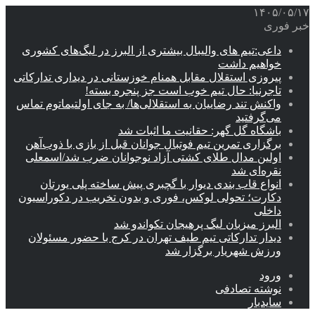
۱۴۰۵/۰۵/۱۷
خبر فوری
داعی:تیم های والیبال بیشتری از البرز در لیگ‌های کشوری
خواهیم داشت
پیروزی استقلال مقابل همنام خوزستانی در دیداری تدارکاتی
تاجرنیا: حال تیم خوب است جز پنجره بسته!
واکنش تند رضاییان به استقلالی‌ها/ به جای اولتیماتوم تماس
می‌گرفتید
باشگاه گل گهر: حقانیت ما اثبات شد
برگزاری تمرین تیم فوتبال جوانان قبل از بازی با ذوب‌آهن
اولین مدال طلای کشتی آزاد نوجوانان ضرب شد/اسمعلی
نقره‌ای شد
انواع قاب بندی دیوار با گچبری پیش ساخته پلی یورتان
دکارت؛ تحولی لوکس، فوری و بدون تخریب در دکوراسیون
داخلی
البرز میزبان لیگ پرهیجان تکواندو شد
دیدار تدارکاتی تیم طیف تهران در کرج با حضور مسئولان
ورزش شهریار برگزار شد
ورود
نوشته تصادفی
سایدبار