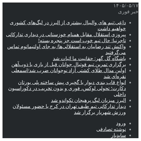
۱۴۰۵/۰۵/۱۷
خبر فوری
داعی:تیم های والیبال بیشتری از البرز در لیگ‌های کشوری
خواهیم داشت
پیروزی استقلال مقابل همنام خوزستانی در دیداری تدارکاتی
تاجرنیا: حال تیم خوب است جز پنجره بسته!
واکنش تند رضاییان به استقلالی‌ها/ به جای اولتیماتوم تماس
می‌گرفتید
باشگاه گل گهر: حقانیت ما اثبات شد
برگزاری تمرین تیم فوتبال جوانان قبل از بازی با ذوب‌آهن
اولین مدال طلای کشتی آزاد نوجوانان ضرب شد/اسمعلی
نقره‌ای شد
انواع قاب بندی دیوار با گچبری پیش ساخته پلی یورتان
دکارت؛ تحولی لوکس، فوری و بدون تخریب در دکوراسیون
داخلی
البرز میزبان لیگ پرهیجان تکواندو شد
دیدار تدارکاتی تیم طیف تهران در کرج با حضور مسئولان
ورزش شهریار برگزار شد
ورود
نوشته تصادفی
سایدبار