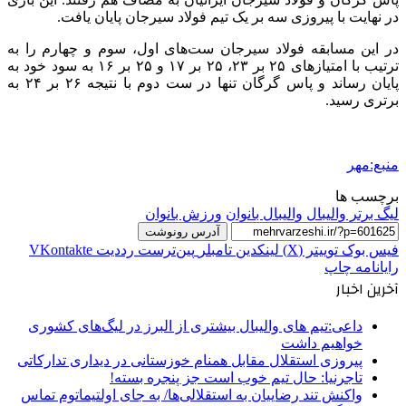
در نهایت با پیروزی سه بر یک تیم فولاد سیرجان پایان یافت.
در این مسابقه فولاد سیرجان ست‌های اول، سوم و چهارم را به
ترتیب با امتیازهای ۲۵ بر ۲۳، ۲۵ بر ۱۷ و ۲۵ بر ۱۶ به سود خود به
پایان رساند و پاس گرگان تنها در ست دوم با نتیجه ۲۶ بر ۲۴ به
برتری رسید.
منبع:مهر
برچسب ها
لیگ برتر والیبال
والیبال بانوان
ورزش بانوان
آدرس رونوشت
فیس بوک
توییتر (X)
لینکدین
‫تامبلر
‫پین‌ترست
‫رددیت
‫VKontakte
رایانامه
چاپ
آخرین اخبار
داعی:تیم های والیبال بیشتری از البرز در لیگ‌های کشوری
خواهیم داشت
پیروزی استقلال مقابل همنام خوزستانی در دیداری تدارکاتی
تاجرنیا: حال تیم خوب است جز پنجره بسته!
واکنش تند رضاییان به استقلالی‌ها/ به جای اولتیماتوم تماس