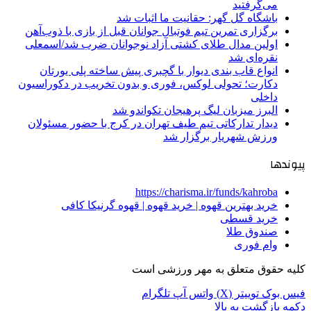
می‌گرفتید
باشگاه گل گهر: حقانیت ما اثبات شد
برگزاری تمرین تیم فوتبال جوانان قبل از بازی با ذوب‌آهن
اولین مدال طلای کشتی آزاد نوجوانان ضرب شد/اسمعلی
نقره‌ای شد
انواع قاب بندی دیوار با گچبری پیش ساخته پلی یورتان
دکارت؛ تحولی لوکس، فوری و بدون تخریب در دکوراسیون
داخلی
البرز میزبان لیگ پرهیجان تکواندو شد
دیدار تدارکاتی تیم طیف تهران در کرج با حضور مسئولان
ورزش شهریار برگزار شد
پیوندها
https://charisma.ir/funds/kahroba
خرید بهترین قهوه | خرید قهوه | قهوه گرنیکا کافی
خرید قسطی
صندوق طلا
وام فوری
کلیه حقوق متعلق به مهر ورزشی است
فیس بوک
توییتر (X)
واتس آپ
تلگرام
دکمه بازگشت به بالا