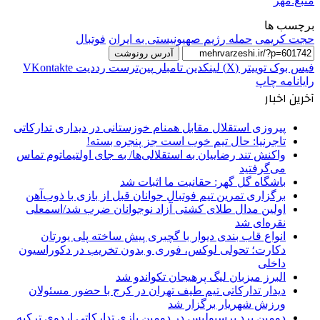
منبع:مهر
برچسب ها
حجت کریمی
حمله رژیم صهیونیستی به ایران
فوتبال
آدرس رونوشت
فیس بوک
توییتر (X)
لینکدین
‫تامبلر
‫پین‌ترست
‫رددیت
‫VKontakte
رایانامه
چاپ
آخرین اخبار
پیروزی استقلال مقابل همنام خوزستانی در دیداری تدارکاتی
تاجرنیا: حال تیم خوب است جز پنجره بسته!
واکنش تند رضاییان به استقلالی‌ها/ به جای اولتیماتوم تماس
می‌گرفتید
باشگاه گل گهر: حقانیت ما اثبات شد
برگزاری تمرین تیم فوتبال جوانان قبل از بازی با ذوب‌آهن
اولین مدال طلای کشتی آزاد نوجوانان ضرب شد/اسمعلی
نقره‌ای شد
انواع قاب بندی دیوار با گچبری پیش ساخته پلی یورتان
دکارت؛ تحولی لوکس، فوری و بدون تخریب در دکوراسیون
داخلی
البرز میزبان لیگ پرهیجان تکواندو شد
دیدار تدارکاتی تیم طیف تهران در کرج با حضور مسئولان
ورزش شهریار برگزار شد
دومین برد پرسپولیس در دومین بازی تدارکاتی اردوی ترکیه