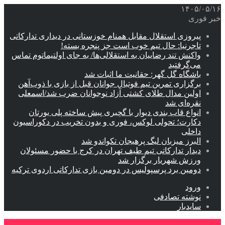
۱۴۰۵/۰۵/۱۶
خبر فوری
پیروزی استقلال مقابل همنام خوزستانی در دیداری تدارکاتی
تاجرنیا: حال تیم خوب است جز پنجره بسته!
واکنش تند رضاییان به استقلالی‌ها/ به جای اولتیماتوم تماس
می‌گرفتید
باشگاه گل گهر: حقانیت ما اثبات شد
برگزاری تمرین تیم فوتبال جوانان قبل از بازی با ذوب‌آهن
اولین مدال طلای کشتی آزاد نوجوانان ضرب شد/اسمعلی
نقره‌ای شد
انواع قاب بندی دیوار با گچبری پیش ساخته پلی یورتان
دکارت؛ تحولی لوکس، فوری و بدون تخریب در دکوراسیون
داخلی
البرز میزبان لیگ پرهیجان تکواندو شد
دیدار تدارکاتی تیم طیف تهران در کرج با حضور مسئولان
ورزش شهریار برگزار شد
دومین برد پرسپولیس در دومین بازی تدارکاتی اردوی ترکیه
ورود
نوشته تصادفی
سایدبار