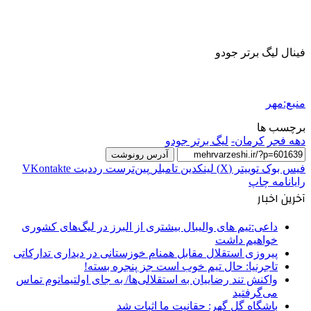
فینال لیگ برتر جودو
منبع:مهر
برچسب ها
دهه فجر
کرمان-
لیگ برتر جودو
آدرس رونوشت
فیس بوک
توییتر (X)
لینکدین
‫تامبلر
‫پین‌ترست
‫رددیت
‫VKontakte
رایانامه
چاپ
آخرین اخبار
داعی:تیم های والیبال بیشتری از البرز در لیگ‌های کشوری
خواهیم داشت
پیروزی استقلال مقابل همنام خوزستانی در دیداری تدارکاتی
تاجرنیا: حال تیم خوب است جز پنجره بسته!
واکنش تند رضاییان به استقلالی‌ها/ به جای اولتیماتوم تماس
می‌گرفتید
باشگاه گل گهر: حقانیت ما اثبات شد