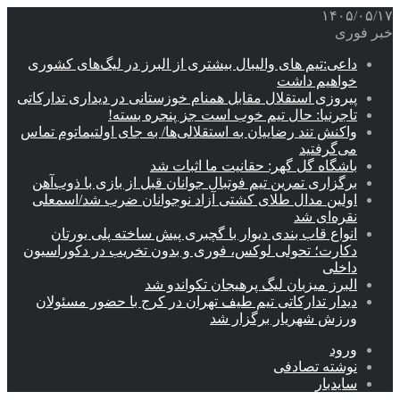
۱۴۰۵/۰۵/۱۷
خبر فوری
داعی:تیم های والیبال بیشتری از البرز در لیگ‌های کشوری
خواهیم داشت
پیروزی استقلال مقابل همنام خوزستانی در دیداری تدارکاتی
تاجرنیا: حال تیم خوب است جز پنجره بسته!
واکنش تند رضاییان به استقلالی‌ها/ به جای اولتیماتوم تماس
می‌گرفتید
باشگاه گل گهر: حقانیت ما اثبات شد
برگزاری تمرین تیم فوتبال جوانان قبل از بازی با ذوب‌آهن
اولین مدال طلای کشتی آزاد نوجوانان ضرب شد/اسمعلی
نقره‌ای شد
انواع قاب بندی دیوار با گچبری پیش ساخته پلی یورتان
دکارت؛ تحولی لوکس، فوری و بدون تخریب در دکوراسیون
داخلی
البرز میزبان لیگ پرهیجان تکواندو شد
دیدار تدارکاتی تیم طیف تهران در کرج با حضور مسئولان
ورزش شهریار برگزار شد
ورود
نوشته تصادفی
سایدبار