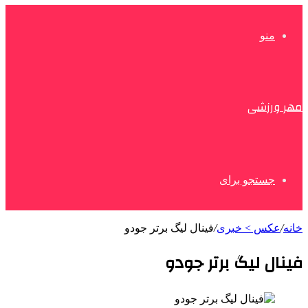
منو
مهر ورزشی
جستجو برای
خانه
/
عکس > خبری
/
فینال لیگ برتر جودو
فینال لیگ برتر جودو