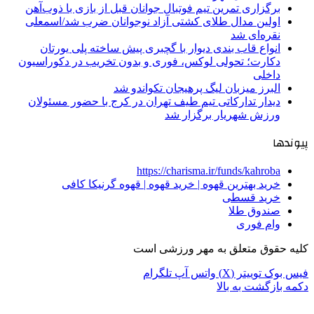
برگزاری تمرین تیم فوتبال جوانان قبل از بازی با ذوب‌آهن
اولین مدال طلای کشتی آزاد نوجوانان ضرب شد/اسمعلی
نقره‌ای شد
انواع قاب بندی دیوار با گچبری پیش ساخته پلی یورتان
دکارت؛ تحولی لوکس، فوری و بدون تخریب در دکوراسیون
داخلی
البرز میزبان لیگ پرهیجان تکواندو شد
دیدار تدارکاتی تیم طیف تهران در کرج با حضور مسئولان
ورزش شهریار برگزار شد
پیوندها
https://charisma.ir/funds/kahroba
خرید بهترین قهوه | خرید قهوه | قهوه گرنیکا کافی
خرید قسطی
صندوق طلا
وام فوری
کلیه حقوق متعلق به مهر ورزشی است
فیس بوک
توییتر (X)
واتس آپ
تلگرام
دکمه بازگشت به بالا