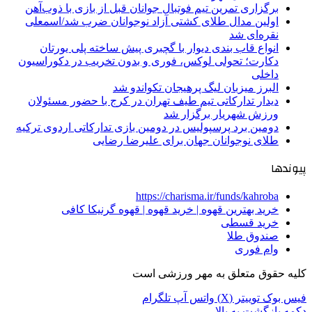
برگزاری تمرین تیم فوتبال جوانان قبل از بازی با ذوب‌آهن
اولین مدال طلای کشتی آزاد نوجوانان ضرب شد/اسمعلی
نقره‌ای شد
انواع قاب بندی دیوار با گچبری پیش ساخته پلی یورتان
دکارت؛ تحولی لوکس، فوری و بدون تخریب در دکوراسیون
داخلی
البرز میزبان لیگ پرهیجان تکواندو شد
دیدار تدارکاتی تیم طیف تهران در کرج با حضور مسئولان
ورزش شهریار برگزار شد
دومین برد پرسپولیس در دومین بازی تدارکاتی اردوی ترکیه
طلای نوجوانان جهان برای علیرضا رضایی
پیوندها
https://charisma.ir/funds/kahroba
خرید بهترین قهوه | خرید قهوه | قهوه گرنیکا کافی
خرید قسطی
صندوق طلا
وام فوری
کلیه حقوق متعلق به مهر ورزشی است
فیس بوک
توییتر (X)
واتس آپ
تلگرام
دکمه بازگشت به بالا