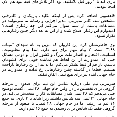
بازی کند تا ۲ روز قبل بلاتکلیف بود. اگر تلاش‌های فیفا نبود هم الان
اینجا نبودیم.
قلعه‌نویی اضافه کرد: پس از اینکه تکلیف بازیکنان و کادرفنی
مشخص شد، کادر مدیریتی، مدیر اجرایی و رسانه ما نمی‌توانند در
مسابقات باشند. از شما سوال می‌کنم این چه رفتاری است؟
امیدوارم این رفتار اصلاح شده و از این به بعد دیگر چنین رفتارهایی
تکرار نشود.
وی خاطرنشان کرد: این کاروان که مزین به نام شهدای “میناب
۱۶۸” است، ۲ پیام مهم برای دنیا دارد. ابتدا پیام مظلومیت،
انسانیت، افتخار و اقتدار ملت بزرگ و کشور ایران و دومی مسائل
فنی که امیدواریم از این لحاظ هم نماینده خوبی برای کشومان
باشیم. باز هم از فیفا تشکر می‌کنم اما بدانید از این رفتارها ناراحت
هستیم. قطعا در گذشته چنین رفتارهایی رخ نداده و امیدواریم در
جام جهانی آینده نیز برای هیچ تیمی اتفاق نیفتد.
سرمربی تیم ملی درباره شانس این تیم برای صعود از مرحله
گروهی برای نخستین بار در اولین جام جهانی ۴۸ تیمی، گفت: توضیح
فنی می‌دهم که ۴۸ تیمی شدن مسابقات کار را سخت‌تر می‌کند. در
جام جهانی ۳۲ تیمی سه شانس داشتید زیرا شاید با ۳ بازی، به جمع
۱۶ تیم می‌رفتید اما در جام جهانی ۴۸ تیمی، با صعود از مرحله
گروهی فقط یک شانس برای رسیدن به جمع ۱۶ تیم دارید.