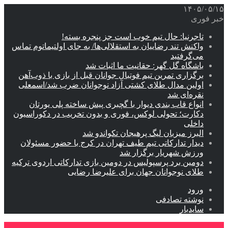
۱۴۰۵/۰۵/۱۵
خبر فوری
تاجرنیا: حال تیم خوب است جز پنجره بسته!
واکنش تند رضاییان به استقلالی‌ها/ به جای اولتیماتوم تماس
می‌گرفتید
باشگاه گل گهر: حقانیت ما اثبات شد
برگزاری تمرین تیم فوتبال جوانان قبل از بازی با ذوب‌آهن
اولین مدال طلای کشتی آزاد نوجوانان ضرب شد/اسمعلی
نقره‌ای شد
انواع قاب بندی دیوار با گچبری پیش ساخته پلی یورتان
دکارت؛ تحولی لوکس، فوری و بدون تخریب در دکوراسیون
داخلی
البرز میزبان لیگ پرهیجان تکواندو شد
دیدار تدارکاتی تیم طیف تهران در کرج با حضور مسئولان
ورزش شهریار برگزار شد
دومین برد پرسپولیس در دومین بازی تدارکاتی اردوی ترکیه
طلای نوجوانان جهان برای علیرضا رضایی
ورود
نوشته تصادفی
سایدبار