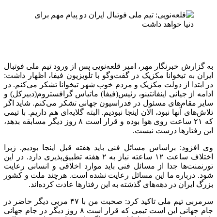
به گزارش خبرنگار مهر، امیر قلعه‌نویی پس از ورود تیم ملی فوتبال
ایران به تیخوانا مکزیک در گفت‌وگو با تلویزیون فیفا، اظهار داشت:
در ابتدا از دولت مکزیک و مردم خوب شهر تیخوانا تشکر می‌کنم. در
ادامه از جیانی اینفانتینو، رئیس(فیفا) ماتیاس گرافستروم(دبیرکل) و
سایر مقام‌های مسئول در فدراسیون جهانی تشکر می‌کنم. شاید اگر
تلاش‌های آنها نبود، الان اینجا نبودیم. البته گلایه‌ای هم داریم. با تیمی
که ۲۱ ساعت روی هوا بوده و قرار است ۸ روز دیگر مسابقه بدهد،
این رفتارها درست نیست.
وی افزود: براساس مسائل فنی باید هفته قبل اینجا بودیم. زیرا
اختلاف ساعت ۱۲ ساعته نیاز به ۲ هفته تطبیق‌پذیری دارد. در این
تورنمنت‌ها جدا از مسائل فنی باید موارد اخلاقی و انسانی رعایت
شود. درباره ما این مسائل رعایت نشده است. هرچند ملت و کشور
بزرگ ایران در دهه‌های گذشته به این رفتارها عادت کرده‌اند.
سرمربی تیم ملی تاکید کرد: صحبت من با ۴۷ مربی دیگر حاضر در
جام جهانی این است تیمی که قرار است ۸ روز دیگر در جام جهانی