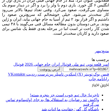
قلعه‌نویی عنوان کرد: مثلا در جام جهانی قبلی ایران در بازی اول از
انگلیس ۶ گل خورد. بازی دوم با ولز را برد و اگر در دیدار سوم یک
مساوی می‌گرفت، صعود می‌کرد. وقتی تعداد تیم‌ها بالاتر می‌رود
کار سخت‌تر می‌شود. خیلی خوشحالم که سریع‌ترین صعود را
داشتیم و اگر قرار بود ۲ تیم از آسیا به جام جهانی بیاید، ایران و ژاپن
بودند. برخی دوستان بدون مطالعه مسائل فنی می‌گویند با ۴۸ تیمی
شدن کار راحت تر است اما در مرحله بعدی فقط یک شانس برای
صعود دارید و کارتان سخت‌تر است.
منبع:مهر
برچسب ها
امیر قلعه نویی
تیم ملی فوتبال ایران
جام جهانی 2026
فوتبال
آدرس رونوشت
فیس بوک
توییتر (X)
لینکدین
‫تامبلر
‫پین‌ترست
‫رددیت
‫VKontakte
رایانامه
چاپ
آخرین اخبار
تاجرنیا: حال تیم خوب است جز پنجره بسته!
واکنش تند رضاییان به استقلالی‌ها/ به جای اولتیماتوم تماس
می‌گرفتید
باشگاه گل گهر: حقانیت ما اثبات شد