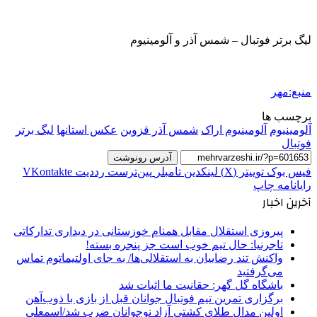
لیگ برتر فوتبال – شمس آذر و آلومینیوم
منبع:مهر
برچسب ها
آلومینیوم
آلومینیوم اراک
شمس آذر قزوین
عکس استانها
لیگ برتر
فوتبال
آدرس رونوشت
فیس بوک
توییتر (X)
لینکدین
‫تامبلر
‫پین‌ترست
‫رددیت
‫VKontakte
رایانامه
چاپ
آخرین اخبار
پیروزی استقلال مقابل همنام خوزستانی در دیداری تدارکاتی
تاجرنیا: حال تیم خوب است جز پنجره بسته!
واکنش تند رضاییان به استقلالی‌ها/ به جای اولتیماتوم تماس
می‌گرفتید
باشگاه گل گهر: حقانیت ما اثبات شد
برگزاری تمرین تیم فوتبال جوانان قبل از بازی با ذوب‌آهن
اولین مدال طلای کشتی آزاد نوجوانان ضرب شد/اسمعلی