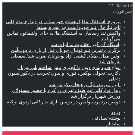
۱۴۰۵/۰۵/۱۶
خبر فوری
پیروزی استقلال مقابل همنام خوزستانی در دیداری تدارکاتی
تاجرنیا: حال تیم خوب است جز پنجره بسته!
واکنش تند رضاییان به استقلالی‌ها/ به جای اولتیماتوم تماس
می‌گرفتید
باشگاه گل گهر: حقانیت ما اثبات شد
برگزاری تمرین تیم فوتبال جوانان قبل از بازی با ذوب‌آهن
اولین مدال طلای کشتی آزاد نوجوانان ضرب شد/اسمعلی
نقره‌ای شد
انواع قاب بندی دیوار با گچبری پیش ساخته پلی یورتان
دکارت؛ تحولی لوکس، فوری و بدون تخریب در دکوراسیون
داخلی
البرز میزبان لیگ پرهیجان تکواندو شد
دیدار تدارکاتی تیم طیف تهران در کرج با حضور مسئولان
ورزش شهریار برگزار شد
دومین برد پرسپولیس در دومین بازی تدارکاتی اردوی ترکیه
ورود
نوشته تصادفی
سایدبار