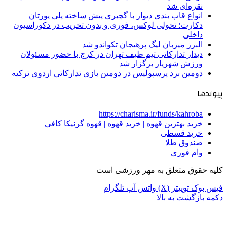
نقره‌ای شد
انواع قاب بندی دیوار با گچبری پیش ساخته پلی یورتان
دکارت؛ تحولی لوکس، فوری و بدون تخریب در دکوراسیون
داخلی
البرز میزبان لیگ پرهیجان تکواندو شد
دیدار تدارکاتی تیم طیف تهران در کرج با حضور مسئولان
ورزش شهریار برگزار شد
دومین برد پرسپولیس در دومین بازی تدارکاتی اردوی ترکیه
پیوندها
https://charisma.ir/funds/kahroba
خرید بهترین قهوه | خرید قهوه | قهوه گرنیکا کافی
خرید قسطی
صندوق طلا
وام فوری
کلیه حقوق متعلق به مهر ورزشی است
فیس بوک
توییتر (X)
واتس آپ
تلگرام
دکمه بازگشت به بالا