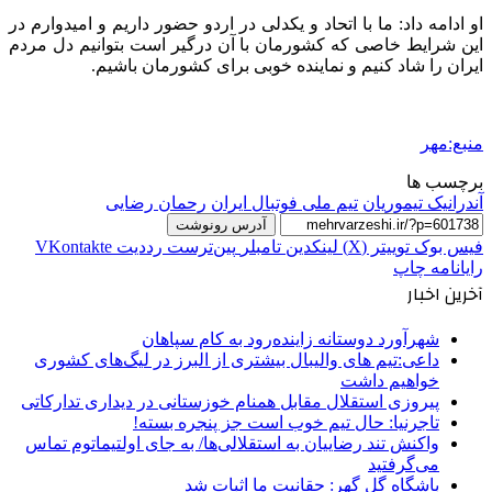
او ادامه داد: ما با اتحاد و یکدلی در اردو حضور داریم و امیدوارم در
این شرایط خاصی که کشورمان با آن درگیر است بتوانیم دل مردم
ایران را شاد کنیم و نماینده خوبی برای کشورمان باشیم.
منبع:مهر
برچسب ها
آندرانیک تیموریان
تیم ملی فوتبال ایران
رحمان رضایی
آدرس رونوشت
فیس بوک
توییتر (X)
لینکدین
‫تامبلر
‫پین‌ترست
‫رددیت
‫VKontakte
رایانامه
چاپ
آخرین اخبار
شهرآورد دوستانه زاینده‌رود به کام سپاهان
داعی:تیم های والیبال بیشتری از البرز در لیگ‌های کشوری
خواهیم داشت
پیروزی استقلال مقابل همنام خوزستانی در دیداری تدارکاتی
تاجرنیا: حال تیم خوب است جز پنجره بسته!
واکنش تند رضاییان به استقلالی‌ها/ به جای اولتیماتوم تماس
می‌گرفتید
باشگاه گل گهر: حقانیت ما اثبات شد