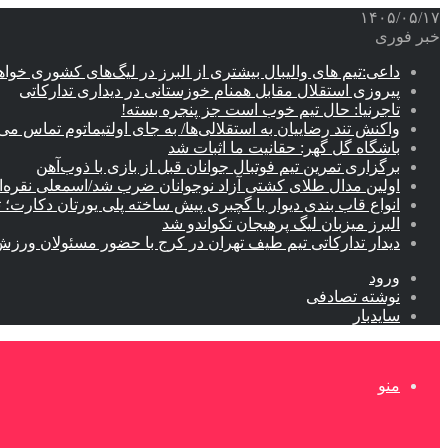
۱۴۰۵/۰۵/۱۷
خبر فوری
داعی:تیم های والیبال بیشتری از البرز در لیگ‌های کشوری خوا
پیروزی استقلال مقابل همنام خوزستانی در دیداری تدارکاتی
تاجرنیا: حال تیم خوب است جز پنجره بسته!
واکنش تند رضاییان به استقلالی‌ها/ به جای اولتیماتوم تماس می‌
باشگاه گل گهر: حقانیت ما اثبات شد
برگزاری تمرین تیم فوتبال جوانان قبل از بازی با ذوب‌آهن
اولین مدال طلای کشتی آزاد نوجوانان ضرب شد/اسمعلی نقره‌
انواع قاب بندی دیوار با گچبری پیش ساخته پلی یورتان دکارت
البرز میزبان لیگ پرهیجان تکواندو شد
دیدار تدارکاتی تیم طیف تهران در کرج با حضور مسئولان ورزش
ورود
نوشته تصادفی
سایدبار
منو