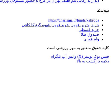
دیدار تدارکاتی تیم طیف تهران در کرج با حضور مسئولان ورزش
پیوندها
https://charisma.ir/funds/kahroba
خرید بهترین قهوه | خرید قهوه | قهوه گرنیکا کافی
خرید قسطی
صندوق طلا
وام فوری
کلیه حقوق متعلق به مهر ورزشی است
فیس بوک
توییتر (X)
واتس آپ
تلگرام
دکمه بازگشت به بالا