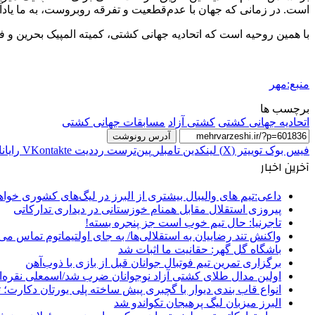
است. در زمانی که جهان با عدم‌قطعیت و تفرقه روبروست، به ما یاد
با همین روحیه است که اتحادیه جهانی کشتی، کمیته المپیک بحرین و فد
منبع:مهر
برچسب ها
اتحادیه جهانی کشتی
کشتی آزاد
مسابقات جهانی کشتی
آدرس رونوشت
فیس بوک
توییتر (X)
لینکدین
‫تامبلر
‫پین‌ترست
‫رددیت
‫VKontakte
رایان
آخرین اخبار
داعی:تیم های والیبال بیشتری از البرز در لیگ‌های کشوری خوا
پیروزی استقلال مقابل همنام خوزستانی در دیداری تدارکاتی
تاجرنیا: حال تیم خوب است جز پنجره بسته!
واکنش تند رضاییان به استقلالی‌ها/ به جای اولتیماتوم تماس می‌
باشگاه گل گهر: حقانیت ما اثبات شد
برگزاری تمرین تیم فوتبال جوانان قبل از بازی با ذوب‌آهن
اولین مدال طلای کشتی آزاد نوجوانان ضرب شد/اسمعلی نقره‌
انواع قاب بندی دیوار با گچبری پیش ساخته پلی یورتان دکارت
البرز میزبان لیگ پرهیجان تکواندو شد