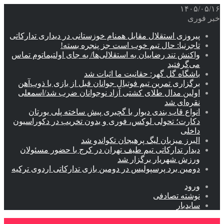
۱۴۰۵/۰۵/۱۶
خبر فوری
پیروزی استقلال مقابل همنام خوزستانی در دیداری تدارکاتی
تاجرنیا: حال تیم خوب است جز پنجره بسته!
واکنش تند رضاییان به استقلالی‌ها/ به جای اولتیماتوم تماس
می‌گرفتید
باشگاه گل گهر: حقانیت ما اثبات شد
برگزاری تمرین تیم فوتبال جوانان قبل از بازی با ذوب‌آهن
اولین مدال طلای کشتی آزاد نوجوانان ضرب شد/اسمعلی
نقره‌ای شد
انواع قاب بندی دیوار با گچبری پیش ساخته پلی یورتان
دکارت؛ تحولی لوکس، فوری و بدون تخریب در دکوراسیون
داخلی
البرز میزبان لیگ پرهیجان تکواندو شد
دیدار تدارکاتی تیم طیف تهران در کرج با حضور مسئولان
ورزش شهریار برگزار شد
دومین برد پرسپولیس در دومین بازی تدارکاتی اردوی ترکیه
ورود
نوشته تصادفی
سایدبار