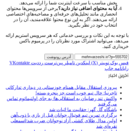
پخش مناسب با سرعت اینترنت شما را ارائه می‌دهد.
آیا به محتوای اضافی نیاز دارید؟
برخی از سرویس‌ها محتوای
انحصاری مانند تحلیل‌های حرفه‌ای و مصاحبه‌های اختصاصی
ارائه می‌دهند. اگر به این نوع محتوا علاقه‌مندید، آن را در
انتخاب خود در نظر بگیرید.
با توجه به این نکات و بررسی خدماتی که هر سرویس استریم ارائه
می‌دهد، می‌توانید اشتراک مورد نظرتان را در پرمیوم باکس
خریداری کنید.
آدرس رونوشت
فیس بوک
توییتر (X)
لینکدین
‫تامبلر
‫پین‌ترست
‫رددیت
‫VKontakte
رایانامه
چاپ
آخرین اخبار
پیروزی استقلال مقابل همنام خوزستانی در دیداری تدارکاتی
تاجرنیا: حال تیم خوب است جز پنجره بسته!
واکنش تند رضاییان به استقلالی‌ها/ به جای اولتیماتوم تماس
می‌گرفتید
باشگاه گل گهر: حقانیت ما اثبات شد
برگزاری تمرین تیم فوتبال جوانان قبل از بازی با ذوب‌آهن
اولین مدال طلای کشتی آزاد نوجوانان ضرب شد/اسمعلی
نقره‌ای شد