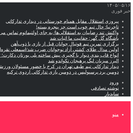
۱۴۰۵/۰۵/۱۶
خبر فوری
پیروزی استقلال مقابل همنام خوزستانی در دیداری تدارکاتی
تاجرنیا: حال تیم خوب است جز پنجره بسته!
واکنش تند رضاییان به استقلالی‌ها/ به جای اولتیماتوم تماس می‌
باشگاه گل گهر: حقانیت ما اثبات شد
برگزاری تمرین تیم فوتبال جوانان قبل از بازی با ذوب‌آهن
اولین مدال طلای کشتی آزاد نوجوانان ضرب شد/اسمعلی نقره‌
انواع قاب بندی دیوار با گچبری پیش ساخته پلی یورتان دکارت
البرز میزبان لیگ پرهیجان تکواندو شد
دیدار تدارکاتی تیم طیف تهران در کرج با حضور مسئولان ورزش
دومین برد پرسپولیس در دومین بازی تدارکاتی اردوی ترکیه
ورود
نوشته تصادفی
سایدبار
منو